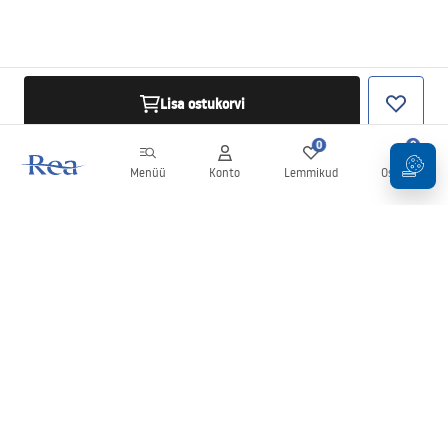
Lisa ostukorvi
0
0
Menüü
Konto
Lemmikud
Ostukorv
Uudiskiri
Olge kursis uudiste ja kampaaniatega!
Registreeru