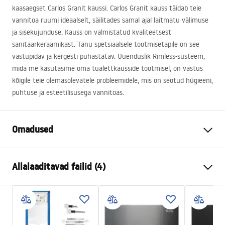
kaasaegset Carlos Granit kaussi. Carlos Granit kauss täidab teie
vannitoa ruumi ideaalselt, säilitades samal ajal laitmatu välimuse
ja sisekujunduse. Kauss on valmistatud kvaliteetsest
sanitaarkeraamikast. Tänu spetsiaalsele tootmisetapile on see
vastupidav ja kergesti puhastatav. Uuenduslik Rimless-süsteem,
mida me kasutasime oma tualettkausside tootmisel, on vastus
kõigile teie olemasolevatele probleemidele, mis on seotud hügieeni,
puhtuse ja esteetilisusega vannitoas.
Omadused
Paigaldusviis
Seinale
Allalaaditavad failid (4)
Loputussüsteem
Rimless (ilma ääreta)
Värv
Kivikujundus
Atest
Lõpeta
Läikiv
ATEST-higieniczny.pdf
Materjal
Sanitaartehniline keraamika