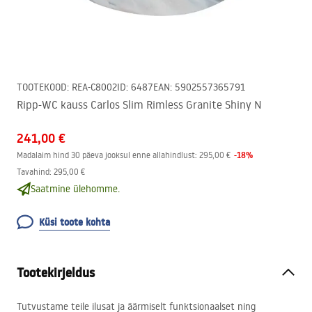
TOOTEKOOD
:
REA-C8002
ID
:
6487
EAN
:
5902557365791
Ripp-WC kauss Carlos Slim Rimless Granite Shiny N
241,00 €
-
18
%
Madalaim hind 30 päeva jooksul enne allahindlust:
295,00 €
Tavahind
:
295,00 €
Saatmine ülehomme.
Küsi toote kohta
Tootekirjeldus
Tutvustame teile ilusat ja äärmiselt funktsionaalset ning