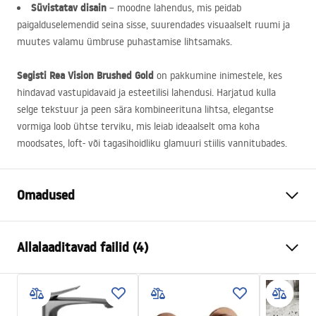
Süvistatav disain
– moodne lahendus, mis peidab
paigalduselemendid seina sisse, suurendades visuaalselt ruumi ja
muutes valamu ümbruse puhastamise lihtsamaks.
Segisti Rea Vision Brushed Gold
on pakkumine inimestele, kes
hindavad vastupidavaid ja esteetilisi lahendusi. Harjatud kulla
selge tekstuur ja peen sära kombineerituna lihtsa, elegantse
vormiga loob ühtse terviku, mis leiab ideaalselt oma koha
moodsates, loft- või tagasihoidliku glamuuri stiilis vannitubades.
Omadused
Kraani tüüp
pesemisbassein
Allalaaditavad failid (4)
Kraanide kokkupanek
krohvi all
Materjal
messingist
manual
Värv
Harjatud kuld
manual podt.pdf