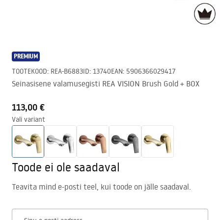
PREMIUM
TOOTEKOOD
:
REA-B6883
ID
:
13740
EAN
:
5906366029417
Seinasisene valamusegisti REA VISION Brush Gold + BOX
113,00 €
Vali variant
Toode ei ole saadaval
Teavita mind e-posti teel, kui toode on jälle saadaval.