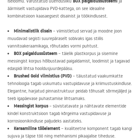
BOX
paigaldussüsteemi
iseloomu. Varustatud uuendusliku
ja
äärmiselt vastupidava
PVD
-kattega, on see ideaalne
kombinatsioon kaasaegsest disainist ja töökindlusest.
Minimalistlik disain
– viimistletud servad ja moodne joon
muudavad segisti suurepäraselt sobivaks igas stiilis
vannitoakeraamikaga, rõhutades vormi puhtust.
BOX
paigaldussüsteem
– täielik plastkorpus ja sisemine
messingist korpus hõlbustavad paigaldamist, loodimist ja tagavad
edaspidi lihtsa hooldusjuurdepääsu.
Brushed Gold viimistlus (
PVD
)
– täiustatud vaakumkatte
tehnoloogia tagab uskumatu vastupidavuse ja kriimustuskindluse.
Elegantne, harjatud pinnastruktuur peidab tõhusalt sõrmejäljed ja
teeb igapäevase puhastamise lihtsamaks.
Messingist korpus
– süvistatavate ja nähtavate elementide
kindel konstruktsioon tagab kõrgeima vastupidavuse ja
korrosioonikindluse paljudeks aastateks.
Keraamiline tööelement
– kvaliteetne komponent tagab kangi
sujuva ja täpse töö ning mehhanismi pikaajalise tiheduse.