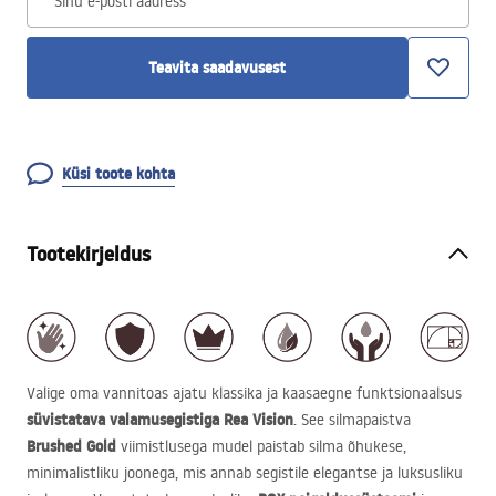
Sinu e-posti aadress
Teavita saadavusest
Küsi toote kohta
Tootekirjeldus
Valige oma vannitoas ajatu klassika ja kaasaegne funktsionaalsus
süvistatava valamusegistiga Rea Vision
. See silmapaistva
Brushed Gold
viimistlusega mudel paistab silma õhukese,
minimalistliku joonega, mis annab segistile elegantse ja luksusliku