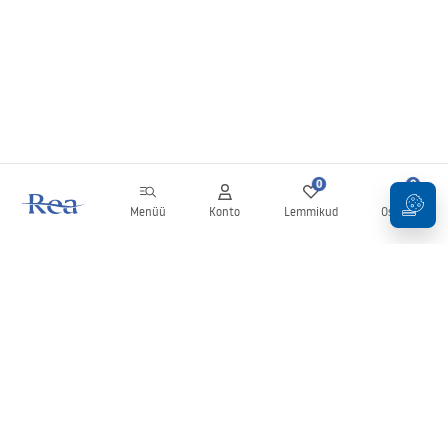
0
0
Menüü
Konto
Lemmikud
Ostukorv
Uudiskiri
Olge kursis uudiste ja kampaaniatega!