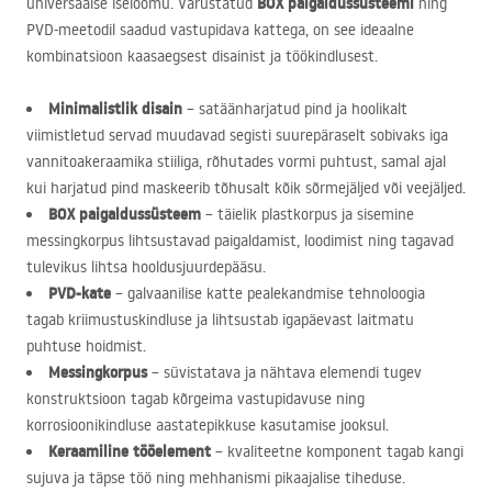
BOX
paigaldussüsteemi
universaalse iseloomu. Varustatud
ning
PVD
-meetodil saadud vastupidava kattega, on see ideaalne
kombinatsioon kaasaegsest disainist ja töökindlusest.
Minimalistlik disain
– satäänharjatud pind ja hoolikalt
viimistletud servad muudavad segisti suurepäraselt sobivaks iga
vannitoakeraamika stiiliga, rõhutades vormi puhtust, samal ajal
kui harjatud pind maskeerib tõhusalt kõik sõrmejäljed või veejäljed.
BOX
paigaldussüsteem
– täielik plastkorpus ja sisemine
messingkorpus lihtsustavad paigaldamist, loodimist ning tagavad
tulevikus lihtsa hooldusjuurdepääsu.
PVD
-kate
– galvaanilise katte pealekandmise tehnoloogia
tagab kriimustuskindluse ja lihtsustab igapäevast laitmatu
puhtuse hoidmist.
Messingkorpus
– süvistatava ja nähtava elemendi tugev
konstruktsioon tagab kõrgeima vastupidavuse ning
korrosioonikindluse aastatepikkuse kasutamise jooksul.
Keraamiline tööelement
– kvaliteetne komponent tagab kangi
sujuva ja täpse töö ning mehhanismi pikaajalise tiheduse.