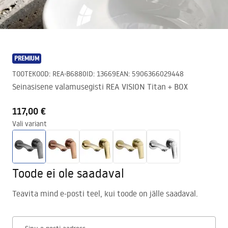
PREMIUM
TOOTEKOOD
:
REA-B6880
ID
:
13669
EAN
:
5906366029448
Seinasisene valamusegisti REA VISION Titan + BOX
117,00 €
Vali variant
Toode ei ole saadaval
Teavita mind e-posti teel, kui toode on jälle saadaval.