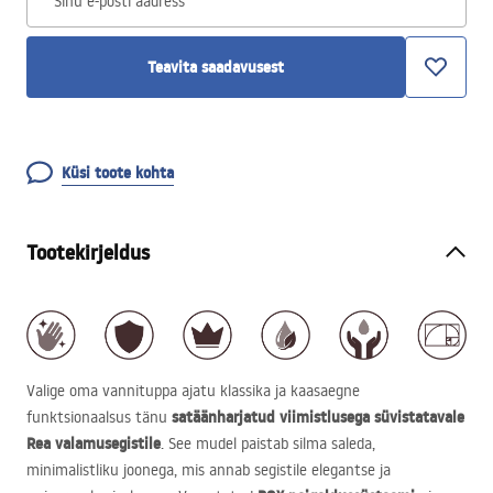
Sinu e-posti aadress
Teavita saadavusest
Küsi toote kohta
Tootekirjeldus
Valige oma vannituppa ajatu klassika ja kaasaegne
satäänharjatud viimistlusega süvistatavale
funktsionaalsus tänu
Rea valamusegistile
. See mudel paistab silma saleda,
minimalistliku joonega, mis annab segistile elegantse ja