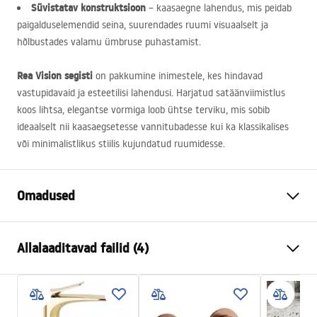
Süvistatav konstruktsioon
– kaasaegne lahendus, mis peidab
paigalduselemendid seina, suurendades ruumi visuaalselt ja
hõlbustades valamu ümbruse puhastamist.
Rea Vision segisti
on pakkumine inimestele, kes hindavad
vastupidavaid ja esteetilisi lahendusi. Harjatud satäänviimistlus
koos lihtsa, elegantse vormiga loob ühtse terviku, mis sobib
ideaalselt nii kaasaegsetesse vannitubadesse kui ka klassikalises
või minimalistlikus stiilis kujundatud ruumidesse.
Omadused
Kraani tüüp
pesemisbassein, vann
Allalaaditavad failid (4)
Kraanide kokkupanek
krohvi all
Materjal
messingist
manual
Värv
titanium
manual podt.pdf