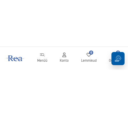
0
0
Menüü
Konto
Lemmikud
Ostukorv
Uudiskiri
Olge kursis uudiste ja kampaaniatega!