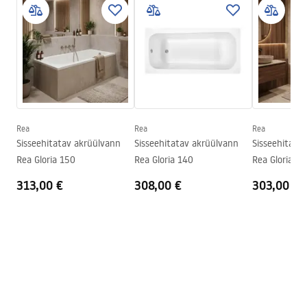
Turvalisuse teave
Pikkus
1300
mm
WARUNKI_BEZPIECZENSTWA_WANNY.pdf
Laius
700
mm
Kõrgus
560
mm
Garantiitingimused
Paigalduskülg
Universaalne
Warranty_Terms_and_Conditions_Bathtubs.pdf
Kork ja sifoon komplektis
Jah
Garantii
24 kuud
Rea
Rea
Rea
Sisseehitatav akrüülvann
Sisseehitatav akrüülvann
Sisseehitata
Rea Gloria 150
Rea Gloria 140
Rea Gloria 13
313,00 €
308,00 €
303,00 €