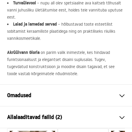
Turvaülevool
– nupu all olev spetsiaalne ava kaitseb tõhusalt
vanni juhusliku ületäitumise eest, hoides teie vannituba uputuse
eest.
Laiad ja lamedad servad
– hõlbustavad toote esteetilist
sobitamist keraamiliste plaatidega ning on praktiliseks riiuliks
vannikosmeetikale.
Akrüülvann Gloria
on parim valik inimestele, kes hindavad
funktsionaalsust ja elegantset disaini suplusalas. Tugev,
tugevdatud konstruktsioon ja moodne disain tagavad, et see
toode vastab kõrgeimatele nõudmistele.
Omadused
Vanni tüüp
sisseehitatav
Allalaaditavad failid (2)
Värv
Valge
Materjal
Akrüül