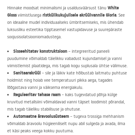
White
Hinnake moodsat minimalismi ja usaldusväärsust tänu
Gloss
ristkülikukujulisele akrüülvannile Gloria
viimistlusega
. See
on ideaalne mudel individuaalseks ümbritsemiseks, mis ühendab
luksusliku esteetika tipptasemel vastupidavuse ja suurepäraste
soojusisolatsiooniomadustega.
Sisseehitatav konstruktsioon
– integreeritud paneeli
puudumine võimaldab täielikku vabadust kujundamisel ja vanni
viimistlemist plaatidega, mis tagab kogu suplusala ühtse välimuse.
Sanitaarakrüül
– sile ja läikiv kate hõlbustab laitmatu puhtuse
hoidmist ning hoiab vee temperatuuri pikka aega, tagades
lõõgastava vanni ja väiksema energiakulu.
Reguleeritav tehase raam
– kaks tugevdatud põhja külge
kruvitud metallsiini võimaldavad vanni täpset loodimist põrandal,
mis tagab täieliku stabiilsuse ja ohutuse.
Automaatne äravoolusüsteem
– tugeva trossiga mehhanism
võimaldab äravoolu hügieeniliselt nupu abil sulgeda ja avada, ilma
et käsi peaks veega kokku puutuma.