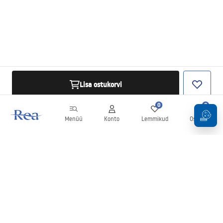
Lisa ostukorvi
0
0
Menüü
Konto
Lemmikud
Ostukorv
Uudiskiri
Olge kursis uudiste ja kampaaniatega!