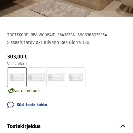
TOOTEKOOD
:
REA-W0084
ID
:
13412
EAN
:
5906366032264
Sisseehitatav akrüülvann Rea Gloria 130
303,00 €
Vali variant
Saatmine täna.
Küsi toote kohta
Tootekirjeldus