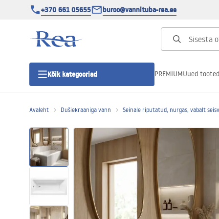
+370 661 05655
buroo@vannituba-rea.ee
PREMIUM
Uued toote
Kõik kategooriad
Avaleht
Dušiekraaniga vann
Seinale riputatud, nurgas, vabalt seis
Dušikabiinid
Duši uks
Vannitoa dušialused
Lineaarne duši äravool