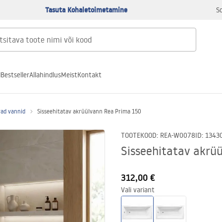
Tasuta Kohaletoimetamine
S
d
Bestseller
Allahindlus
Meist
Kontakt
vad vannid
Sisseehitatav akrüülvann Rea Prima 150
TOOTEKOOD
:
REA-W0078
ID
:
1343
Sisseehitatav akrü
312,00 €
Vali variant