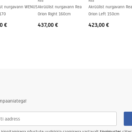
Rea
Rea
ist nurgavann WENUS
Akrüülist nurgavann Rea
Akrüülist nurgavann Re
170
Orion Right 160cm
Orion Left 150cm
0 €
437,00 €
423,00 €
ampaaniatega!
 kinnitamisega nõustute uudiskirja saamisega vastavalt
tingimustes
sätes