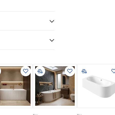
av
tiitingimused
nty_Terms_and_Conditions_
bs.pdf
e