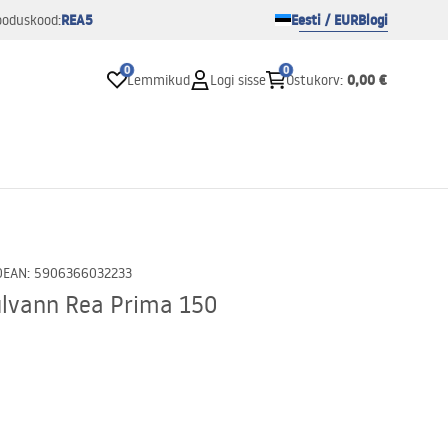
REA5
Eesti / EUR
Blogi
ooduskood:
0
0
0,00 €
Lemmikud
Logi sisse
Ostukorv
:
0
EAN
:
5906366032233
ülvann Rea Prima 150