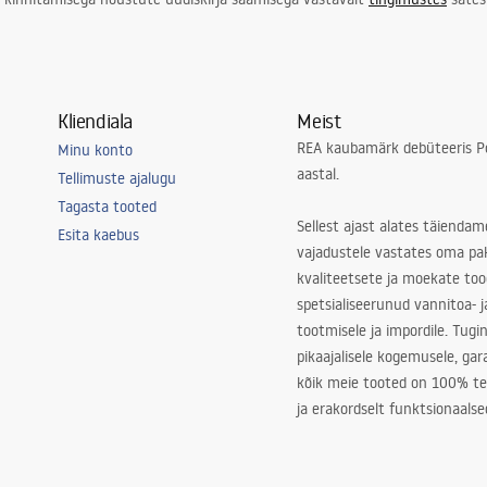
Kliendiala
Meist
REA kaubamärk debüteeris Po
Minu konto
aastal.
Tellimuste ajalugu
Tagasta tooted
Sellest ajast alates täiendam
Esita kaebus
vajadustele vastates oma pa
kvaliteetsete ja moekate to
spetsialiseerunud vannitoa- j
tootmisele ja impordile. Tugi
pikaajalisele kogemusele, ga
kõik meie tooted on 100% te
ja erakordselt funktsionaalse