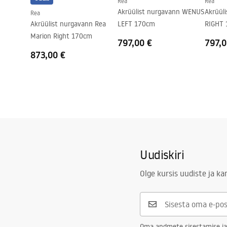
Rea
Rea
Akrüülist nurgavann WENUS
Akrüül
Rea
Akrüülist nurgavann Rea
LEFT 170cm
RIGHT 
Marion Right 170cm
797,00 €
797,0
873,00 €
Uudiskiri
Olge kursis uudiste ja k
Oma andmete sisestamise ja