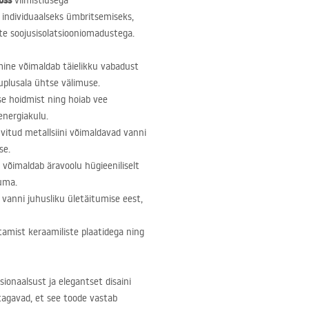
oss
viimistlusega
 individuaalseks ümbritsemiseks,
te soojusisolatsiooniomadustega.
ine võimaldab täielikku vabadust
uplusala ühtse välimuse.
se hoidmist ning hoiab vee
energiakulu.
vitud metallsiini võimaldavad vanni
se.
võimaldab äravoolu hügieeniliselt
tuma.
 vanni juhusliku ületäitumise eest,
tamist keraamiliste plaatidega ning
ionaalsust ja elegantset disaini
tagavad, et see toode vastab