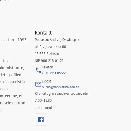
Kontakt
ola turul 1993.
Podlasiak Andrzej Cylwik sp. k.
ul. Przędzalniana 60
15-688 Białystok
e teie
NIP 966-216-01-21
Telefon
kkumist uute,
+370 661 05655
odetega. Oleme
E-post
a köögisegistite
buroo@vannituba-rea.ee
nedes
Klienditugi on saadaval tööpäevadel:
ranteerime, et
7:00–15:30
rvisele ohutud
Jälgi meid
d.