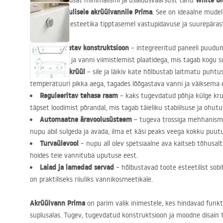
White Gl
Hinnake moodsat minimalismi ja usaldusväärsust tänu
ristkülikukujulisele akrüülvannile Prima
. See on ideaalne mudel
mis ühendab esteetika tipptasemel vastupidavuse ja suurepäras
Sisseehitatav konstruktsioon
– integreeritud paneeli puudum
kujundamisel ja vanni viimistlemist plaatidega, mis tagab kogu s
Sanitaarakrüül
– sile ja läikiv kate hõlbustab laitmatu puhtu
temperatuuri pikka aega, tagades lõõgastava vanni ja väiksema 
Reguleeritav tehase raam
– kaks tugevdatud põhja külge kru
täpset loodimist põrandal, mis tagab täieliku stabiilsuse ja ohutu
Automaatne äravoolusüsteem
– tugeva trossiga mehhanism 
nupu abil sulgeda ja avada, ilma et käsi peaks veega kokku puu
Turvaülevool
– nupu all olev spetsiaalne ava kaitseb tõhusalt
hoides teie vannituba uputuse eest.
Laiad ja lamedad servad
– hõlbustavad toote esteetilist sobi
on praktiliseks riiuliks vannikosmeetikale.
Akrüülvann Prima
on parim valik inimestele, kes hindavad funkts
suplusalas. Tugev, tugevdatud konstruktsioon ja moodne disain 