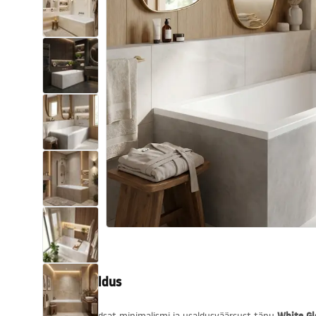
Tualettruumid
Vajub ära
Vannid ja ekraanid
Vannitoa segistid
Vannitoas dušid
Köök
Vannitoa tarvikud
Tootekirjeldus