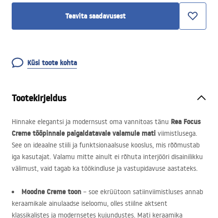
Teavita saadavusest
Küsi toote kohta
Tootekirjeldus
Rea Focus
Hinnake elegantsi ja modernsust oma vannitoas tänu
Creme tööpinnale paigaldatavale valamule
mati
viimistlusega.
See on ideaalne stiili ja funktsionaalsuse kooslus, mis rõõmustab
iga kasutajat. Valamu mitte ainult ei rõhuta interjööri disainilikku
välimust, vaid tagab ka töökindluse ja vastupidavuse aastateks.
Moodne Creme toon
– soe ekrüütoon satiinviimistluses annab
keraamikale ainulaadse iseloomu, olles stiilne aktsent
klassikalistes ja modernsetes kujundustes. Mati keraamika