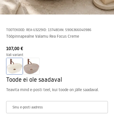
TOOTEKOOD
:
REA-U3229
ID
:
13748
EAN
:
5906366040986
Tööpinnapealne Valamu Rea Focus Creme
107,00 €
Vali variant
Toode ei ole saadaval
Teavita mind e-posti teel, kui toode on jälle saadaval.
Sinu e-posti aadress