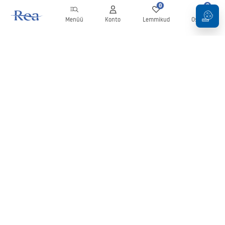
0
0
Menüü
Konto
Lemmikud
Ostukorv
Uudiskiri
Olge kursis uudiste ja kampaaniatega!
Registreeru
Oma andmete sisestamise ja kinnitamisega nõustute uudiskirja
saamisega vastavalt
tingimustes
sätestatule.