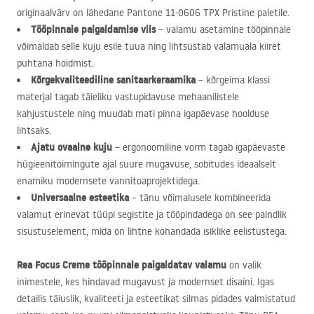
originaalvärv on lähedane Pantone 11-0606
TPX
Pristine paletile.
Tööpinnale paigaldamise viis
– valamu asetamine tööpinnale
võimaldab selle kuju esile tuua ning lihtsustab valamuala kiiret
puhtana hoidmist.
Kõrgekvaliteediline sanitaarkeraamika
– kõrgeima klassi
materjal tagab täieliku vastupidavuse mehaanilistele
kahjustustele ning muudab mati pinna igapäevase hoolduse
lihtsaks.
Ajatu ovaalne kuju
– ergonoomiline vorm tagab igapäevaste
hügieenitoimingute ajal suure mugavuse, sobitudes ideaalselt
enamiku modernsete vannitoaprojektidega.
Universaalne esteetika
– tänu võimalusele kombineerida
valamut erinevat tüüpi segistite ja tööpindadega on see paindlik
sisustuselement, mida on lihtne kohandada isiklike eelistustega.
Rea Focus Creme tööpinnale paigaldatav valamu
on valik
inimestele, kes hindavad mugavust ja modernset disaini. Igas
detailis täiuslik, kvaliteeti ja esteetikat silmas pidades valmistatud