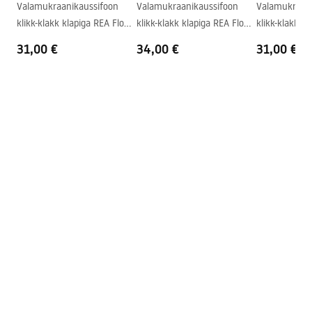
Valamukraanikaussifoon
Valamukraanikaussifoon
Valamukraani
Kraani auk
Ei
klikk-klakk klapiga REA Flow
klikk-klakk klapiga REA Flow
klikk-klakk k
Ülevooluava
Ei
Gold
Brush Gold
Black
31,00 €
34,00 €
31,00 €