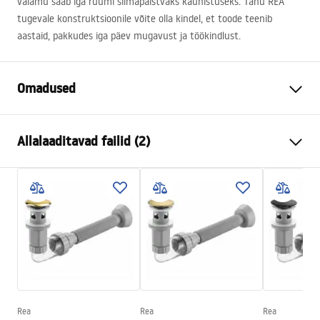
valamu saab iga ruumi silmapaistvaks kaunistuseks. Tänu
REA
tugevale konstruktsioonile võite olla kindel, et toode teenib
aastaid, pakkudes iga päev mugavust ja töökindlust.
Omadused
Paigaldusviis
Tööpinnale
Allalaaditavad failid (2)
Materjal
Sanitaartehniline keraamika
Värv
Ecru
Kokkupaneku juhised
Lõpeta
Matt
Basin.pdf
Pikkus
480
mm
Laius
345
mm
Garantiitingimused
Kõrgus
135
mm
Warranty_Terms_and_Conditions_Basins_-_5.pdf
Sügavus
105
mm
Kuju
Ovaalne
Rea
Rea
Rea