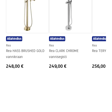
Warranty_Terms_and_Conditions_Faucets_-_5.pdf
Materjal
Roostevaba teras, Messing
Väljalaskeava ulatus
205
mm
Kõrgus
1105
mm
Kattetehnoloogia
Electroplating
Allahindlus
Allahindlus
Allahindlus
Ühenduse läbimõõt
19 mm
Rea
Rea
Rea
Garantii
5 aastat
Rea HASS BRUSHED GOLD
Rea CLARK CHROME
Rea TERY Mus
vannikraan
vannisegisti
248,00 €
249,00 €
256,00 €