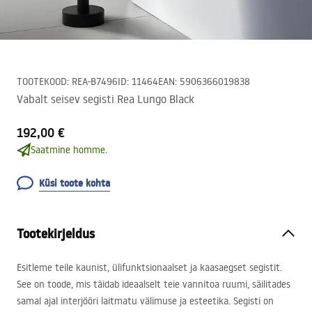
TOOTEKOOD
:
REA-B7496
ID
:
11464
EAN
:
5906366019838
Vabalt seisev segisti Rea Lungo Black
192,00 €
Saatmine homme.
Küsi toote kohta
Tootekirjeldus
Esitleme teile kaunist, ülifunktsionaalset ja kaasaegset segistit.
See on toode, mis täidab ideaalselt teie vannitoa ruumi, säilitades
samal ajal interjööri laitmatu välimuse ja esteetika. Segisti on