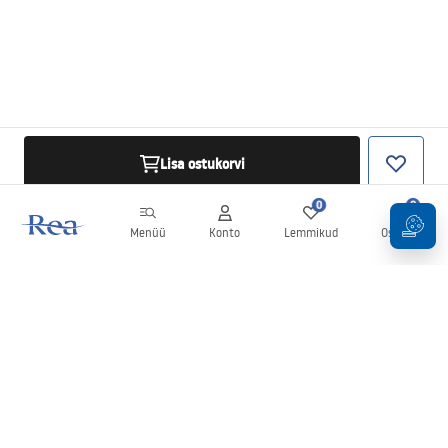
Lisa ostukorvi
0
0
Menüü
Konto
Lemmikud
Ostukorv
Uudiskiri
Olge kursis uudiste ja kampaaniatega!