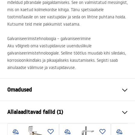
mõeldud põrandale paigaldamiseks. See on valmistatud messingist,
mis on kaetud kolmekordse kihiga. Tänu spetsiaalsele
tootmisfaasile on see vastupidav ja seda on lihtne puhtana hoida.
Kutsume teid meie pakkumist vaatama.
Galvaniseerimistehnoloogia – galvaniseerimine
Aku võlgneb oma vastupidavuse uuenduslikule
galvaniseerimistehnoloogiale. Selline töötlus muudab kihi siledaks,
korrosioonikindlaks ja pikaajaliseks kasutamiseks. Segisti saab
ainulaadse välimuse ja vastupidavuse.
Omadused
Kraani tüüp
vann
Allalaaditavad failid (1)
Paigaldusviis
Põrandale paigaldatav
Värv
Must
Garantiitingimused
Vooliku tüüp
Liigutatav