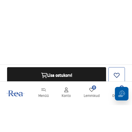
Lisa ostukorvi
0
0
Menüü
Konto
Lemmikud
Ostukorv
Uudiskiri
Olge kursis uudiste ja kampaaniatega!