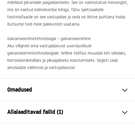
mõeldud põrandale paigaldamiseks. See on valmistatud messingist,
mis on kaetud kolmekordse kihiga. Tänu spetsiaalsele
tootmisfaasile on see vastupidav ja seda on lihtne puhtana hoida.
Kutsume teid meie pakkumist vaatama.
Galvaniseerimistehnoloogia – galvaniseerimine
Aku võlgneb oma vastupidavuse uuenduslikule
galvaniseerimistehnoloogiale. Selline töötlus muudab kihi siledaks,
korrosioonikindlaks ja pikaajaliseks kasutamiseks. Segisti saab
ainulaadse välimuse ja vastupidavuse.
Omadused
Kraani tüüp
vann
Allalaaditavad failid (1)
Paigaldusviis
Põrandale paigaldatav
Värv
Chrome
Garantiitingimused
Vooliku tüüp
Liigutatav