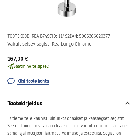
TOOTEKOOD
:
REA-B7497
ID
:
11492
EAN
:
5906366020377
Vabalt seisev segisti Rea Lungo Chrome
167,00 €
Saatmine teisipäev.
Küsi toote kohta
Tootekirjeldus
Esitleme teile kaunist, ülifunktsionaalset ja kaasaegset segistit.
See on toode, mis täidab ideaalselt teie vannitoa ruumi, säilitades
samal ajal interjööri laitmatu välimuse ja esteetika. Segisti on