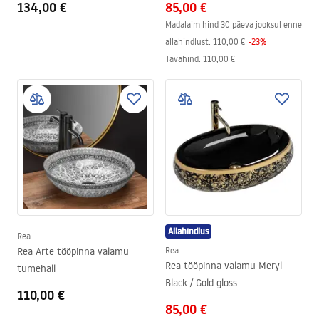
134,00 €
85,00 €
Madalaim hind 30 päeva jooksul enne
allahindlust:
110,00 €
-
23
%
Tavahind
:
110,00 €
Allahindlus
Rea
Rea Arte tööpinna valamu
Rea
Rea tööpinna valamu Meryl
tumehall
Black / Gold gloss
110,00 €
85,00 €