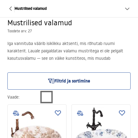
Mustrilised valamud
Mustrilised valamud
Toodete arv: 27
Iga vannituba väärib isiklikku aktsenti, mis rõhutab ruumi
karakterit. Lauale paigaldatav valamu mustritega ei ole pelgalt
kasutusvalamu — see on väike kunstiteos, mis muudab
igapäevased toimingud eriliseks. Täpselt trükitud detailid toovad
ruumi disainielemendi, mis köidab pilku ja võlub esimesest pilgust.
Meie valikus leiad ettepanekuid, mis on suurepärane ühendus
Filtrid ja sortimine
kunstilisest väljendusest ja igapäevasest mugavusest. Tutvu
nendega juba täna!
Vaade
: