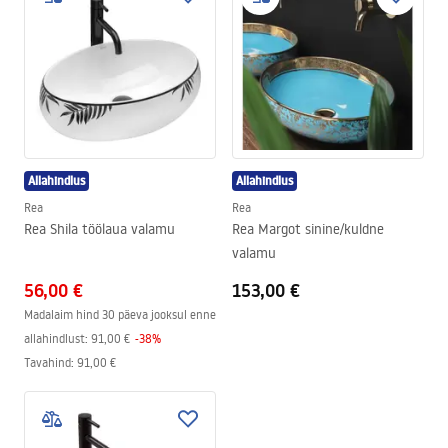
Allahindlus
Allahindlus
Rea
Rea
Rea Shila töölaua valamu
Rea Margot sinine/kuldne
valamu
56,00 €
153,00 €
Madalaim hind 30 päeva jooksul enne
allahindlust:
91,00 €
-
38
%
Tavahind
:
91,00 €