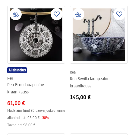
Allahindlus
Rea
Rea
Rea Sevilla lauapealne
Rea Etno lauapealne
kraanikauss
kraanikauss
145,00 €
61,00 €
Madalaim hind 30 päeva jooksul enne
allahindlust:
98,00 €
-
38
%
Tavahind
:
98,00 €