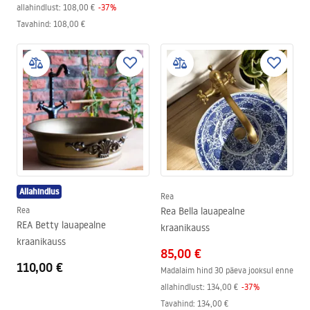
allahindlust:
108,00 €
-
37
%
Tavahind
:
108,00 €
Allahindlus
Rea
Rea
Rea Bella lauapealne
REA Betty lauapealne
kraanikauss
kraanikauss
85,00 €
110,00 €
Madalaim hind 30 päeva jooksul enne
allahindlust:
134,00 €
-
37
%
Tavahind
:
134,00 €