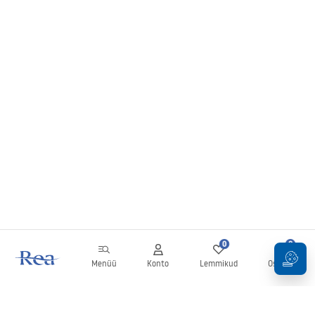
0
0
Menüü
Konto
Lemmikud
Ostukorv