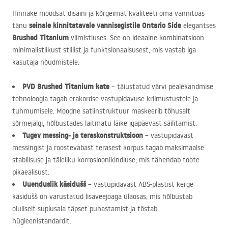
Hinnake moodsat disaini ja kõrgeimat kvaliteeti oma vannitoas
seinale kinnitatavale vannisegistile Ontario Side
tänu
elegantses
Brushed Titanium
viimistluses. See on ideaalne kombinatsioon
minimalistlikust stiilist ja funktsionaalsusest, mis vastab iga
kasutaja nõudmistele.
PVD
Brushed Titanium kate
– täiustatud värvi pealekandmise
tehnoloogia tagab erakordse vastupidavuse kriimustustele ja
tuhmumisele. Moodne satiinstruktuur maskeerib tõhusalt
sõrmejälgi, hõlbustades laitmatu läike igapäevast säilitamist.
Tugev messing- ja teraskonstruktsioon
– vastupidavast
messingist ja roostevabast terasest korpus tagab maksimaalse
stabiilsuse ja täieliku korrosioonikindluse, mis tähendab toote
pikaealisust.
Uuenduslik käsidušš
– vastupidavast
ABS
-plastist kerge
käsidušš on varustatud lisaveejoaga ülaosas, mis hõlbustab
oluliselt suplusala täpset puhastamist ja tõstab
hügieenistandardit.