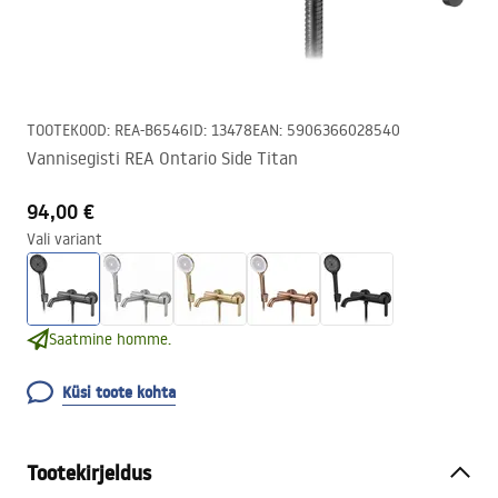
TOOTEKOOD
:
REA-B6546
ID
:
13478
EAN
:
5906366028540
Vannisegisti REA Ontario Side Titan
94,00 €
Vali variant
Saatmine homme.
Küsi toote kohta
Tootekirjeldus