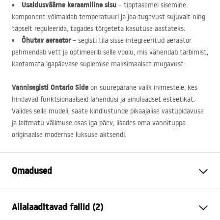
Usaldusväärne keraamiline sisu
– tipptasemel sisemine
komponent võimaldab temperatuuri ja joa tugevust sujuvalt ning
täpselt reguleerida, tagades tõrgeteta kasutuse aastateks.
Õhutav aeraator
– segisti tila sisse integreeritud aeraator
pehmendab vett ja optimeerib selle voolu, mis vähendab tarbimist,
kaotamata igapäevase suplemise maksimaalset mugavust.
Vannisegisti Ontario Side
on suurepärane valik inimestele, kes
hindavad funktsionaalseid lahendusi ja ainulaadset esteetikat.
Valides selle mudeli, saate kindlustunde pikaajalise vastupidavuse
ja laitmatu välimuse osas iga päev, lisades oma vannituppa
originaalse modernse luksuse aktsendi.
Omadused
Kraani tüüp
vann
Allalaaditavad failid (2)
Paigaldusviis
Seinale paigaldatav