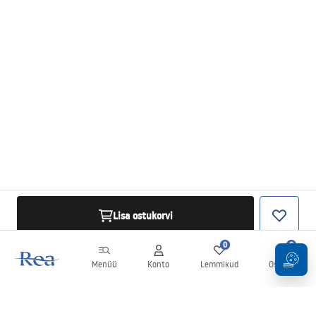
Lisa ostukorvi
0
0
Menüü
Konto
Lemmikud
Ostukorv