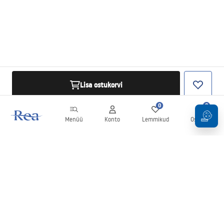
Lisa ostukorvi
0
0
Menüü
Konto
Lemmikud
Ostukorv
Uudiskiri
Olge kursis uudiste ja kampaaniatega!