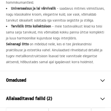
hommikumantleid.
Universaalsus ja lai värvivalik
– saadavus mitmes viimistluses,
nagu klassikaline kroom, elegantne kuld, soe vask, võimaldab
tarvikut ideaalselt sobitada iga vannitoa segistite ja stiiliga.
Terviklik Otto kollektsioon
– meie tootevalikust leiad ka teisi
sama sarja tarvikuid, mis võimaldab kokku panna ühtse komplekti
ja luua harmoonilise kujunduse kogu interjööris.
Seinanagi Otto
on mõeldud neile, kes ei tee järeleandmisi
praktilisuse ja esteetika vahel. Ainulaadsed rihveldatud detailid ja
tugev metallkonstruktsioon lisavad teie vannitoale elegantse
aktsendi, hõlbustades samal ajal igapäevast korra hoidmist.
Omadused
Värv
Vask
Allalaaditavad failid (2)
Materjal
Metall
Paigaldusviis
Kruvitav