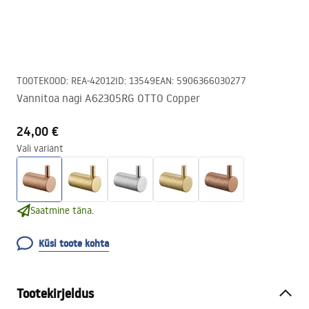
TOOTEKOOD
:
REA-42012
ID
:
13549
EAN
:
5906366030277
Vannitoa nagi A62305RG OTTO Copper
24,00 €
Vali variant
Saatmine täna.
Küsi toote kohta
Tootekirjeldus