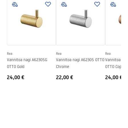
Garantiitingimused
Laius
23
mm
Warranty_Terms_and_Conditions_Accessories_-_24.pdf
Kõrgus
45
mm
Sügavus
50
mm
Turvalisuse teave
Seeria
Otto
Safety_Information_Accessories.pdf
Garantii
24 kuud
Rea
Rea
Rea
Vannitoa nagi A62305G
Vannitoa nagi A62305 OTTO
Vannitoa na
OTTO Gold
Chrome
OTTO Copper
24,00 €
22,00 €
24,00 €