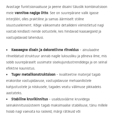
Avastage funktsionaalsuse ja peene disaini täiuslik kombinatsioon
vannitoa nagiga Otto
meie
. See on suurepärane valik igasse
interjööri, olles praktiline ja samas äärmiselt stiilne
sisustuselement. Kõige väiksemate detailideni viimistletud nagi
vastab kindlasti nende ootustele, kes hindavad kaasaegseid ja
vastupidavaid lahendusi.
Kaasaegne disain ja dekoratiivne rihveldus
– ainulaadne
rihveldatud struktuur annab nagile luksusliku ja põneva ilme, mis
sobib suurepäraselt uusimate sisekujundustrendidega ja on seinal
efektne kaunistus.
Tugev metallkonstruktsioon
– kvaliteetne materjal tagab
erakordse vastupidavuse, vastupidavuse mehaanilistele
kahjustustele ja niiskusele, tagades veatu välimuse pikkadeks
aastateks.
Stabiilne kruvikinnitus
– usaldusväärne kruvidega
seinakinnitussüsteem tagab maksimaalse stabiilsuse, tänu millele
hoiab nagi vaevata ka raskeid, märgi rätikuid või