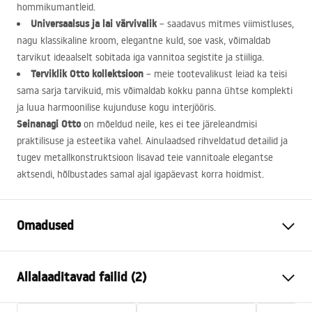
hommikumantleid.
Universaalsus ja lai värvivalik
– saadavus mitmes viimistluses,
nagu klassikaline kroom, elegantne kuld, soe vask, võimaldab
tarvikut ideaalselt sobitada iga vannitoa segistite ja stiiliga.
Terviklik Otto kollektsioon
– meie tootevalikust leiad ka teisi
sama sarja tarvikuid, mis võimaldab kokku panna ühtse komplekti
ja luua harmoonilise kujunduse kogu interjööris.
Seinanagi Otto
on mõeldud neile, kes ei tee järeleandmisi
praktilisuse ja esteetika vahel. Ainulaadsed rihveldatud detailid ja
tugev metallkonstruktsioon lisavad teie vannitoale elegantse
aktsendi, hõlbustades samal ajal igapäevast korra hoidmist.
Omadused
Värv
Harjatud kuld
Allalaaditavad failid (2)
Materjal
Metall
Paigaldusviis
Kruvitav