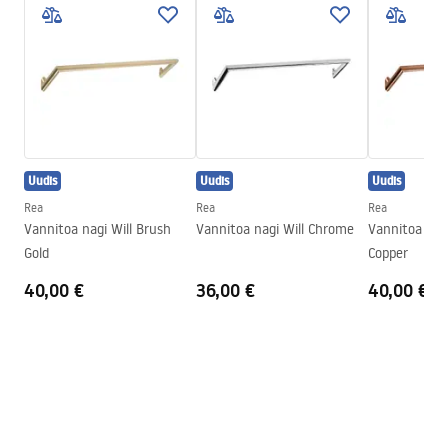
Garantiitingimused
Laius
23
mm
Warranty_Terms_and_Conditions_Accessories_-_24.pdf
Kõrgus
45
mm
Sügavus
50
mm
Turvalisuse teave
Seeria
Otto
Safety_Information_Accessories.pdf
Garantii
24 kuud
Uudis
Uudis
Uudis
Rea
Rea
Rea
Vannitoa nagi Will Brush
Vannitoa nagi Will Chrome
Vannitoa nagi
Gold
Copper
40,00 €
36,00 €
40,00 €