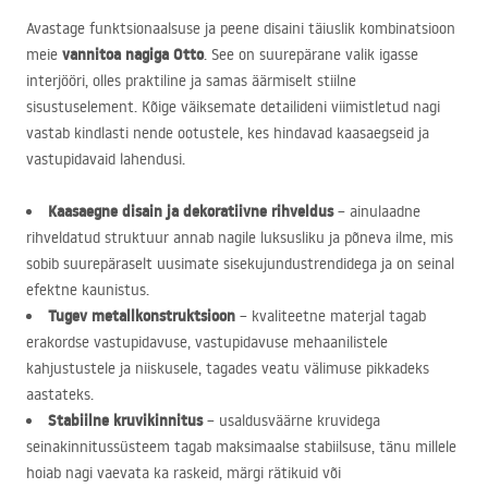
Avastage funktsionaalsuse ja peene disaini täiuslik kombinatsioon
vannitoa nagiga Otto
meie
. See on suurepärane valik igasse
interjööri, olles praktiline ja samas äärmiselt stiilne
sisustuselement. Kõige väiksemate detailideni viimistletud nagi
vastab kindlasti nende ootustele, kes hindavad kaasaegseid ja
vastupidavaid lahendusi.
Kaasaegne disain ja dekoratiivne rihveldus
– ainulaadne
rihveldatud struktuur annab nagile luksusliku ja põneva ilme, mis
sobib suurepäraselt uusimate sisekujundustrendidega ja on seinal
efektne kaunistus.
Tugev metallkonstruktsioon
– kvaliteetne materjal tagab
erakordse vastupidavuse, vastupidavuse mehaanilistele
kahjustustele ja niiskusele, tagades veatu välimuse pikkadeks
aastateks.
Stabiilne kruvikinnitus
– usaldusväärne kruvidega
seinakinnitussüsteem tagab maksimaalse stabiilsuse, tänu millele
hoiab nagi vaevata ka raskeid, märgi rätikuid või