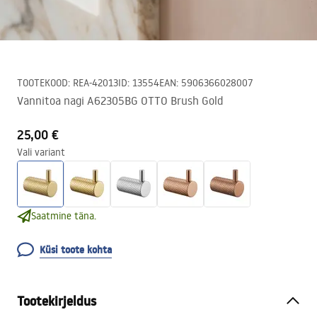
TOOTEKOOD
:
REA-42013
ID
:
13554
EAN
:
5906366028007
Vannitoa nagi A62305BG OTTO Brush Gold
25,00 €
Vali variant
Saatmine täna.
Küsi toote kohta
Tootekirjeldus