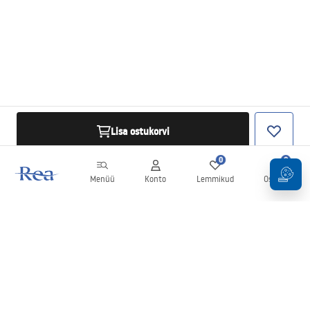
Lisa ostukorvi
0
0
Menüü
Konto
Lemmikud
Ostukorv
Uudiskiri
Olge kursis uudiste ja kampaaniatega!