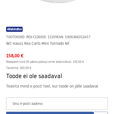
Allahindlus
TOOTEKOOD
:
REA-C1260
ID
:
11109
EAN
:
5906366012457
WC-kauss Rea Carlo Mini Tornado NF
158,00 €
Madalaim hind 30 päeva jooksul enne allahindlust:
155,00 €
Tavahind
:
180,00 €
Toode ei ole saadaval
Teavita mind e-posti teel, kui toode on jälle saadaval.
Sinu e-posti aadress