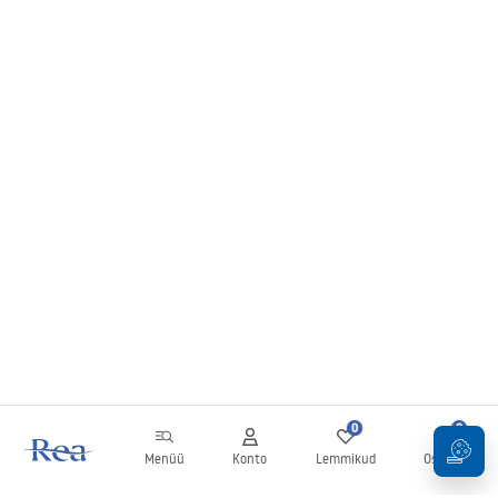
0
0
Menüü
Konto
Lemmikud
Ostukorv