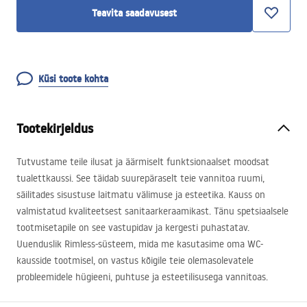
Teavita saadavusest
Küsi toote kohta
Tootekirjeldus
Tutvustame teile ilusat ja äärmiselt funktsionaalset moodsat
tualettkaussi. See täidab suurepäraselt teie vannitoa ruumi,
säilitades sisustuse laitmatu välimuse ja esteetika. Kauss on
valmistatud kvaliteetsest sanitaarkeraamikast. Tänu spetsiaalsele
tootmisetapile on see vastupidav ja kergesti puhastatav.
Uuenduslik Rimless-süsteem, mida me kasutasime oma WC-
kausside tootmisel, on vastus kõigile teie olemasolevatele
probleemidele hügieeni, puhtuse ja esteetilisusega vannitoas.