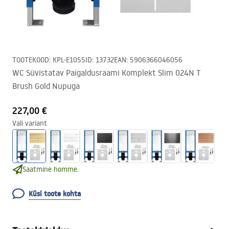
TOOTEKOOD
:
KPL-E1055
ID
:
13732
EAN
:
5906366046056
WC Süvistatav Paigaldusraami Komplekt Slim 024N T
Brush Gold Nupuga
227,00 €
Vali variant
Saatmine homme.
Küsi toote kohta