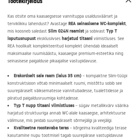
Tootekirjeldus
Kas otsite oma kaasaegsesse vannituppa usaldusväärset ja
REA
seinasisene WC-komplekt
terviklikku lahendust? Avastage
,
Slim 024N raamist
Typ T
mis koosneb saledast
ja sobivast
loputusnupust
harjatud titaani
eksklusiivses
viimistluses. See
REA
hoolikalt komplekteeritud komplekt ühendab ideaalselt
maksimaalse ruumisäästu, kaasaegse premium-esteetika ning
seinasisese paigalduse pikaajalise vastupidavuse.
Erakordselt sale raam (laius 35 cm)
– kompaktne Slim-tüüpi
konstruktsioon võtab minimaalselt ruumi, mistõttu sobib see
suurepäraselt väiksematesse vannitubadesse, tualettidesse ja
piiratud paigaldusruumiga kohtadesse.
Typ T nupp titaani viimistluses
– sügav metallikvärv väärika
harjatud struktuuriga annab WC-alale kaasaegse, arhitektuurse
välimuse, mis peidab suurepäraselt sõrmejälgi ja veejälgi.
Kvaliteetne roostevaba teras
– kõrgeima kvaliteediga terase
kasutamine nupu tootmisel tagab suurepärase vastupidavuse