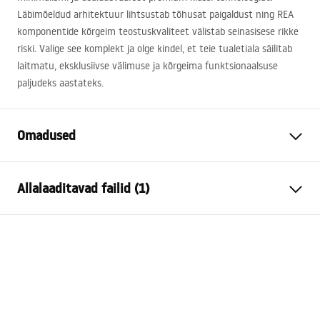
Läbimõeldud arhitektuur lihtsustab tõhusat paigaldust ning
REA
komponentide kõrgeim teostuskvaliteet välistab seinasisese rikke
riski. Valige see komplekt ja olge kindel, et teie tualetiala säilitab
laitmatu, eksklusiivse välimuse ja kõrgeima funktsionaalsuse
paljudeks aastateks.
Omadused
Raami tüüp
WC-kausside jaoks
Allalaaditavad failid (1)
Mudel
024N
Ühilduvad loputusnupud
Tüüp T
Paigaldusjuhend
Minimaalne
130 mm
Instrukcja_monta__u_i_obs__ugi_Stela__a_podtynkow
paigaldussügavus
ego__WC_SLIM_024N.pdf
Paigalduskruvide
18 cm, 23 cm
vahekaugus