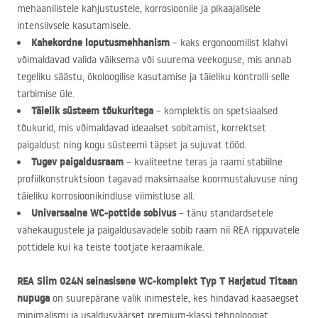
mehaanilistele kahjustustele, korrosioonile ja pikaajalisele
intensiivsele kasutamisele.
Kahekordne loputusmehhanism
– kaks ergonoomilist klahvi
võimaldavad valida väiksema või suurema veekoguse, mis annab
tegeliku säästu, ökoloogilise kasutamise ja täieliku kontrolli selle
tarbimise üle.
Täielik süsteem tõukuritega
– komplektis on spetsiaalsed
tõukurid, mis võimaldavad ideaalset sobitamist, korrektset
paigaldust ning kogu süsteemi täpset ja sujuvat tööd.
Tugev paigaldusraam
– kvaliteetne teras ja raami stabiilne
profiilkonstruktsioon tagavad maksimaalse koormustaluvuse ning
täieliku korrosioonikindluse viimistluse all.
Universaalne WC-pottide sobivus
– tänu standardsetele
vahekaugustele ja paigaldusavadele sobib raam nii
REA
rippuvatele
pottidele kui ka teiste tootjate keraamikale.
REA
Slim 024N seinasisene WC-komplekt Typ T Harjatud Titaan
nupuga
on suurepärane valik inimestele, kes hindavad kaasaegset
minimalismi ja usaldusväärset premium-klassi tehnoloogiat.