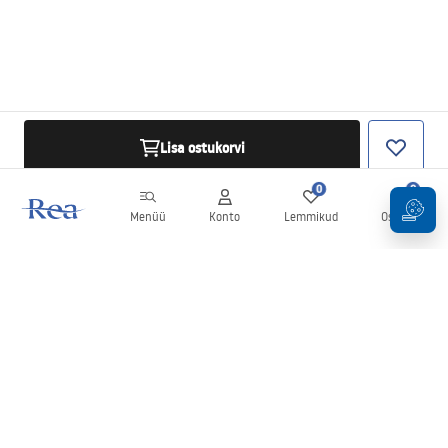
Lisa ostukorvi
0
0
Menüü
Konto
Lemmikud
Ostukorv
Uudiskiri
Olge kursis uudiste ja kampaaniatega!