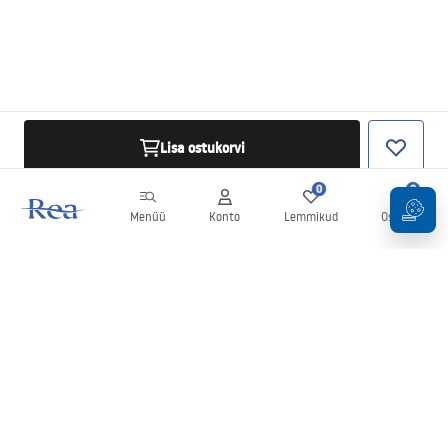
Lisa ostukorvi
0
0
Menüü
Konto
Lemmikud
Ostukorv
Uudiskiri
Olge kursis uudiste ja kampaaniatega!