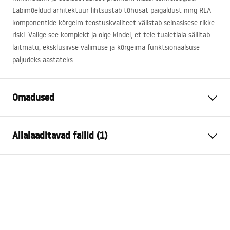
Läbimõeldud arhitektuur lihtsustab tõhusat paigaldust ning
REA
komponentide kõrgeim teostuskvaliteet välistab seinasisese rikke
riski. Valige see komplekt ja olge kindel, et teie tualetiala säilitab
laitmatu, eksklusiivse välimuse ja kõrgeima funktsionaalsuse
paljudeks aastateks.
Omadused
Raami tüüp
WC-kausside jaoks
Allalaaditavad failid (1)
Mudel
024N
Ühilduvad loputusnupud
Tüüp T
Paigaldusjuhend
Minimaalne
130 mm
Instrukcja_monta__u_i_obs__ugi_Stela__a_podtynkow
paigaldussügavus
ego__WC_SLIM_024N.pdf
Paigalduskruvide
18 cm, 23 cm
vahekaugus