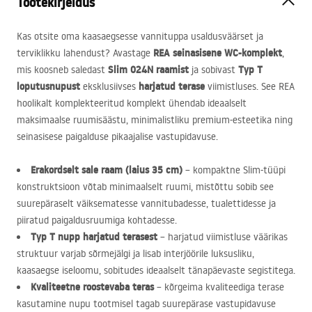
Tootekirjeldus
Kas otsite oma kaasaegsesse vannituppa usaldusväärset ja
REA
seinasisene WC-komplekt
terviklikku lahendust? Avastage
,
Slim 024N raamist
Typ T
mis koosneb saledast
ja sobivast
loputusnupust
harjatud terase
eksklusiivses
viimistluses. See
REA
hoolikalt komplekteeritud komplekt ühendab ideaalselt
maksimaalse ruumisäästu, minimalistliku premium-esteetika ning
seinasisese paigalduse pikaajalise vastupidavuse.
Erakordselt sale raam (laius 35 cm)
– kompaktne Slim-tüüpi
konstruktsioon võtab minimaalselt ruumi, mistõttu sobib see
suurepäraselt väiksematesse vannitubadesse, tualettidesse ja
piiratud paigaldusruumiga kohtadesse.
Typ T nupp harjatud terasest
– harjatud viimistluse väärikas
struktuur varjab sõrmejälgi ja lisab interjöörile luksusliku,
kaasaegse iseloomu, sobitudes ideaalselt tänapäevaste segistitega.
Kvaliteetne roostevaba teras
– kõrgeima kvaliteediga terase
kasutamine nupu tootmisel tagab suurepärase vastupidavuse