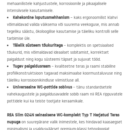
mehaanilistele kahjustustele, korrosioonile ja pikaajalisele
intensiivsele kasutamisele.
Kahekordne loputusmehhanism
– kaks ergonoomilist klahvi
võimaldavad valida väiksema või suurema veekoguse, mis annab
tegeliku säästu, ökoloogilise kasutamise ja täieliku kontrolli selle
tarbimise üle.
Täielik süsteem tõukuritega
– komplektis on spetsiaalsed
tõukurid, mis võimaldavad ideaalset sobitamist, korrektset
paigaldust ning kogu süsteemi täpset ja sujuvat tööd.
Tugev paigaldusraam
– kvaliteetne teras ja raami stabiilne
profiilkonstruktsioon tagavad maksimaalse koormustaluvuse ning
täieliku korrosioonikindluse viimistluse all.
Universaalne WC-pottide sobivus
– tänu standardsetele
vahekaugustele ja paigaldusavadele sobib raam nii
REA
rippuvatele
pottidele kui ka teiste tootjate keraamikale.
REA
Slim 024N seinasisene WC-komplekt Typ T Harjatud Teras
nupuga
on suurepärane valik inimestele, kes hindavad kaasaegset
minimalismi ja usaldusväärset premium-klassi tehnoloogiat.