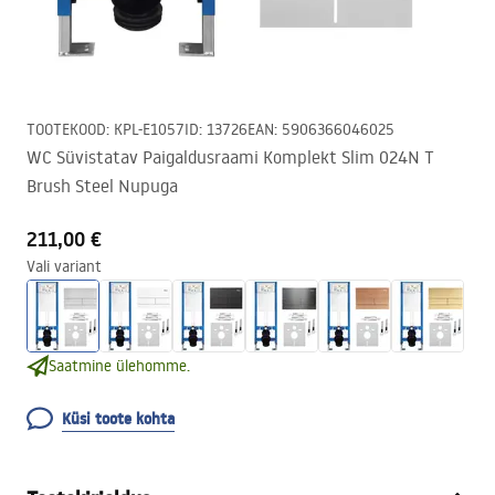
TOOTEKOOD
:
KPL-E1057
ID
:
13726
EAN
:
5906366046025
WC Süvistatav Paigaldusraami Komplekt Slim 024N T
Brush Steel Nupuga
211,00 €
Vali variant
Saatmine ülehomme.
Küsi toote kohta