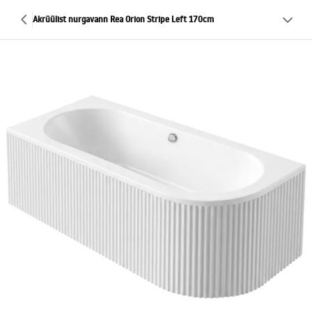
Akrüülist nurgavann Rea Orion Stripe Left 170cm