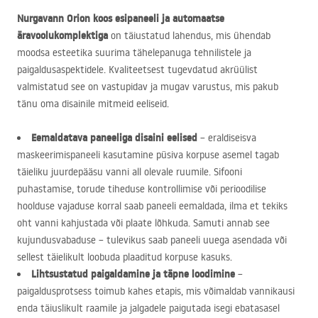
Nurgavann Orion koos esipaneeli ja automaatse
äravoolukomplektiga
on täiustatud lahendus, mis ühendab
moodsa esteetika suurima tähelepanuga tehnilistele ja
paigaldusaspektidele. Kvaliteetsest tugevdatud akrüülist
valmistatud see on vastupidav ja mugav varustus, mis pakub
tänu oma disainile mitmeid eeliseid.
Eemaldatava paneeliga disaini eelised
– eraldiseisva
maskeerimispaneeli kasutamine püsiva korpuse asemel tagab
täieliku juurdepääsu vanni all olevale ruumile. Sifooni
puhastamise, torude tiheduse kontrollimise või perioodilise
hoolduse vajaduse korral saab paneeli eemaldada, ilma et tekiks
oht vanni kahjustada või plaate lõhkuda. Samuti annab see
kujundusvabaduse – tulevikus saab paneeli uuega asendada või
sellest täielikult loobuda plaaditud korpuse kasuks.
Lihtsustatud paigaldamine ja täpne loodimine
–
paigaldusprotsess toimub kahes etapis, mis võimaldab vannikausi
enda täiuslikult raamile ja jalgadele paigutada isegi ebatasasel