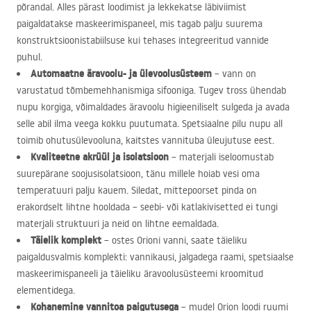
põrandal. Alles pärast loodimist ja lekkekatse läbiviimist
paigaldatakse maskeerimispaneel, mis tagab palju suurema
konstruktsioonistabiilsuse kui tehases integreeritud vannide
puhul.
Automaatne äravoolu- ja ülevoolusüsteem
– vann on
varustatud tõmbemehhanismiga sifooniga. Tugev tross ühendab
nupu korgiga, võimaldades äravoolu higieeniliselt sulgeda ja avada
selle abil ilma veega kokku puutumata. Spetsiaalne pilu nupu all
toimib ohutusülevooluna, kaitstes vannituba üleujutuse eest.
Kvaliteetne akrüül ja isolatsioon
– materjali iseloomustab
suurepärane soojusisolatsioon, tänu millele hoiab vesi oma
temperatuuri palju kauem. Siledat, mittepoorset pinda on
erakordselt lihtne hooldada – seebi- või katlakivisetted ei tungi
materjali struktuuri ja neid on lihtne eemaldada.
Täielik komplekt
– ostes Orioni vanni, saate täieliku
paigaldusvalmis komplekti: vannikausi, jalgadega raami, spetsiaalse
maskeerimispaneeli ja täieliku äravoolusüsteemi kroomitud
elementidega.
Kohanemine vannitoa paigutusega
– mudel Orion loodi ruumi