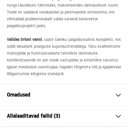
nurga täiuslikuks täitmiseks, maksimeerides olemasolevat ruumi.
Toode on saadaval vasakpoolse ja parempoolse versioonina, mis
võimaldab probleemivabalt valida variandi konkreetse
paigaldusprojekti jaoks.
Valides Orioni vanni
, saate täieliku paigaldusvalmis komplekti, mis
sobib ideaalselt praeguste kujundustrendidega. Tänu kvaliteetsete
materjalide ja funktsionaalsete tehniliste lahenduste
kombinatsioonile on see toode vastupidav ja esteetiline varustus
igasse moodsasse vannituppa, tagades tõrgeteta töö ja igapäevase
lõõgastumise kõrgeima standardi.
Omadused
Vanni tüüp
nurgas
Allalaaditavad failid (3)
Värv
Valge