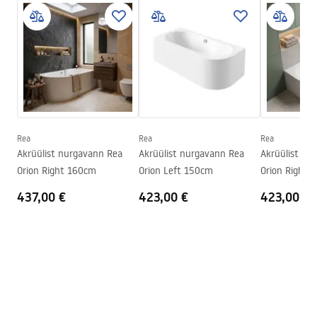
Materjal
Akrüül
Turvalisuse teave
Pikkus
1695
mm
WARUNKI_BEZPIECZENSTWA_WANNY.pdf
Laius
750
mm
Kõrgus
560
mm
Garantiitingimused
Paigalduskülg
Vasak
Warranty_Terms_and_Conditions_Bathtubs.pdf
Kork ja sifoon komplektis
Jah
Garantii
24 kuud
Rea
Rea
Rea
Paigaldusjuhend
Akrüülist nurgavann Rea
Akrüülist nurgavann Rea
Akrüülist nu
Orion_160_170.pdf
Orion Right 160cm
Orion Left 150cm
Orion Right 
437,00 €
423,00 €
423,00 €