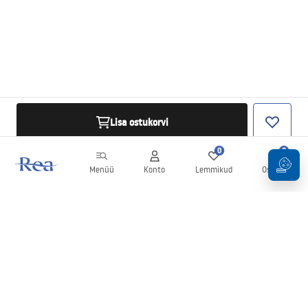
Lisa ostukorvi
0
0
Menüü
Konto
Lemmikud
Ostukorv
Uudiskiri
Olge kursis uudiste ja kampaaniatega!