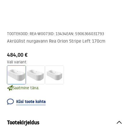
TOOTEKOOD
:
REA-W0073
ID
:
13434
EAN
:
5906366031793
Akrüülist nurgavann Rea Orion Stripe Left 170cm
484,00 €
Vali variant
Saatmine täna.
Küsi toote kohta
Tootekirjeldus