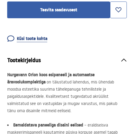
Teavita saadavusest
Küsi toote kohta
Tootekirjeldus
Nurgavann Orion koos esipaneeli ja automaatse
äravoolukomplektiga
on täiustatud lahendus, mis ühendab
moodsa esteetika suurima tähelepanuga tehnilistele ja
paigaldusaspektidele. Kvaliteetsest tugevdatud akrüülist
valmistatud see on vastupidav ja mugav varustus, mis pakub
tänu oma disainile mitmeid eeliseid.
Eemaldatava paneeliga disaini eelised
– eraldiseisva
maskeerimispaneeli kasutamine püsiva korpuse asemel tagab