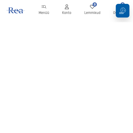
0
0
Menüü
Konto
Lemmikud
Ostukorv
Uudiskiri
Olge kursis uudiste ja kampaaniatega!
Registreeru
Oma andmete sisestamise ja kinnitamisega nõustute uudiskirja
saamisega vastavalt
tingimustes
sätestatule.