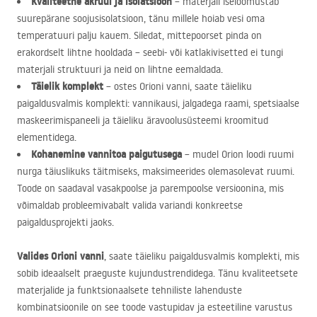
Kvaliteetne akrüül ja isolatsioon
– materjali iseloomustab
suurepärane soojusisolatsioon, tänu millele hoiab vesi oma
temperatuuri palju kauem. Siledat, mittepoorset pinda on
erakordselt lihtne hooldada – seebi- või katlakivisetted ei tungi
materjali struktuuri ja neid on lihtne eemaldada.
Täielik komplekt
– ostes Orioni vanni, saate täieliku
paigaldusvalmis komplekti: vannikausi, jalgadega raami, spetsiaalse
maskeerimispaneeli ja täieliku äravoolusüsteemi kroomitud
elementidega.
Kohanemine vannitoa paigutusega
– mudel Orion loodi ruumi
nurga täiuslikuks täitmiseks, maksimeerides olemasolevat ruumi.
Toode on saadaval vasakpoolse ja parempoolse versioonina, mis
võimaldab probleemivabalt valida variandi konkreetse
paigaldusprojekti jaoks.
Valides Orioni vanni
, saate täieliku paigaldusvalmis komplekti, mis
sobib ideaalselt praeguste kujundustrendidega. Tänu kvaliteetsete
materjalide ja funktsionaalsete tehniliste lahenduste
kombinatsioonile on see toode vastupidav ja esteetiline varustus