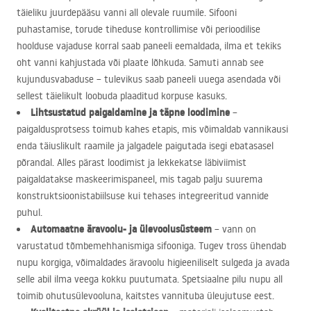
täieliku juurdepääsu vanni all olevale ruumile. Sifooni
puhastamise, torude tiheduse kontrollimise või perioodilise
hoolduse vajaduse korral saab paneeli eemaldada, ilma et tekiks
oht vanni kahjustada või plaate lõhkuda. Samuti annab see
kujundusvabaduse – tulevikus saab paneeli uuega asendada või
sellest täielikult loobuda plaaditud korpuse kasuks.
Lihtsustatud paigaldamine ja täpne loodimine
–
paigaldusprotsess toimub kahes etapis, mis võimaldab vannikausi
enda täiuslikult raamile ja jalgadele paigutada isegi ebatasasel
põrandal. Alles pärast loodimist ja lekkekatse läbiviimist
paigaldatakse maskeerimispaneel, mis tagab palju suurema
konstruktsioonistabiilsuse kui tehases integreeritud vannide
puhul.
Automaatne äravoolu- ja ülevoolusüsteem
– vann on
varustatud tõmbemehhanismiga sifooniga. Tugev tross ühendab
nupu korgiga, võimaldades äravoolu higieeniliselt sulgeda ja avada
selle abil ilma veega kokku puutumata. Spetsiaalne pilu nupu all
toimib ohutusülevooluna, kaitstes vannituba üleujutuse eest.