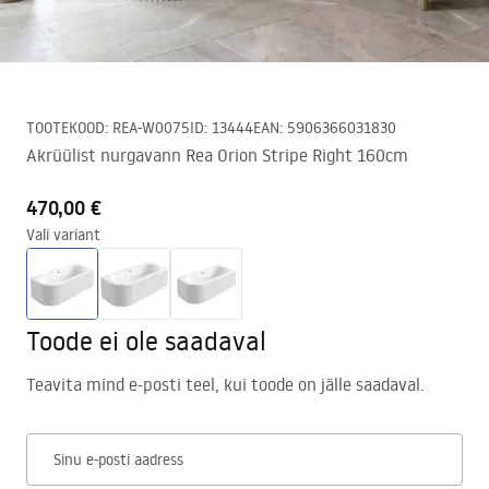
TOOTEKOOD
:
REA-W0075
ID
:
13444
EAN
:
5906366031830
Akrüülist nurgavann Rea Orion Stripe Right 160cm
470,00 €
Vali variant
Toode ei ole saadaval
Teavita mind e-posti teel, kui toode on jälle saadaval.
Sinu e-posti aadress