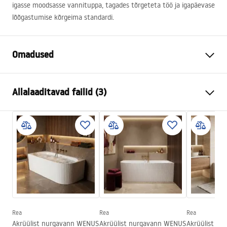
igasse moodsasse vannituppa, tagades tõrgeteta töö ja igapäevase
lõõgastumise kõrgeima standardi.
Omadused
Vanni tüüp
nurgas
Allalaaditavad failid (3)
Värv
Valge
Materjal
Akrüül
Turvalisuse teave
Pikkus
1595
mm
WARUNKI_BEZPIECZENSTWA_WANNY.pdf
Laius
750
mm
Kõrgus
560
mm
Garantiitingimused
Paigalduskülg
Parem
Warranty_Terms_and_Conditions_Bathtubs.pdf
Kork ja sifoon komplektis
Jah
Garantii
24 kuud
Rea
Rea
Rea
Paigaldusjuhend
Akrüülist nurgavann WENUS
Akrüülist nurgavann WENUS
Akrüülist nu