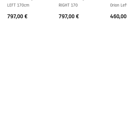
Orion_160_170.pdf
LEFT 170cm
RIGHT 170
Orion Left 1
797,00 €
797,00 €
460,00 €