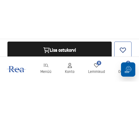
Lisa ostukorvi
0
0
Menüü
Konto
Lemmikud
Ostukorv
Uudiskiri
Olge kursis uudiste ja kampaaniatega!