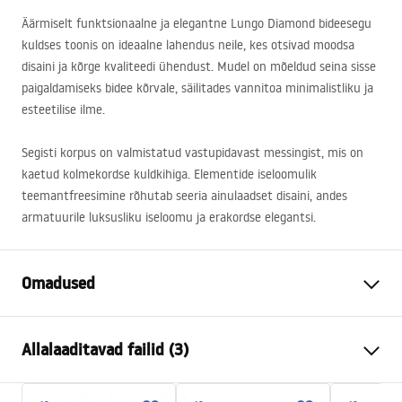
Äärmiselt funktsionaalne ja elegantne Lungo Diamond bideesegu
kuldses toonis on ideaalne lahendus neile, kes otsivad moodsa
disaini ja kõrge kvaliteedi ühendust. Mudel on mõeldud seina sisse
paigaldamiseks bidee kõrvale, säilitades vannitoa minimalistliku ja
esteetilise ilme.
Segisti korpus on valmistatud vastupidavast messingist, mis on
kaetud kolmekordse kuldkihiga. Elementide iseloomulik
teemantfreesimine rõhutab seeria ainulaadset disaini, andes
armatuurile luksusliku iseloomu ja erakordse elegantsi.
Omadused
Kraani tüüp
bidee
Allalaaditavad failid (3)
Paigaldusviis
Seinale paigaldatav
Värv
Kuld