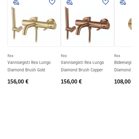
Kokkupaneku juhised
Vooliku tüüp
Fikseeritud
Faucet.pdf
Materjal
Messing
Kõrgus
110
mm
Warunki bezpieczeństwa
Kattetehnoloogia
PVD
WARUNKI BEZPIECZENSTWA BATERIE.pdf
Ühenduse läbimõõt
1/2 tolli
Rea
Rea
Rea
Garantiitingimused
Vannisegisti Rea Lungo
Vannisegisti Rea Lungo
Bideesegisti
Warranty_Terms_and_Conditions_Faucets_-_5.pdf
Diamond Brush Gold
Diamond Brush Copper
Diamond Bru
156,00 €
156,00 €
108,00 €