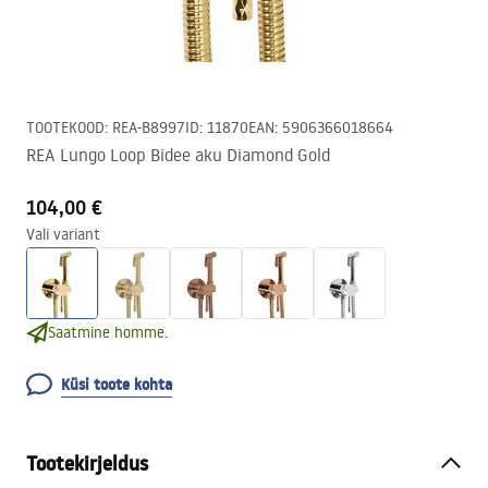
TOOTEKOOD
:
REA-B8997
ID
:
11870
EAN
:
5906366018664
REA Lungo Loop Bidee aku Diamond Gold
104,00 €
Vali variant
Saatmine homme.
Küsi toote kohta
Tootekirjeldus