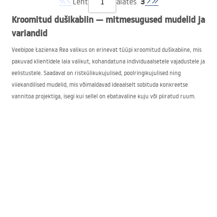
3
Leht
alates
Kroomitud dušikabiin — mitmesugused mudelid ja
variandid
Veebipoe Łazienka Rea valikus on erinevat tüüpi kroomitud dušikabiine, mis
pakuvad klientidele laia valikut, kohandatuna individuaalsetele vajadustele ja
eelistustele. Saadaval on ristkülikukujulised, poolringikujulised ning
viiekandilised mudelid, mis võimaldavad ideaalselt sobituda konkreetse
vannitoa projektiga, isegi kui sellel on ebatavaline kuju või piiratud ruum.
Kroomitud vannitoa kabiin
võib olla varustatud ühe- või kahetiivaliste uste
või liugustega, mis võimaldab ruumi optimaalset kasutamist. Konkreetseid
mudeleid saab paigaldada nii dušialuse peale kui ka põrandale. Lisaks on
kroomitud walk-in dušikabiin
valikus ka
, millel on avatud sissepääs, mida
soovitame eriti väiksema liikuvusega inimestele.
Ka suuruste osas on valida mitme variandi vahel. Meie valikus on mudeleid,
mida eelistavad kitsama ruumiga inimesed, näiteks 80×80 cm dušš. Samuti
on olemas palju suuremaid variante mõõtudega 100×130 cm või 100×150 cm.
Tänu valikute mitmekesisusele leiab iga klient endale sobiva dušikabiini, mis
tagab mugavad ja lõõgastavad hetked igapäevase keha hoolduse ajal.