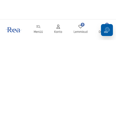
0
0
Menüü
Konto
Lemmikud
Ostukorv
Uudiskiri
Olge kursis uudiste ja kampaaniatega!
Registreeru
Oma andmete sisestamise ja kinnitamisega nõustute uudiskirja
saamisega vastavalt
tingimustes
sätestatule.