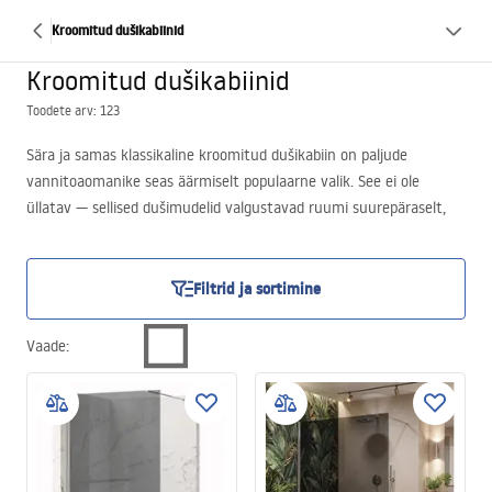
Kroomitud dušikabiinid
Kroomitud dušikabiinid
Toodete arv: 123
Sära ja samas klassikaline kroomitud dušikabiin on paljude
vannitoaomanike seas äärmiselt populaarne valik. See ei ole
üllatav — sellised dušimudelid valgustavad ruumi suurepäraselt,
lisades sellele meeldivat läiget. Kroomitud dušš näeb välja väga
värske ja puhas isegi pikaaegsel kasutamisel. Kindlasti võib öelda,
et kroomviimistlusega dušikabiini heas seisukorras hoidmine ei ole
Filtrid ja sortimine
keeruline. Tänu lihtsale puhastatavusele piisavad regulaarsetest
hooldustest, et säilitada selle laitmatu välimus pikaks ajaks.
Vaade
: