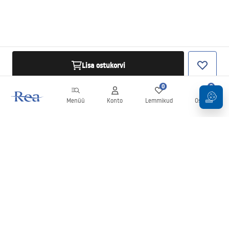
Lisa ostukorvi
0
0
Menüü
Konto
Lemmikud
Ostukorv
Uudiskiri
Olge kursis uudiste ja kampaaniatega!
Registreeru