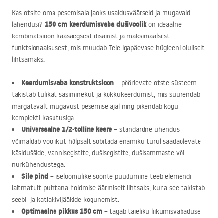
Kas otsite oma pesemisala jaoks usaldusväärseid ja mugavaid
150 cm keerdumisvaba dušivoolik
lahendusi?
on ideaalne
kombinatsioon kaasaegsest disainist ja maksimaalsest
funktsionaalsusest, mis muudab Teie igapäevase hügieeni oluliselt
lihtsamaks.
Keerdumisvaba konstruktsioon
– pöörlevate otste süsteem
takistab tülikat sasiminekut ja kokkukeerdumist, mis suurendab
märgatavalt mugavust pesemise ajal ning pikendab kogu
komplekti kasutusiga.
Universaalne 1/2-tolline keere
– standardne ühendus
võimaldab voolikut hõlpsalt sobitada enamiku turul saadaolevate
käsiduššide, vannisegistite, dušisegistite, dušisammaste või
nurkühendustega.
Sile pind
– iseloomulike soonte puudumine teeb elemendi
laitmatult puhtana hoidmise äärmiselt lihtsaks, kuna see takistab
seebi- ja katlakivijääkide kogunemist.
Optimaalne pikkus 150 cm
– tagab täieliku liikumisvabaduse