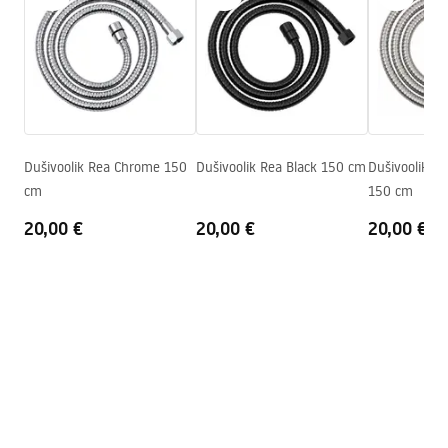
Kaal
1
kg
WARUNKI_BEZPIECZENSTWA_AKCESORIA_LAZIENKOWE.
Tootja kood
JS-017
pdf
Värv
Chrome
Garantiitingimused
Warranty_Terms_and_Conditions_Accessories_-_24.pdf
Dušivoolik Rea Chrome 150
Dušivoolik Rea Black 150 cm
Dušivoolik Re
cm
150 cm
20,00 €
20,00 €
20,00 €