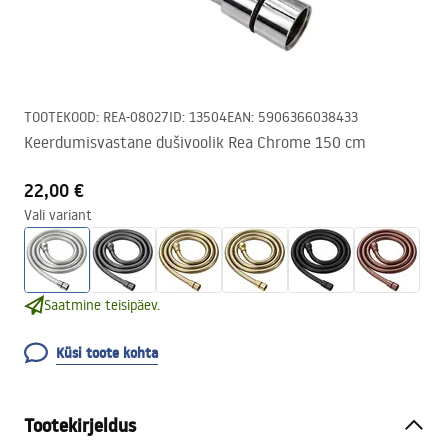
TOOTEKOOD
:
REA-08027
ID
:
13504
EAN
:
5906366038433
Keerdumisvastane dušivoolik Rea Chrome 150 cm
22,00 €
Vali variant
Saatmine teisipäev.
Küsi toote kohta
Tootekirjeldus