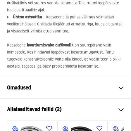
dušikabiinis või suures vannis, piiramata Teie ruumi igapäevaste
hooldusrituaalide ajal.
Ühtne esteetika
– kaasaegne ja puhas välimus võimaldab
voolikut hõlpsalt ühildada ülejäänud armatuuriga, luues elegantse
ja visuaalselt viimistletud vannitoa.
keerdumisvaba dušivoolik
Kaasaegne
on suurepärane valik
inimestele, kes hindavad igapäevast kasutusmugavust. Tänu
tugevale konstruktsioonile võite olla kindel, et voolik teenib pikki
aastaid, tagades iga päev probleemideta kasutamise.
Omadused
Pikkus (mm)
1500
mm
Allalaaditavad failid (2)
Garantii
24 kuud
Materjal
messingist, PVC, rubber
Turvalisuse teave