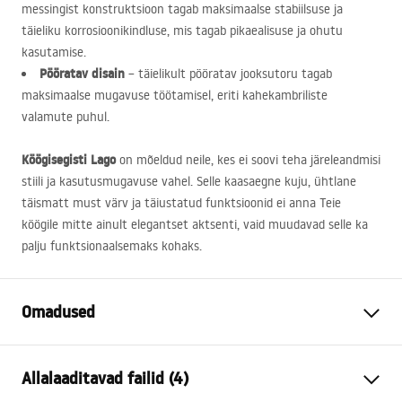
messingist konstruktsioon tagab maksimaalse stabiilsuse ja
täieliku korrosioonikindluse, mis tagab pikaealisuse ja ohutu
kasutamise.
Pööratav disain
– täielikult pööratav jooksutoru tagab
maksimaalse mugavuse töötamisel, eriti kahekambriliste
valamute puhul.
Köögisegisti Lago
on mõeldud neile, kes ei soovi teha järeleandmisi
stiili ja kasutusmugavuse vahel. Selle kaasaegne kuju, ühtlane
täismatt must värv ja täiustatud funktsioonid ei anna Teie
köögile mitte ainult elegantset aktsenti, vaid muudavad selle ka
palju funktsionaalsemaks kohaks.
Omadused
Kraani tüüp
köök
Allalaaditavad failid (4)
Paigaldusviis
Pealt paigaldatav