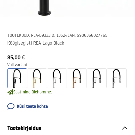
TOOTEKOOD
:
REA-B9333
ID
:
13524
EAN
:
5906366027765
Köögisegisti REA Lago Black
85,00 €
Vali variant
Saatmine ülehomme.
Küsi toote kohta
Tootekirjeldus