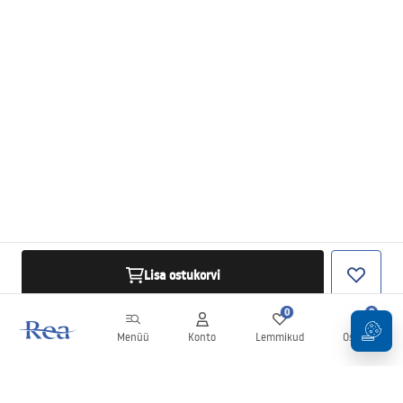
Lisa ostukorvi
0
0
Menüü
Konto
Lemmikud
Ostukorv