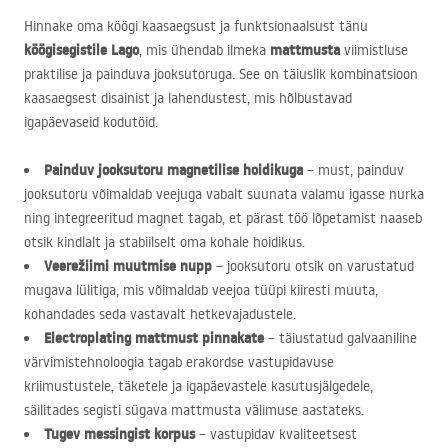
Hinnake oma köögi kaasaegsust ja funktsionaalsust tänu
köögisegistile Lago
mattmusta
, mis ühendab ilmeka
viimistluse
praktilise ja painduva jooksutoruga. See on täiuslik kombinatsioon
kaasaegsest disainist ja lahendustest, mis hõlbustavad
igapäevaseid kodutöid.
Painduv jooksutoru magnetilise hoidikuga
– must, painduv
jooksutoru võimaldab veejuga vabalt suunata valamu igasse nurka
ning integreeritud magnet tagab, et pärast töö lõpetamist naaseb
otsik kindlalt ja stabiilselt oma kohale hoidikus.
Veerežiimi muutmise nupp
– jooksutoru otsik on varustatud
mugava lülitiga, mis võimaldab veejoa tüüpi kiiresti muuta,
kohandades seda vastavalt hetkevajadustele.
Electroplating mattmust pinnakate
– täiustatud galvaaniline
värvimistehnoloogia tagab erakordse vastupidavuse
kriimustustele, täketele ja igapäevastele kasutusjälgedele,
säilitades segisti sügava mattmusta välimuse aastateks.
Tugev messingist korpus
– vastupidav kvaliteetsest