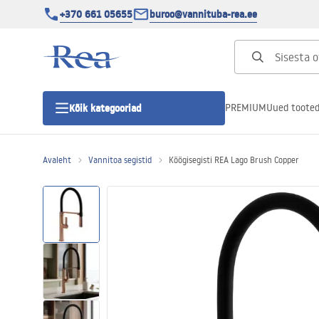
+370 661 05655
buroo@vannituba-rea.ee
PREMIUM
Uued toote
Kõik kategooriad
Avaleht
Vannitoa segistid
Köögisegisti REA Lago Brush Copper
Dušikabiinid
Duši uks
Vannitoa dušialused
Lineaarne duši äravool