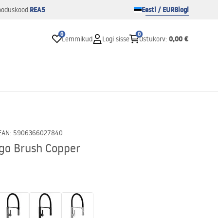
REA5
Eesti / EUR
Blogi
ooduskood:
0
0
0,00 €
Lemmikud
Logi sisse
Ostukorv
:
EAN
:
5906366027840
ago Brush Copper