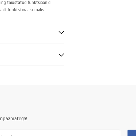
ing täiustatud funktsioonid
valt funktsionaalsemaks.
ldatav
sk
enisertifikaat
 Painduv
baterie_kuchenne.pdf
S
ampaaniatega!