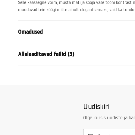
Selle kaasaegne vorm, musta mati ja sooja vase tooni kontrast n
muudavad teie köögi mitte ainult elegantsemaks, vaid ka tundu
Omadused
Kraani tüüp
köök
Allalaaditavad failid (3)
Paigaldusviis
Pealt paiga
Värv
Harjatud va
Kokkupaneku juhised
Hügie
Vooliku tüüp
Liigutatav,
Faucet.pdf
atest_
Materjal
Messing, AB
Väljalaskeava ulatus
215
mm
Garantiitingimused
Uudiskiri
Kõrgus
510
mm
Warranty_Terms_and_Conditions_
Kattetehnoloogia
PVD
Faucets_-_5.pdf
Olge kursis uudiste ja k
Ühenduse läbimõõt
3/8 tolli
Garantii
5 aastat