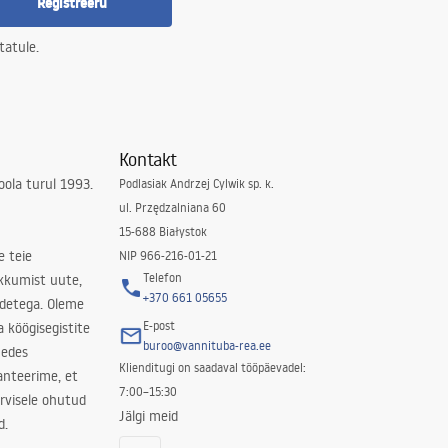
Registreeru
tatule.
Kontakt
ola turul 1993.
Podlasiak Andrzej Cylwik sp. k.
ul. Przędzalniana 60
15-688 Białystok
e teie
NIP 966-216-01-21
Telefon
kkumist uute,
+370 661 05655
odetega. Oleme
E-post
a köögisegistite
buroo@vannituba-rea.ee
nedes
Klienditugi on saadaval tööpäevadel:
ranteerime, et
7:00–15:30
rvisele ohutud
Jälgi meid
d.