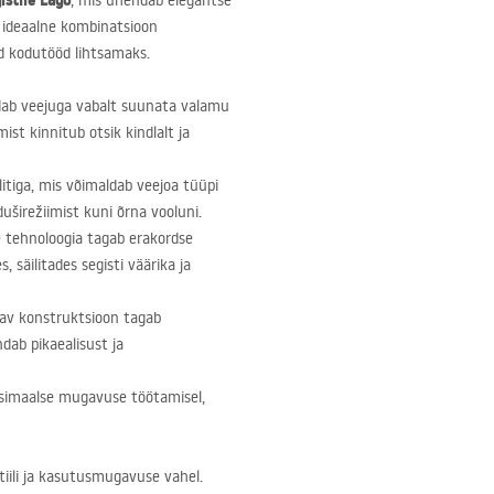
istile Lago
, mis ühendab elegantse
n ideaalne kombinatsioon
ed kodutööd lihtsamaks.
ldab veejuga vabalt suunata valamu
st kinnitub otsik kindlalt ja
itiga, mis võimaldab veejoa tüüpi
širežiimist kuni õrna vooluni.
 tehnoloogia tagab erakordse
säilitades segisti väärika ja
dav konstruktsioon tagab
ndab pikaealisust ja
ksimaalse mugavuse töötamisel,
tiili ja kasutusmugavuse vahel.