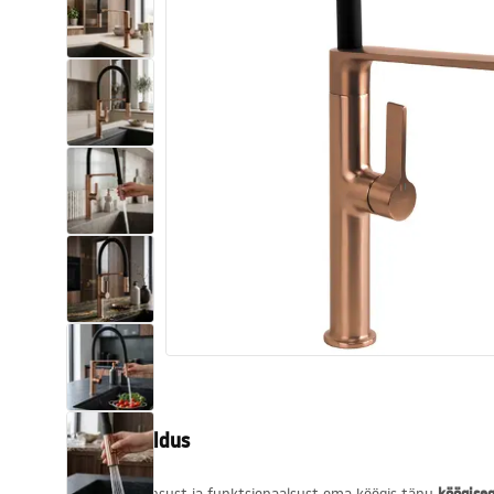
Tualettruumid
Vajub ära
Vannid ja ekraanid
Vannitoa segistid
Vannitoas dušid
Köök
Vannitoa tarvikud
Tootekirjeldus