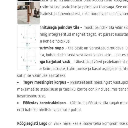
köögiseg
Hinda modernsust ja funktsionaalsust oma köögis tänu
harjatud vase
viimistluse praktilise ja painduva tilaosaga. See o
luksuslikust disainist ja lahendustest, mis muudavad igapäevas
Magnetkinnitusega painduv tila
– must, paindlik tila võima
igasse nurka ning integreeritud magnet tagab, et pärast kasutami
stabiilselt oma kohale hoidikus.
Veejoa muutmise nupp
– tila otsik on varustatud mugava lül
hetkega muuta, kohandades seda vastavalt vajadusele – alates du
PVD
-kattega harjatud vask
– täiustatud värvi pealekandmise
vastupidavuse kriimustuste, tuhmumise ja kasutusjälgede suhtes, 
satiinise välimuse aastateks.
Tugev messingist korpus
– kvaliteetsest messingist vastupi
maksimaalse stabiilsuse ja täieliku korrosioonikindluse, mis tähe
kasutusohutust.
Pööratav konstruktsioon
– täielikult pööratav tila tagab ma
eriti kahekambriliste valamute puhul.
Köögisegisti Lago
on valik neile, kes ei soovi teha kompromisse s