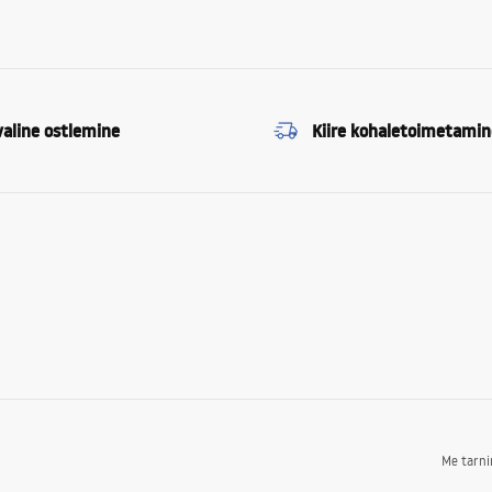
valine ostlemine
Kiire kohaletoimetamin
Me tarn