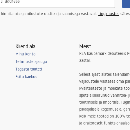
 kinnitamisega nõustute uudiskirja saamisega vastavalt
tingimustes
sätes
Kliendiala
Meist
REA kaubamärk debüteeris Po
Minu konto
aastal.
Tellimuste ajalugu
Tagasta tooted
Sellest ajast alates täiendam
Esita kaebus
vajadustele vastates oma pa
kvaliteetsete ja moekate to
spetsialiseerunud vannitoa- j
tootmisele ja impordile. Tugi
pikaajalisele kogemusele, ga
kõik meie tooted on 100% te
ja erakordselt funktsionaalse