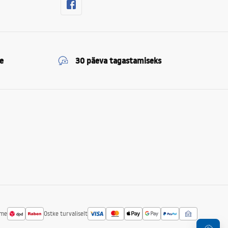
e
30 päeva tagastamiseks
ime
Ostke turvaliselt