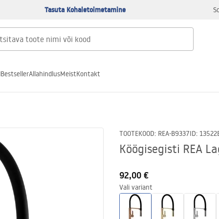
Tasuta Kohaletoimetamine
S
d
Bestseller
Allahindlus
Meist
Kontakt
TOOTEKOOD
:
REA-B9337
ID
:
13522
Köögisegisti REA L
92,00 €
Vali variant