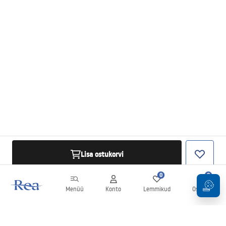
Lisa ostukorvi
0
0
Menüü
Konto
Lemmikud
Ostukorv