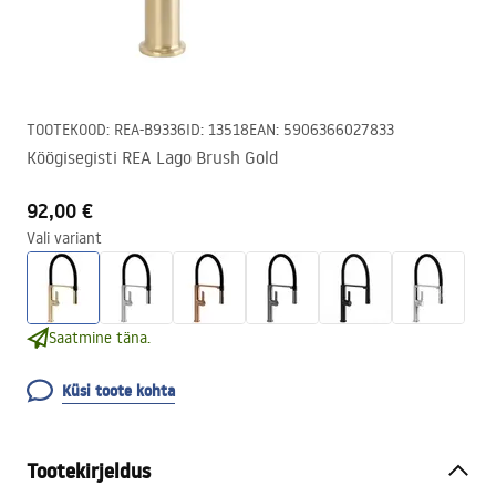
TOOTEKOOD
:
REA-B9336
ID
:
13518
EAN
:
5906366027833
Köögisegisti REA Lago Brush Gold
92,00 €
Vali variant
Saatmine täna.
Küsi toote kohta
Tootekirjeldus