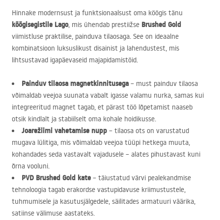
Hinnake modernsust ja funktsionaalsust oma köögis tänu
köögisegistile Lago
Brushed Gold
, mis ühendab prestiižse
viimistluse praktilise, painduva tilaosaga. See on ideaalne
kombinatsioon luksuslikust disainist ja lahendustest, mis
lihtsustavad igapäevaseid majapidamistöid.
Painduv tilaosa magnetkinnitusega
– must painduv tilaosa
võimaldab veejoa suunata vabalt igasse valamu nurka, samas kui
integreeritud magnet tagab, et pärast töö lõpetamist naaseb
otsik kindlalt ja stabiilselt oma kohale hoidikusse.
Joarežiimi vahetamise nupp
– tilaosa ots on varustatud
mugava lülitiga, mis võimaldab veejoa tüüpi hetkega muuta,
kohandades seda vastavalt vajadusele – alates pihustavast kuni
õrna vooluni.
PVD
Brushed Gold kate
– täiustatud värvi pealekandmise
tehnoloogia tagab erakordse vastupidavuse kriimustustele,
tuhmumisele ja kasutusjälgedele, säilitades armatuuri väärika,
satiinse välimuse aastateks.