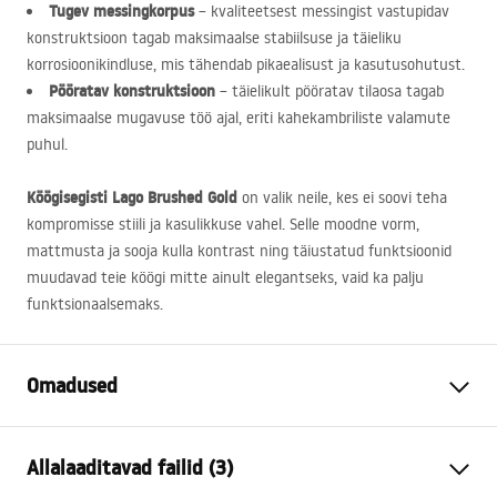
Tugev messingkorpus
– kvaliteetsest messingist vastupidav
konstruktsioon tagab maksimaalse stabiilsuse ja täieliku
korrosioonikindluse, mis tähendab pikaealisust ja kasutusohutust.
Pööratav konstruktsioon
– täielikult pööratav tilaosa tagab
maksimaalse mugavuse töö ajal, eriti kahekambriliste valamute
puhul.
Köögisegisti Lago Brushed Gold
on valik neile, kes ei soovi teha
kompromisse stiili ja kasulikkuse vahel. Selle moodne vorm,
mattmusta ja sooja kulla kontrast ning täiustatud funktsioonid
muudavad teie köögi mitte ainult elegantseks, vaid ka palju
funktsionaalsemaks.
Omadused
Kraani tüüp
köök
Allalaaditavad failid (3)
Paigaldusviis
Pealt paigaldatav