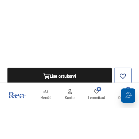
Lisa ostukorvi
0
0
Menüü
Konto
Lemmikud
Ostukorv
Uudiskiri
Olge kursis uudiste ja kampaaniatega!