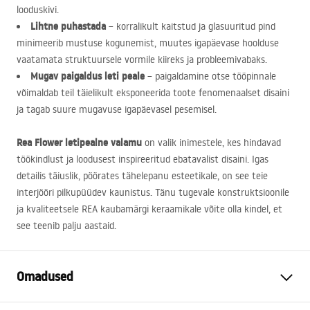
looduskivi.
Lihtne puhastada
– korralikult kaitstud ja glasuuritud pind
minimeerib mustuse kogunemist, muutes igapäevase hoolduse
vaatamata struktuursele vormile kiireks ja probleemivabaks.
Mugav paigaldus leti peale
– paigaldamine otse tööpinnale
võimaldab teil täielikult eksponeerida toote fenomenaalset disaini
ja tagab suure mugavuse igapäevasel pesemisel.
Rea Flower letipealne valamu
on valik inimestele, kes hindavad
töökindlust ja loodusest inspireeritud ebatavalist disaini. Igas
detailis täiuslik, pöörates tähelepanu esteetikale, on see teie
interjööri pilkupüüdev kaunistus. Tänu tugevale konstruktsioonile
ja kvaliteetsele
REA
kaubamärgi keraamikale võite olla kindel, et
see teenib palju aastaid.
Omadused