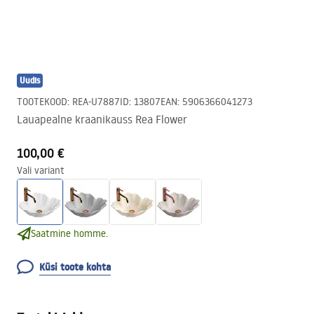
Uudis
TOOTEKOOD
:
REA-U7887
ID
:
13807
EAN
:
5906366041273
Lauapealne kraanikauss Rea Flower
100,00 €
Vali variant
Saatmine homme.
Küsi toote kohta