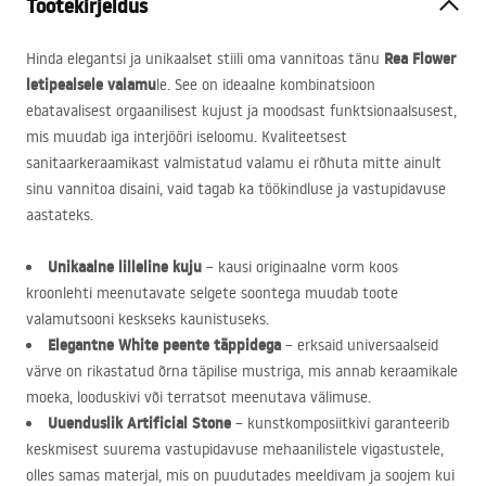
Tootekirjeldus
Rea Flower
Hinda elegantsi ja unikaalset stiili oma vannitoas tänu
letipealsele valamu
le. See on ideaalne kombinatsioon
ebatavalisest orgaanilisest kujust ja moodsast funktsionaalsusest,
mis muudab iga interjööri iseloomu. Kvaliteetsest
sanitaarkeraamikast valmistatud valamu ei rõhuta mitte ainult
sinu vannitoa disaini, vaid tagab ka töökindluse ja vastupidavuse
aastateks.
Unikaalne lilleline kuju
– kausi originaalne vorm koos
kroonlehti meenutavate selgete soontega muudab toote
valamutsooni keskseks kaunistuseks.
Elegantne White peente täppidega
– erksaid universaalseid
värve on rikastatud õrna täpilise mustriga, mis annab keraamikale
moeka, looduskivi või terratsot meenutava välimuse.
Uuenduslik Artificial Stone
– kunstkomposiitkivi garanteerib
keskmisest suurema vastupidavuse mehaanilistele vigastustele,
olles samas materjal, mis on puudutades meeldivam ja soojem kui