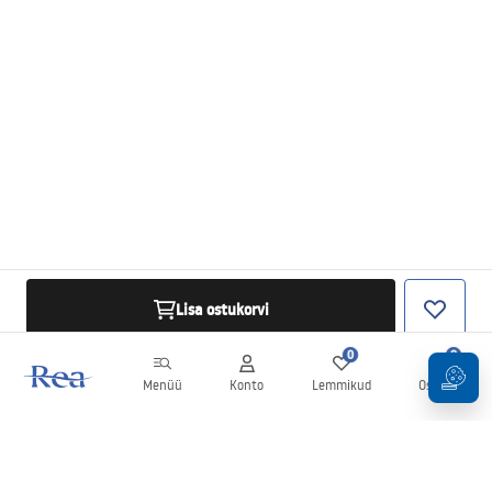
Lisa ostukorvi
0
0
Menüü
Konto
Lemmikud
Ostukorv
Uudiskiri