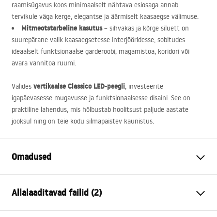
raamisügavus koos minimaalselt nähtava esiosaga annab
tervikule väga kerge, elegantse ja äärmiselt kaasaegse välimuse.
Mitmeotstarbeline kasutus
– sihvakas ja kõrge siluett on
suurepärane valik kaasaegsetesse interjööridesse, sobitudes
ideaalselt funktsionaalse garderoobi, magamistoa, koridori või
avara vannitoa ruumi.
vertikaalse Classico
LED
-peegli
Valides
, investeerite
igapäevasesse mugavusse ja funktsionaalsesse disaini. See on
praktiline lahendus, mis hõlbustab hoolitsust paljude aastate
jooksul ning on teie kodu silmapaistev kaunistus.
Omadused
Kõrgus
1600
mm
Allalaaditavad failid (2)
Laius
500
mm
Sügavus
20
mm