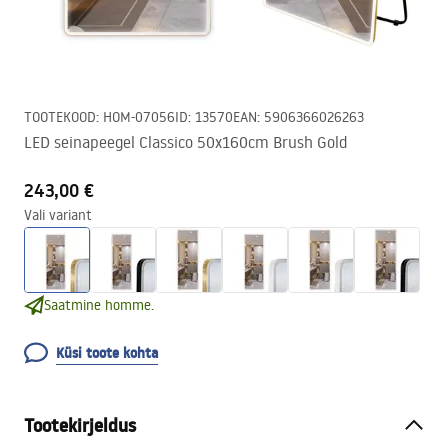
TOOTEKOOD
:
HOM-07056
ID
:
13570
EAN
:
5906366026263
LED seinapeegel Classico 50x160cm Brush Gold
243,00 €
Vali variant
Saatmine homme.
Küsi toote kohta
Tootekirjeldus