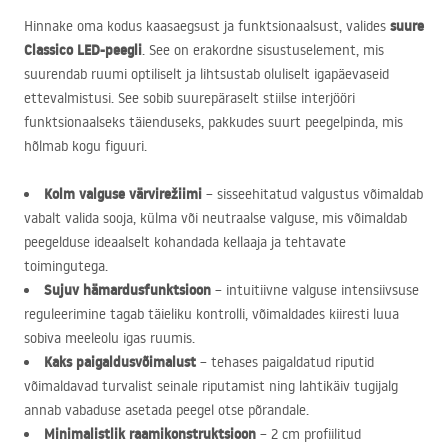
suure
Hinnake oma kodus kaasaegsust ja funktsionaalsust, valides
Classico
LED
-peegli
. See on erakordne sisustuselement, mis
suurendab ruumi optiliselt ja lihtsustab oluliselt igapäevaseid
ettevalmistusi. See sobib suurepäraselt stiilse interjööri
funktsionaalseks täienduseks, pakkudes suurt peegelpinda, mis
hõlmab kogu figuuri.
Kolm valguse värvirežiimi
– sisseehitatud valgustus võimaldab
vabalt valida sooja, külma või neutraalse valguse, mis võimaldab
peegelduse ideaalselt kohandada kellaaja ja tehtavate
toimingutega.
Sujuv hämardusfunktsioon
– intuitiivne valguse intensiivsuse
reguleerimine tagab täieliku kontrolli, võimaldades kiiresti luua
sobiva meeleolu igas ruumis.
Kaks paigaldusvõimalust
– tehases paigaldatud riputid
võimaldavad turvalist seinale riputamist ning lahtikäiv tugijalg
annab vabaduse asetada peegel otse põrandale.
Minimalistlik raamikonstruktsioon
– 2 cm profiilitud