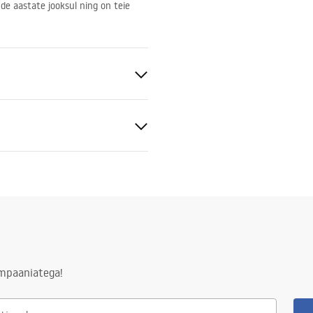
ude aastate jooksul ning on teie
tiitingimused
nty_Terms_and_Conditions_
ors_-_24.pdf
ampaaniatega!