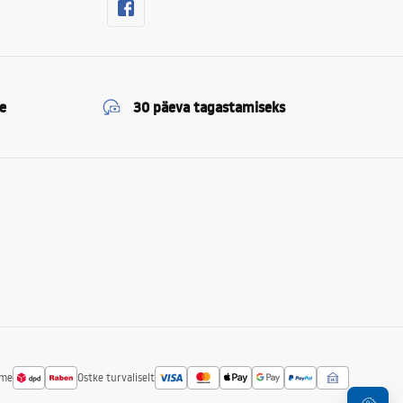
e
30 päeva tagastamiseks
ime
Ostke turvaliselt