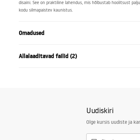
disaini. See on praktiline lahendus, mis hõlbustab hoolitsust palj
kodu silmapaistev kaunistus.
Omadused
Kõrgus
1600
mm
Allalaaditavad failid (2)
Laius
500
mm
Sügavus
20
mm
Garan
LED valgustus
Jah
manual mirror led
Warra
manual mirror led.pdf
Raam
Jah
-_Mirr
Raami värv
Valge
Uudiskiri
Raami materjal
Metall
Kuju
Ristkülik
Olge kursis uudiste ja k
Uduvastane
Ei
Võimsus
12
W