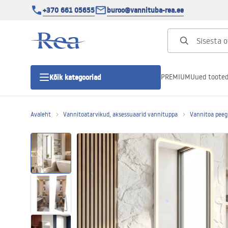
+370 661 05655
buroo@vannituba-rea.ee
PREMIUM
Uued toote
Kõik kategooriad
Avaleht
Vannitoatarvikud, aksessuaarid vannituppa
Vannitoa peeg
Dušikabiinid
Duši uks
Vannitoa dušialused
Lineaarne duši äravool