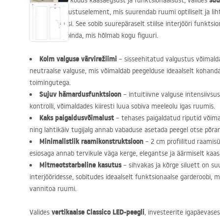
suu
Hinnake oma kodus kaasaegsust ja funktsionaalsust, valides
erakordne sisustuselement, mis suurendab ruumi optiliselt ja liht
ettevalmistusi. See sobib suurepäraselt stiilse interjööri funkts
suurt peegelpinda, mis hõlmab kogu figuuri.
Kolm valguse värvirežiimi
– sisseehitatud valgustus võimalda
neutraalse valguse, mis võimaldab peegelduse ideaalselt kohanda
toimingutega.
Sujuv hämardusfunktsioon
– intuitiivne valguse intensiivsu
kontrolli, võimaldades kiiresti luua sobiva meeleolu igas ruumis.
Kaks paigaldusvõimalust
– tehases paigaldatud riputid võima
ning lahtikäiv tugijalg annab vabaduse asetada peegel otse põran
Minimalistlik raamikonstruktsioon
– 2 cm profiilitud raami
esiosaga annab tervikule väga kerge, elegantse ja äärmiselt kaa
Mitmeotstarbeline kasutus
– sihvakas ja kõrge siluett on s
interjööridesse, sobitudes ideaalselt funktsionaalse garderoobi, 
vannitoa ruumi.
vertikaalse Classico
LED
-peegli
Valides
, investeerite igapäevas