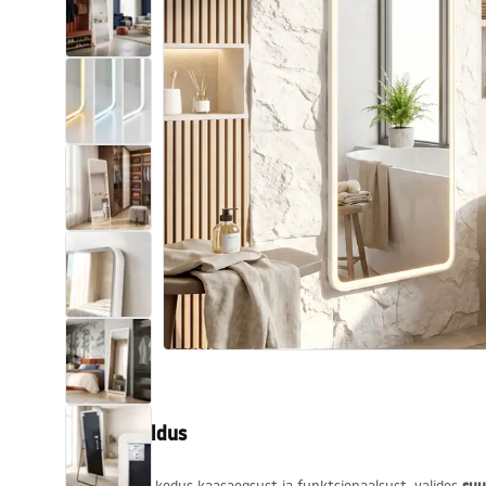
Tualettruumid
Vajub ära
Vannid ja ekraanid
Vannitoa segistid
Vannitoas dušid
Köök
Vannitoa tarvikud
Tootekirjeldus