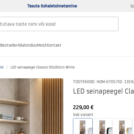
Tasuta Kohaletoimetamine
S
d
Bestseller
Allahindlus
Meist
Kontakt
lid
LED seinapeegel Classico 50x160cm White
TOOTEKOOD
:
HOM-07057
ID
:
1359
LED seinapeegel Cl
229,00 €
Vali variant