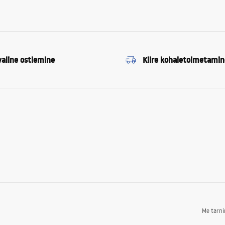
valine ostlemine
Kiire kohaletoimetamin
Me tarn