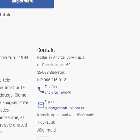
Registreeru
tatule.
Kontakt
ola turul 1993.
Podlasiak Andrzej Cylwik sp. k.
ul. Przędzalniana 60
15-688 Białystok
e teie
NIP 966-216-01-21
Telefon
kkumist uute,
+370 661 05655
odetega. Oleme
E-post
a köögisegistite
buroo@vannituba-rea.ee
nedes
Klienditugi on saadaval tööpäevadel:
ranteerime, et
7:00–15:30
rvisele ohutud
Jälgi meid
d.