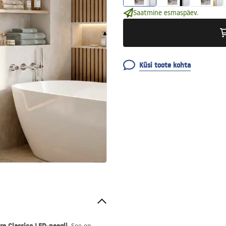
Saatmine esmaspäev.
Küsi toote kohta