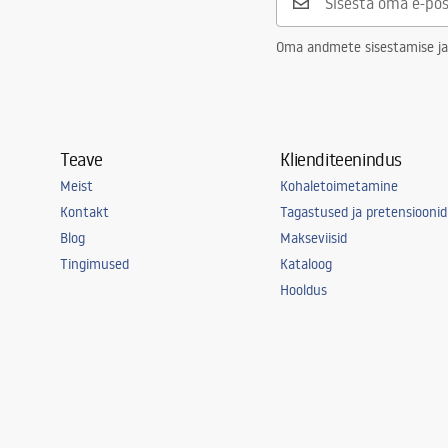
Garantii
24 kuud
Oma andmete sisestamise ja
Teave
Klienditeenindus
Meist
Kohaletoimetamine
Kontakt
Tagastused ja pretensioonid
Blog
Makseviisid
Tingimused
Kataloog
Hooldus