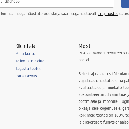
 kinnitamisega nõustute uudiskirja saamisega vastavalt
tingimustes
sätes
Kliendiala
Meist
REA kaubamärk debüteeris Po
Minu konto
aastal.
Tellimuste ajalugu
Tagasta tooted
Sellest ajast alates täiendam
Esita kaebus
vajadustele vastates oma pa
kvaliteetsete ja moekate to
spetsialiseerunud vannitoa- j
tootmisele ja impordile. Tugi
pikaajalisele kogemusele, ga
kõik meie tooted on 100% te
ja erakordselt funktsionaalse