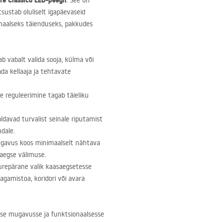
re Classico
LED
-peegli
. See on
sustab oluliselt igapäevaseid
ionaalseks täienduseks, pakkudes
b vabalt valida sooja, külma või
da kellaaja ja tehtavate
se reguleerimine tagab täieliku
ldavad turvalist seinale riputamist
dale.
sügavus koos minimaalselt nähtava
saegse välimuse.
uurepärane valik kaasaegsetesse
magamistoa, koridori või avara
esse mugavusse ja funktsionaalsesse