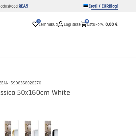
REA5
Eesti / EUR
Blogi
ooduskood:
0
0
0,00 €
Lemmikud
Logi sisse
Ostukorv
:
2
EAN
:
5906366026270
assico 50x160cm White