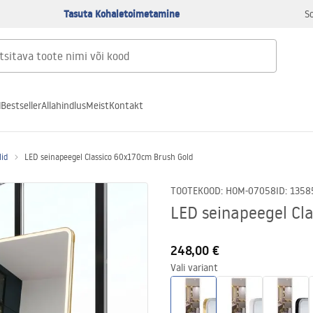
Tasuta Kohaletoimetamine
S
d
Bestseller
Allahindlus
Meist
Kontakt
lid
LED seinapeegel Classico 60x170cm Brush Gold
TOOTEKOOD
:
HOM-07058
ID
:
1358
LED seinapeegel Cl
248,00 €
Vali variant