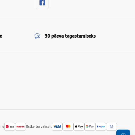
e
30 päeva tagastamiseks
ime
Ostke turvaliselt