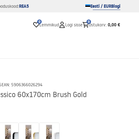
REA5
Eesti / EUR
Blogi
ooduskood:
0
0
0,00 €
Lemmikud
Logi sisse
Ostukorv
:
5
EAN
:
5906366026294
assico 60x170cm Brush Gold