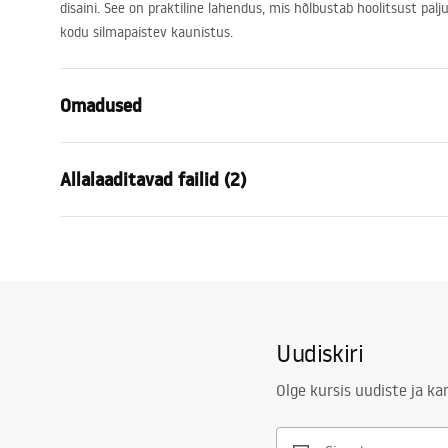
disaini. See on praktiline lahendus, mis hõlbustab hoolitsust palj
kodu silmapaistev kaunistus.
Omadused
Kõrgus
1700
mm
Allalaaditavad failid (2)
Laius
600
mm
Sügavus
20
mm
Garan
LED valgustus
Jah
manual mirror led
Warra
manual mirror led.pdf
Raam
Jah
-_Mirr
Raami värv
Harjatud ku
Uudiskiri
Raami materjal
Metall
Kuju
Ristkülik
Olge kursis uudiste ja k
Uduvastane
Ei
Võimsus
12
W