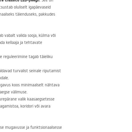
re Classico
LED
-peegli
. See on
sustab oluliselt igapäevaseid
ionaalseks täienduseks, pakkudes
b vabalt valida sooja, külma või
da kellaaja ja tehtavate
se reguleerimine tagab täieliku
ldavad turvalist seinale riputamist
dale.
sügavus koos minimaalselt nähtava
saegse välimuse.
uurepärane valik kaasaegsetesse
magamistoa, koridori või avara
esse mugavusse ja funktsionaalsesse