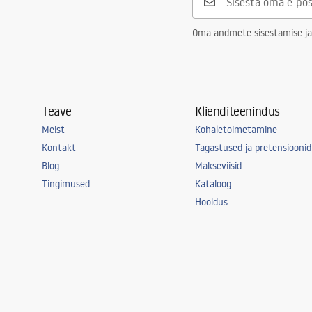
Garantii
24 kuud
Oma andmete sisestamise ja
Teave
Klienditeenindus
Meist
Kohaletoimetamine
Kontakt
Tagastused ja pretensioonid
Blog
Makseviisid
Tingimused
Kataloog
Hooldus