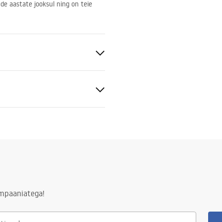
ude aastate jooksul ning on teie
tiitingimused
nty_Terms_and_Conditions_
ors_-_24.pdf
ld
ampaaniatega!