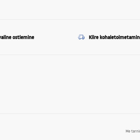
valine ostlemine
Kiire kohaletoimetamin
Me tarn