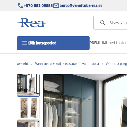
+370 661 05655
buroo@vannituba-rea.ee
PREMIUM
Uued toote
Kõik kategooriad
Avaleht
Vannitoatarvikud, aksessuaarid vannituppa
Vannitoa peeg
Dušikabiinid
Duši uks
Vannitoa dušialused
Lineaarne duši äravool