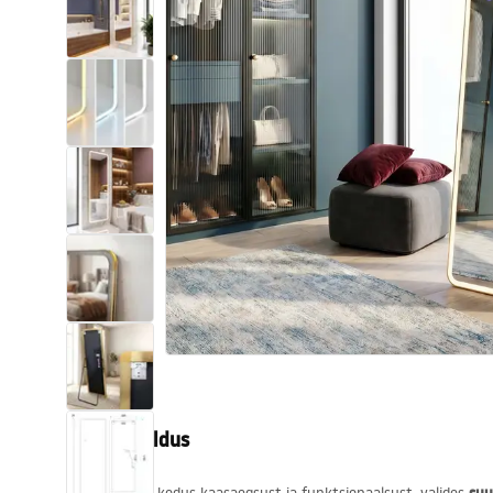
Tualettruumid
Vajub ära
Vannid ja ekraanid
Vannitoa segistid
Vannitoas dušid
Köök
Vannitoa tarvikud
Tootekirjeldus