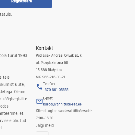
Registreeru
tatule.
Kontakt
ola turul 1993.
Podlasiak Andrzej Cylwik sp. k.
ul. Przędzalniana 60
15-688 Białystok
e teie
NIP 966-216-01-21
Telefon
kkumist uute,
+370 661 05655
odetega. Oleme
E-post
a köögisegistite
buroo@vannituba-rea.ee
nedes
Klienditugi on saadaval tööpäevadel:
ranteerime, et
7:00–15:30
rvisele ohutud
Jälgi meid
d.