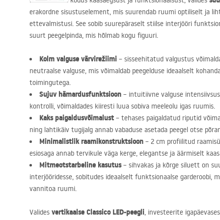
suu
Hinnake oma kodus kaasaegsust ja funktsionaalsust, valides
erakordne sisustuselement, mis suurendab ruumi optiliselt ja liht
ettevalmistusi. See sobib suurepäraselt stiilse interjööri funkts
suurt peegelpinda, mis hõlmab kogu figuuri.
Kolm valguse värvirežiimi
– sisseehitatud valgustus võimalda
neutraalse valguse, mis võimaldab peegelduse ideaalselt kohanda
toimingutega.
Sujuv hämardusfunktsioon
– intuitiivne valguse intensiivsu
kontrolli, võimaldades kiiresti luua sobiva meeleolu igas ruumis.
Kaks paigaldusvõimalust
– tehases paigaldatud riputid võima
ning lahtikäiv tugijalg annab vabaduse asetada peegel otse põran
Minimalistlik raamikonstruktsioon
– 2 cm profiilitud raami
esiosaga annab tervikule väga kerge, elegantse ja äärmiselt kaa
Mitmeotstarbeline kasutus
– sihvakas ja kõrge siluett on s
interjööridesse, sobitudes ideaalselt funktsionaalse garderoobi, 
vannitoa ruumi.
vertikaalse Classico
LED
-peegli
Valides
, investeerite igapäevas