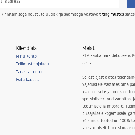
 kinnitamisega nõustute uudiskirja saamisega vastavalt
tingimustes
sätes
Kliendiala
Meist
REA kaubamärk debüteeris Po
Minu konto
aastal.
Tellimuste ajalugu
Tagasta tooted
Sellest ajast alates täiendam
Esita kaebus
vajadustele vastates oma pa
kvaliteetsete ja moekate to
spetsialiseerunud vannitoa- j
tootmisele ja impordile. Tugi
pikaajalisele kogemusele, ga
kõik meie tooted on 100% te
ja erakordselt funktsionaalse