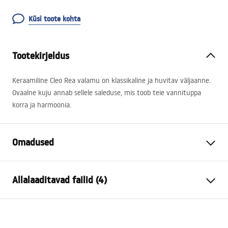
Küsi toote kohta
Tootekirjeldus
Keraamiline Cleo Rea valamu on klassikaline ja huvitav väljaanne.
Ovaalne kuju annab sellele saleduse, mis toob teie vannituppa
korra ja harmoonia.
Omadused
Paigaldusviis
Tööpinnale
Allalaaditavad failid (4)
Materjal
Sanitaartehniline keraamika
Värv
Must, Vask
Kokkupaneku juhised
Lõpeta
Matt, Harjatud
Basin.pdf