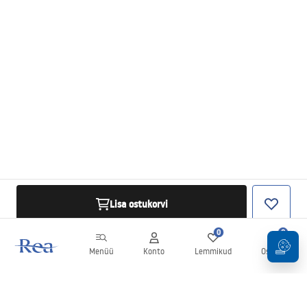
Lisa ostukorvi
0
0
Menüü
Konto
Lemmikud
Ostukorv
Uudiskiri