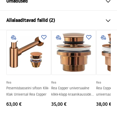
Omadused
Paigaldusviis
Tööpinnale
Allalaaditavad failid (2)
Materjal
Sanitaartehniline keraamika
Värv
Beež
Kokkupaneku juhised
Lõpeta
Matt
Basin.pdf
Pikkus
605
mm
Laius
410
mm
Garantiitingimused
Kõrgus
140
mm
Warranty_Terms_and_Conditions_Basins_-_5.pdf
Sügavus
120
mm
Kuju
Ovaalne
Rea
Rea
Rea
Pesemisbasseini sifoon Klik-
Rea Copper universaalne
Rea Copper B
Kraani auk
Ei
Klak Universal Rea Copper
klikk-klapp kraanikausside
universaalne 
Ülevooluava
Ei
stopper
kraanikaus si
63,00 €
35,00 €
38,00 €