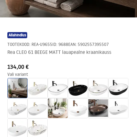
Allahindlus
TOOTEKOOD
:
REA-U9655
ID
:
9688
EAN
:
5902557395507
Rea CLEO 61 BEEGE MATT lauapealne kraanikauss
134,00 €
Vali variant