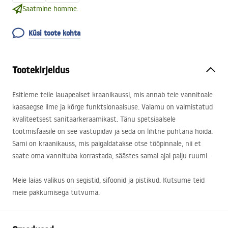
Saatmine homme.
Küsi toote kohta
Tootekirjeldus
Esitleme teile lauapealset kraanikaussi, mis annab teie vannitoale
kaasaegse ilme ja kõrge funktsionaalsuse. Valamu on valmistatud
kvaliteetsest sanitaarkeraamikast. Tänu spetsiaalsele
tootmisfaasile on see vastupidav ja seda on lihtne puhtana hoida.
Sami on kraanikauss, mis paigaldatakse otse tööpinnale, nii et
saate oma vannituba korrastada, säästes samal ajal palju ruumi.
Meie laias valikus on segistid, sifoonid ja pistikud. Kutsume teid
meie pakkumisega tutvuma.