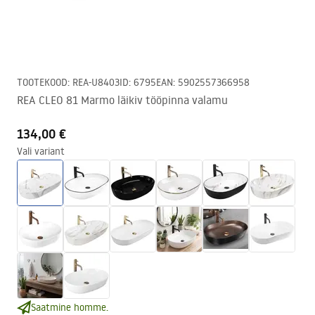
TOOTEKOOD
:
REA-U8403
ID
:
6795
EAN
:
5902557366958
REA CLEO 81 Marmo läikiv tööpinna valamu
134,00 €
Vali variant
Saatmine homme.