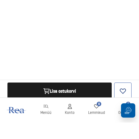
Lisa ostukorvi
0
0
Menüü
Konto
Lemmikud
Ostukorv
Uudiskiri