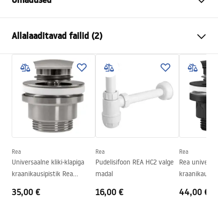
Paigaldusviis
Tööpinnale
Allalaaditavad failid (2)
Materjal
Sanitaartehniline keraamika
Värv
Kivikujundus
Kokkupaneku juhised
Lõpeta
Läikiv
Basin.pdf
Pikkus
810
mm
Laius
410
mm
Garantiitingimused
Kõrgus
135
mm
Warranty_Terms_and_Conditions_Basins_-_5.pdf
Sügavus
110
mm
Kuju
Ovaalne
Rea
Rea
Rea
Universaalne kliki-klapiga
Pudelisifoon REA HC2 valge
Rea universaa
Kraani auk
Ei
kraanikausipistik Rea
madal
kraanikausip
Ülevooluava
Ei
Harjatud Nickel INOX
METALLIK
35,00 €
16,00 €
44,00 €