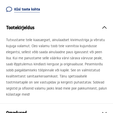
Küsi toote kohta
Tootekirjeldus
Tutvustame teile kaasaegset, ainulaadset kivimustriga ja võrratu
kujuga valamut. Cleo valamu toob teie vannitoa kujundusse
elegantsi, sellest võib saada ainulaadne paus igavusest või peen
lisa. Kui me panustame selle väärika värvi särava värvuse peale,
saab lõpptulemus kindlasti kerguse ja originaalsuse. Pesemisnõu
sobib paigaldamiseks tööpinnale või kapile. See on valmistatud
kvaliteetsest sanitaarkeraamikast. Tänu spetsiaalsele
tootmisetapile on see vastupidav ja kergesti puhastatav. Sobivad
segistid ja sifoonid valamu jaoks leiad meie poe pakkumisest, palun
külastage meid!
Omadused