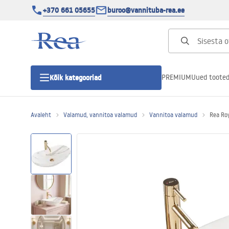
+370 661 05655
buroo@vannituba-rea.ee
PREMIUM
Uued toote
Kõik kategooriad
Avaleht
Valamud, vannitoa valamud
Vannitoa valamud
Rea Ro
Dušikabiinid
Duši uks
Vannitoa dušialused
Lineaarne duši äravool