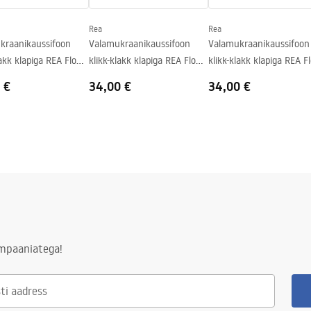
Rea
Rea
kraanikaussifoon
Valamukraanikaussifoon
Valamukraanikaussifoon
lakk klapiga REA Flow
klikk-klakk klapiga REA Flow
klikk-klakk klapiga REA F
Brush Nickel
Titan
 €
34,00 €
34,00 €
ampaaniatega!