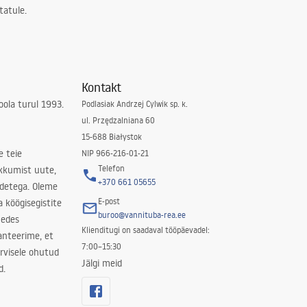
tatule.
Kontakt
ola turul 1993.
Podlasiak Andrzej Cylwik sp. k.
ul. Przędzalniana 60
15-688 Białystok
e teie
NIP 966-216-01-21
Telefon
kkumist uute,
+370 661 05655
odetega. Oleme
E-post
a köögisegistite
buroo@vannituba-rea.ee
nedes
Klienditugi on saadaval tööpäevadel:
ranteerime, et
7:00–15:30
rvisele ohutud
Jälgi meid
d.