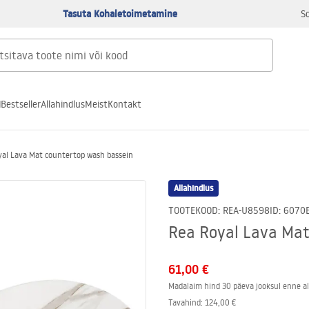
Tasuta Kohaletoimetamine
S
d
Bestseller
Allahindlus
Meist
Kontakt
yal Lava Mat countertop wash bassein
Allahindlus
TOOTEKOOD
:
REA-U8598
ID
:
6070
Rea Royal Lava Mat
61,00 €
Madalaim hind 30 päeva jooksul enne al
Tavahind
:
124,00 €