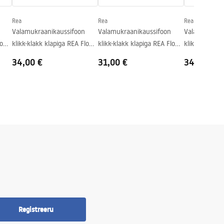
Rea
Rea
Rea
Valamukraanikaussifoon
Valamukraanikaussifoon
Valamukraani
low
klikk-klakk klapiga REA Flow
klikk-klakk klapiga REA Flow
klikk-klakk k
Brush Copper
White
Chrome
34,00 €
31,00 €
34,00 €
Registreeru