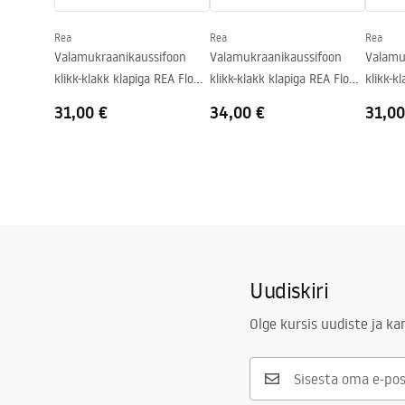
Kraani auk
Ei
Rea
Rea
Rea
Ülevooluava
Ei
Valamukraanikaussifoon
Valamukraanikaussifoon
Valamu
klikk-klakk klapiga REA Flow
klikk-klakk klapiga REA Flow
klikk-k
Gold
Brush Gold
Black
31,00 €
34,00 €
31,00
Uudiskiri
Olge kursis uudiste ja k