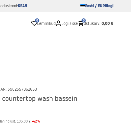
REA5
Eesti / EUR
Blogi
ooduskood:
0
0
0,00 €
Lemmikud
Logi sisse
Ostukorv
:
EAN
:
5902557362653
 countertop wash bassein
-
42
%
lahindlust:
106,00 €