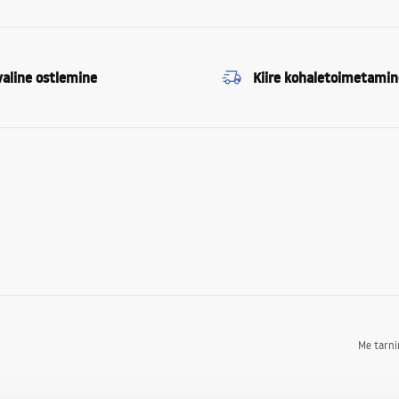
valine ostlemine
Kiire kohaletoimetamin
Me tarn