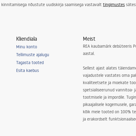
 kinnitamisega nõustute uudiskirja saamisega vastavalt
tingimustes
sätes
Kliendiala
Meist
REA kaubamärk debüteeris Po
Minu konto
aastal.
Tellimuste ajalugu
Tagasta tooted
Sellest ajast alates täiendam
Esita kaebus
vajadustele vastates oma pa
kvaliteetsete ja moekate to
spetsialiseerunud vannitoa- j
tootmisele ja impordile. Tugi
pikaajalisele kogemusele, ga
kõik meie tooted on 100% te
ja erakordselt funktsionaalse