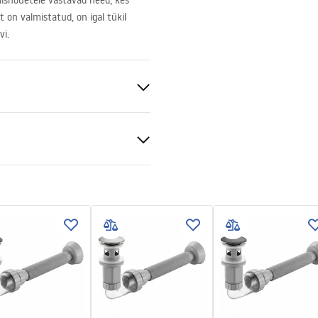
misnõuetele vastavad need, kes
 on valmistatud, on igal tükil
vi.
niline keraamika
s
tiitingimused
nty_Terms_and_Conditions_
_-_5.pdf