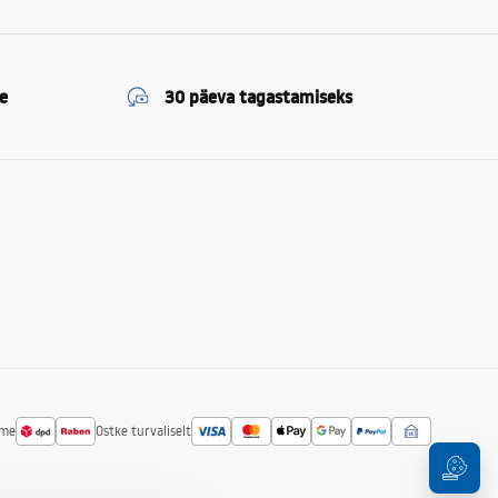
e
30 päeva tagastamiseks
ime
Ostke turvaliselt