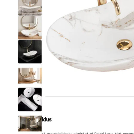
Tualettruumid
Vajub ära
Vannid ja ekraanid
Vannitoa segistid
Vannitoas dušid
Köök
Vannitoa tarvikud
Tootekirjeldus