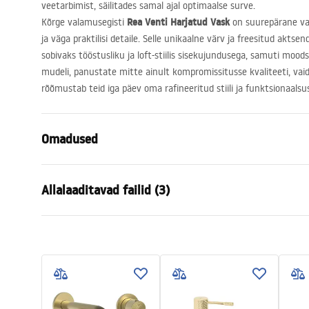
veetarbimist, säilitades samal ajal optimaalse surve.
Rea Venti Harjatud Vask
Kõrge valamusegisti
on suurepärane val
ja väga praktilisi detaile. Selle unikaalne värv ja freesitud akts
sobivaks tööstusliku ja loft-stiilis sisekujundusega, samuti moodsa
mudeli, panustate mitte ainult kompromissitusse kvaliteeti, vaid
rõõmustab teid iga päev oma rafineeritud stiili ja funktsionaalsu
Omadused
Kraani tüüp
pesemisbas
Allalaaditavad failid (3)
Paigaldusviis
Pealt paiga
Värv
Harjatud va
Garantiitingimused
Vooliku tüüp
Fikseeritud
Paiga
Warranty_Terms_and_Conditions_
faucet
Materjal
Messing
Faucets_-_5.pdf
Väljalaskeava ulatus
160
mm
Kõrgus
295
mm