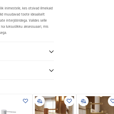
ik inimestele, kes otsivad ilmekaid
endid muudavad toote ideaalselt
te interjööridega. Valides selle
 ka luksuslikku aksessuaari, mis
sega.
sein
ldatav
sk
ldusjuhend
.pdf