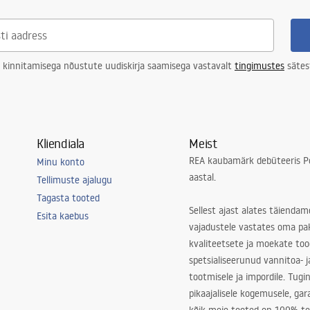
 kinnitamisega nõustute uudiskirja saamisega vastavalt
tingimustes
sätes
Kliendiala
Meist
REA kaubamärk debüteeris Po
Minu konto
aastal.
Tellimuste ajalugu
Tagasta tooted
Sellest ajast alates täiendam
Esita kaebus
vajadustele vastates oma pa
kvaliteetsete ja moekate to
spetsialiseerunud vannitoa- j
tootmisele ja impordile. Tugi
pikaajalisele kogemusele, ga