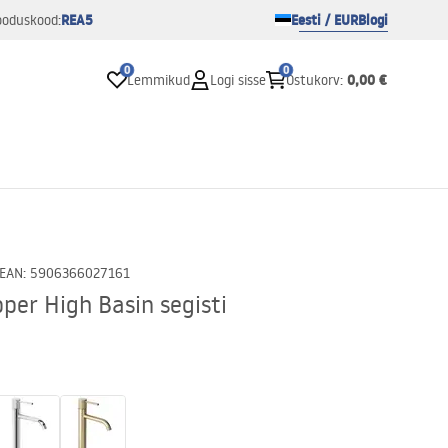
REA5
Eesti / EUR
Blogi
ooduskood:
0
0
0,00 €
Lemmikud
Logi sisse
Ostukorv
:
EAN
:
5906366027161
per High Basin segisti