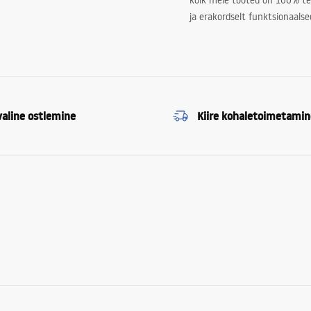
kõik meie tooted on 100% te
ja erakordselt funktsionaalse
valine ostlemine
Kiire kohaletoimetamin