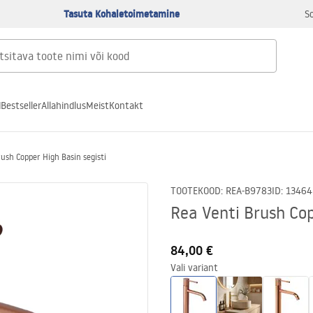
Tasuta Kohaletoimetamine
S
d
Bestseller
Allahindlus
Meist
Kontakt
ush Copper High Basin segisti
TOOTEKOOD
:
REA-B9783
ID
:
13464
Rea Venti Brush Cop
84,00 €
Vali variant