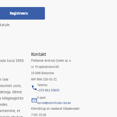
Registreeru
tatule.
Kontakt
ola turul 1993.
Podlasiak Andrzej Cylwik sp. k.
ul. Przędzalniana 60
15-688 Białystok
e teie
NIP 966-216-01-21
Telefon
kkumist uute,
+370 661 05655
odetega. Oleme
E-post
a köögisegistite
buroo@vannituba-rea.ee
nedes
Klienditugi on saadaval tööpäevadel:
ranteerime, et
7:00–15:30