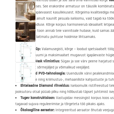
Rea
Avastage rafineeritud disain ja soe sära oma vannitoas kõrge
vase
viimistluses. See erakordne armatuur on täiuslik kombinat
disainist ja igapäevasest kasulikkusest. Kõrgeima kvaliteediga me
rõhuta mitte ainult kaunilt pesuala iseloomu, vaid tagab ka töö
korrosioonikindluse. Kõrge korpus harmoneerub ideaalselt letipe
harjatud vase toon annab teie vannitoale hubase, kuid samas äär
pind muudab laitmatu puhtuse hoidmise lihtsamaks.
Segisti tüüp:
Valamusegisti, kõrge – loodud spetsiaalselt töö
optimaalset ruumi ja maksimaalset mugavust igapäevaste hügiee
Harjatud Vask viimistlus:
Sügav ja soe värv peene harjatud 
suurepäraselt sõrmejäljed ja võimalikud veejäljed.
Täiustatud
PVD
-tehnoloogia:
Uuenduslik värvi pealekandmis
vastupidavuse ning kriimustus-, mehaaniliste kahjustuste ja tu
Ehtelaadne Diamond rihveldus:
Iseloomulik ristifreesitud te
jooksutoru otsal püüab pilku ning hõlbustab täpset juhtimist is
Tugev konstruktsioon:
Vastupidav messingist korpus koos usa
tagavad sujuva reguleerimise ja tõrgeteta töö pikaks ajaks.
Ökoloogiline aeraator:
Integreeritud aeraator õhutab veejug