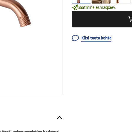
Saatmine esmaspäev.
Küsi toote kohta