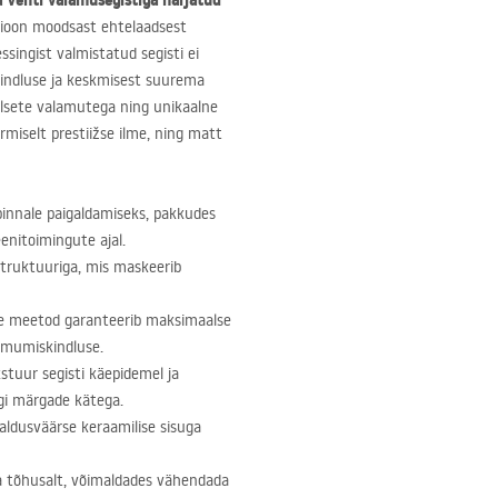
 Venti valamusegistiga
harjatud
sioon moodsast ehtelaadsest
ssingist valmistatud segisti ei
kindluse ja keskmisest suurema
alsete valamutega ning unikaalne
miselt prestiižse ilme, ning matt
pinnale paigaldamiseks, pakkudes
nitoimingute ajal.
struktuuriga, mis maskeerib
e meetod garanteerib maksimaalse
hmumiskindluse.
kstuur segisti käepidemel ja
egi märgade kätega.
ldusväärse keraamilise sisuga
a tõhusalt, võimaldades vähendada