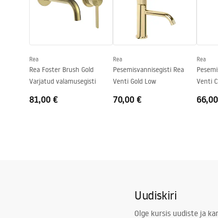
Turvalisuse teave
Kattetehnoloogia
PVD
Safety_Information_Faucets.pdf
Ühenduse läbimõõt
3/8 tolli
Garantii
5 aastat
Rea
Rea
Rea
Rea Foster Brush Gold
Pesemisvannisegisti Rea
Pesemi
Varjatud valamusegisti
Venti Gold Low
Venti 
81,00 €
70,00 €
66,00
Uudiskiri
Olge kursis uudiste ja k