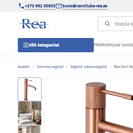
+370 661 05655
buroo@vannituba-rea.ee
PREMIUM
Uued toote
Kõik kategooriad
Avaleht
Vannitoa segistid
Segistid, valamusegistid
Rea Venti Br
Dušikabiinid
Duši uks
Vannitoa dušialused
Lineaarne duši äravool