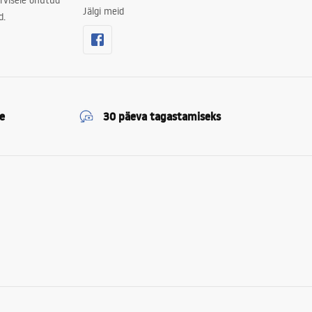
rvisele ohutud
Jälgi meid
d.
e
30 päeva tagastamiseks