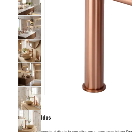
Tualettruumid
Vajub ära
Vannid ja ekraanid
Vannitoa segistid
Vannitoas dušid
Köök
Vannitoa tarvikud
Tootekirjeldus