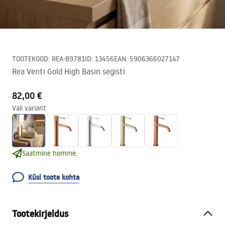
TOOTEKOOD
:
REA-B9781
ID
:
13456
EAN
:
5906366027147
Rea Venti Gold High Basin segisti
82,00 €
Vali variant
Saatmine homme.
Küsi toote kohta
Tootekirjeldus