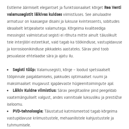
Rea Venti
Esitleme äärmiselt elegantset ja funktsionaalset kõrget
valamusegistit
läikivas kuldses
viimistluses. See ainulaadne
armatuur on kaasaegse disaini ja luksuse kvintessents, sobitudes
ideaalselt letipealsete valamutega. Kõrgeima kvaliteediga
messingist valmistatud segisti ei rõhuta mitte ainult täiuslikult
teie interjööri esteetikat, vaid tagab ka töökindluse, vastupidavuse
ja korrosioonikindluse pikkadeks aastateks. Särav pind toob
pesualasse ehtelaadse sära ja ajatu ilu.
Segisti tüüp:
Valamusegisti, kõrge – loodud spetsiaalselt
tööpinnale paigaldamiseks, pakkudes optimaalset ruumi ja
maksimaalset mugavust igapäevaste hügieenitoimingute ajal.
Läikiv Kuldne viimistlus:
Särav peeglitaoline pind peegeldab
vaatemänguliselt valgust, andes vannitoale luksusliku ja prestiižse
iseloomu.
PVD
-tehnoloogia:
Täiustatud katmismeetod tagab kõrgeima
vastupidavuse kriimustustele, mehaanilistele kahjustustele ja
tuhmumisele.