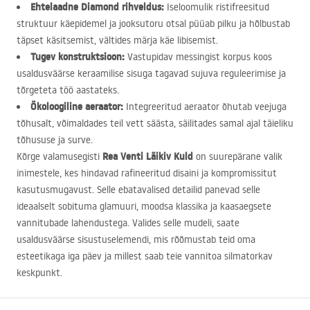
Ehtelaadne Diamond rihveldus:
Iseloomulik ristifreesitud
struktuur käepidemel ja jooksutoru otsal püüab pilku ja hõlbustab
täpset käsitsemist, vältides märja käe libisemist.
Tugev konstruktsioon:
Vastupidav messingist korpus koos
usaldusväärse keraamilise sisuga tagavad sujuva reguleerimise ja
tõrgeteta töö aastateks.
Ökoloogiline aeraator:
Integreeritud aeraator õhutab veejuga
tõhusalt, võimaldades teil vett säästa, säilitades samal ajal täieliku
tõhususe ja surve.
Rea Venti Läikiv Kuld
Kõrge valamusegisti
on suurepärane valik
inimestele, kes hindavad rafineeritud disaini ja kompromissitut
kasutusmugavust. Selle ebatavalised detailid panevad selle
ideaalselt sobituma glamuuri, moodsa klassika ja kaasaegsete
vannitubade lahendustega. Valides selle mudeli, saate
usaldusväärse sisustuselemendi, mis rõõmustab teid oma
esteetikaga iga päev ja millest saab teie vannitoa silmatorkav
keskpunkt.