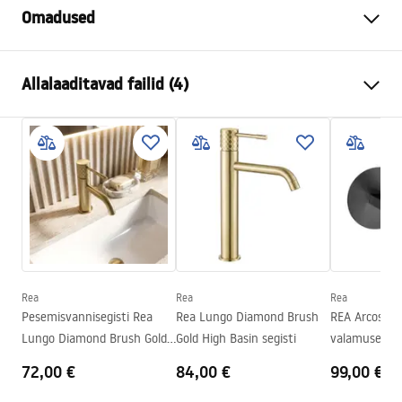
Omadused
Kraani tüüp
pesemisbassein
Allalaaditavad failid (4)
Paigaldusviis
Pealt paigaldatav
Värv
Kuld
Garantiitingimused
Vooliku tüüp
Fikseeritud
Warranty_Terms_and_Conditions_Faucets_-_5.pdf
Materjal
Messing
Väljalaskeava ulatus
160
mm
Paigaldusjuhend
Kõrgus
295
mm
faucet.pdf
Kattetehnoloogia
PVD
Ühenduse läbimõõt
3/8 tolli
Rea
Rea
Rea
Turvalisuse teave
Pesemisvannisegisti Rea
Rea Lungo Diamond Brush
REA Arcos Ti
Garantii
5 aastat
Safety_Information_Faucets.pdf
Lungo Diamond Brush Gold
Gold High Basin segisti
valamusegist
Low
72,00 €
84,00 €
99,00 €
Pielęgnacja