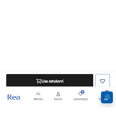
Lisa ostukorvi
0
0
Menüü
Konto
Lemmikud
Ostukorv