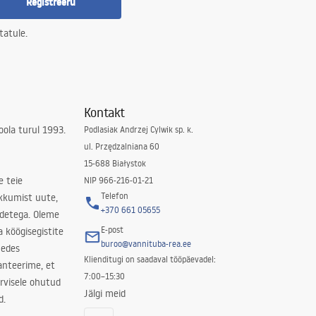
Registreeru
tatule.
Kontakt
ola turul 1993.
Podlasiak Andrzej Cylwik sp. k.
ul. Przędzalniana 60
15-688 Białystok
e teie
NIP 966-216-01-21
Telefon
kkumist uute,
+370 661 05655
odetega. Oleme
E-post
a köögisegistite
buroo@vannituba-rea.ee
nedes
Klienditugi on saadaval tööpäevadel:
ranteerime, et
7:00–15:30
rvisele ohutud
Jälgi meid
d.