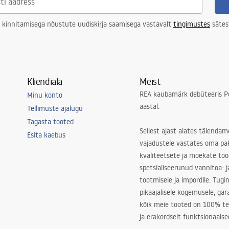
 kinnitamisega nõustute uudiskirja saamisega vastavalt
tingimustes
sätes
Kliendiala
Meist
REA kaubamärk debüteeris Po
Minu konto
aastal.
Tellimuste ajalugu
Tagasta tooted
Sellest ajast alates täiendam
Esita kaebus
vajadustele vastates oma pa
kvaliteetsete ja moekate to
spetsialiseerunud vannitoa- j
tootmisele ja impordile. Tugi
pikaajalisele kogemusele, ga
kõik meie tooted on 100% te
ja erakordselt funktsionaalse