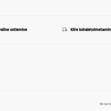
valine ostlemine
Kiire kohaletoimetamin
Me tarn