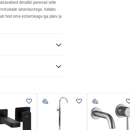
atavalised detailid panevad selle
annitubade lahendustega. Valides
ab teid oma esteetikaga iga päev ja
sein
ldatav
ldusjuhend
.pdf
ing