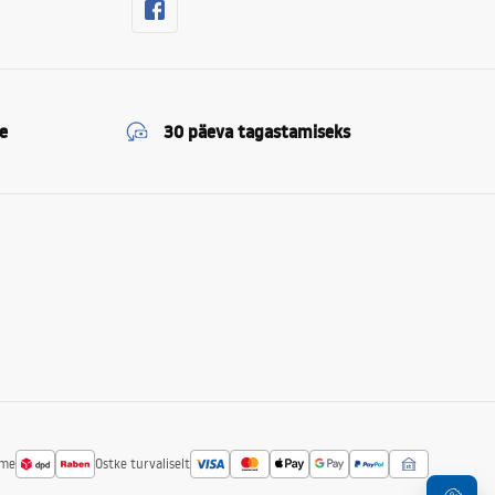
e
30 päeva tagastamiseks
ime
Ostke turvaliselt