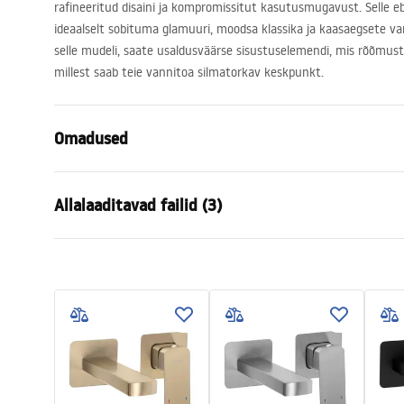
rafineeritud disaini ja kompromissitut kasutusmugavust. Selle eb
ideaalselt sobituma glamuuri, moodsa klassika ja kaasaegsete v
selle mudeli, saate usaldusväärse sisustuselemendi, mis rõõmust
millest saab teie vannitoa silmatorkav keskpunkt.
Omadused
Kraani tüüp
pesemisbas
Allalaaditavad failid (3)
Paigaldusviis
Pealt paiga
Värv
Chrome
Garantiitingimused
Vooliku tüüp
Fikseeritud
Paiga
Warranty_Terms_and_Conditions_
faucet
Materjal
Messing
Faucets_-_5.pdf
Väljalaskeava ulatus
160
mm
Kõrgus
295
mm
Turvalisuse teave
Kattetehnoloogia
Chrome plat
Safety_Information_Faucets.pdf