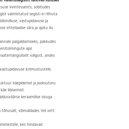
ti valamusegistit
läikivas kuldses
ksuse kvintessents, sobitudes
gist valmistatud segisti ei rõhuta
töökindluse, vastupidavuse ja
se ehtelaadse sära ja ajatu ilu.
pinnale paigaldamiseks, pakkudes
nitoimingute ajal.
vaatemänguliselt valgust, andes
astupidavuse kriimustustele,
ruktuur käepidemel ja jooksutoru
käe libisemist.
ldusväärse keraamilise sisuga
tõhusalt, võimaldades teil vett
inimestele, kes hindavad