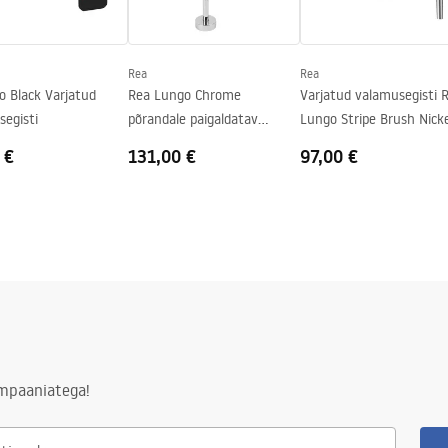
Rea
Rea
o Black Varjatud
Rea Lungo Chrome
Varjatud valamusegisti 
segisti
põrandale paigaldatav
Lungo Stripe Brush Nicke
valamusegisti
 €
131,00 €
97,00 €
ampaaniatega!