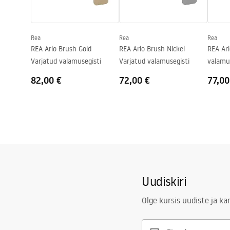
Ühenduse läbimõõt
3/8 tolli
Garantii
5 aastat
Rea
Rea
Rea
REA Arlo Brush Gold
REA Arlo Brush Nickel
REA Arl
Varjatud valamusegisti
Varjatud valamusegisti
valamu
82,00 €
72,00 €
77,00
Uudiskiri
Olge kursis uudiste ja k