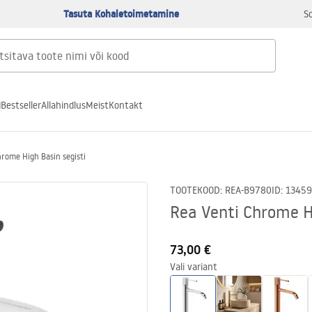
Tasuta Kohaletoimetamine
S
d
Bestseller
Allahindlus
Meist
Kontakt
hrome High Basin segisti
TOOTEKOOD
:
REA-B9780
ID
:
13459
Rea Venti Chrome Hi
73,00 €
Vali variant