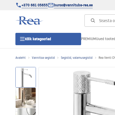
+370 661 05655
buroo@vannituba-rea.ee
PREMIUM
Uued toote
Kõik kategooriad
Avaleht
Vannitoa segistid
Segistid, valamusegistid
Rea Venti C
Dušikabiinid
Duši uks
Vannitoa dušialused
Lineaarne duši äravool