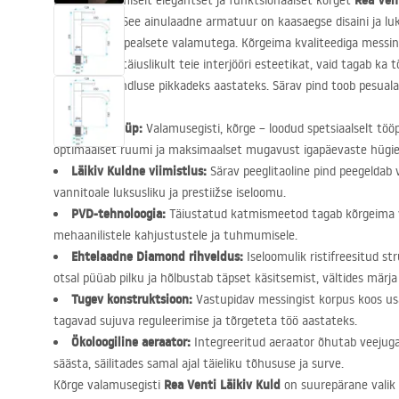
Rea Ven
Esitleme äärmiselt elegantset ja funktsionaalset kõrget
viimistluses. See ainulaadne armatuur on kaasaegse disaini ja lu
ideaalselt letipealsete valamutega. Kõrgeima kvaliteediga messin
mitte ainult täiuslikult teie interjööri esteetikat, vaid tagab ka 
korrosioonikindluse pikkadeks aastateks. Särav pind toob pesualas
Segisti tüüp:
Valamusegisti, kõrge – loodud spetsiaalselt töö
optimaalset ruumi ja maksimaalset mugavust igapäevaste hügiee
Läikiv Kuldne viimistlus:
Särav peeglitaoline pind peegeldab 
vannitoale luksusliku ja prestiižse iseloomu.
PVD
-tehnoloogia:
Täiustatud katmismeetod tagab kõrgeima v
mehaanilistele kahjustustele ja tuhmumisele.
Ehtelaadne Diamond rihveldus:
Iseloomulik ristifreesitud st
otsal püüab pilku ja hõlbustab täpset käsitsemist, vältides märja 
Tugev konstruktsioon:
Vastupidav messingist korpus koos usa
tagavad sujuva reguleerimise ja tõrgeteta töö aastateks.
Ökoloogiline aeraator:
Integreeritud aeraator õhutab veejuga 
säästa, säilitades samal ajal täieliku tõhususe ja surve.
Rea Venti Läikiv Kuld
Kõrge valamusegisti
on suurepärane valik 