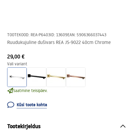
TOOTEKOOD
:
REA-P6403
ID
:
13609
EAN
:
5906366037443
Ruudukujuline dušivars REA JS-9022 40cm Chrome
29,00 €
Vali variant
Saatmine teisipäev.
Küsi toote kohta
Tootekirjeldus