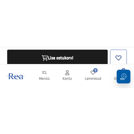
Lisa ostukorvi
0
0
Menüü
Konto
Lemmikud
Ostukorv
Uudiskiri
Olge kursis uudiste ja kampaaniatega!