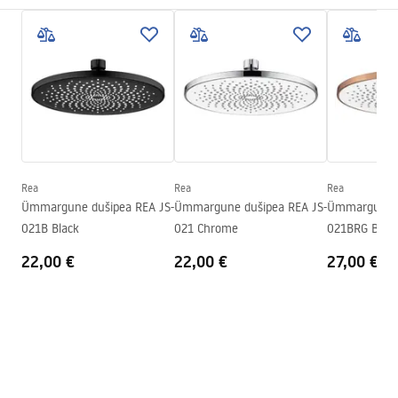
Paigaldusviis
Kruvitav
Pielęgnacja
Laius
405
mm
Pielęgnacja.pdf
Kõrgus
28
mm
Sügavus
30
mm
Garantiitingimused
Garantii
24 kuud
Warranty_Terms_and_Conditions_Accessories_-_24.pdf
Rea
Rea
Rea
Ümmargune dušipea REA JS-
Ümmargune dušipea REA JS-
Ümmargune d
021B Black
021 Chrome
021BRG Brus
22,00 €
22,00 €
27,00 €