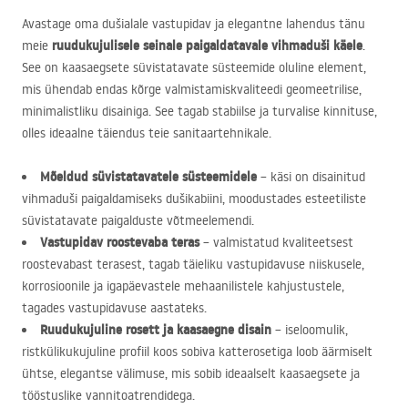
Avastage oma dušialale vastupidav ja elegantne lahendus tänu
ruudukujulisele seinale paigaldatavale vihmaduši käele
meie
.
See on kaasaegsete süvistatavate süsteemide oluline element,
mis ühendab endas kõrge valmistamiskvaliteedi geomeetrilise,
minimalistliku disainiga. See tagab stabiilse ja turvalise kinnituse,
olles ideaalne täiendus teie sanitaartehnikale.
Mõeldud süvistatavatele süsteemidele
– käsi on disainitud
vihmaduši paigaldamiseks dušikabiini, moodustades esteetiliste
süvistatavate paigalduste võtmeelemendi.
Vastupidav roostevaba teras
– valmistatud kvaliteetsest
roostevabast terasest, tagab täieliku vastupidavuse niiskusele,
korrosioonile ja igapäevastele mehaanilistele kahjustustele,
tagades vastupidavuse aastateks.
Ruudukujuline rosett ja kaasaegne disain
– iseloomulik,
ristkülikukujuline profiil koos sobiva katterosetiga loob äärmiselt
ühtse, elegantse välimuse, mis sobib ideaalselt kaasaegsete ja
tööstuslike vannitoatrendidega.