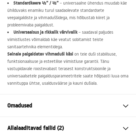
Standardkeere ½” / ½”
– universaalne ühendus muudab käe
ühilduvaks enamiku turul saadaolevate standardsete
veepaigaldiste ja vihmaduššidega, mis hõlbustab kiiret ja
probleemivaba paigaldust.
Universaalsus ja rikkalik värvivalik
– saadaval paljudes
viimistlustes võimaldab käe veatut sobitamist teiste
sanitaartehnika elementidega.
Seinale paigaldatav vihmaduši käsi
on teie duši stabiilsuse,
funktsionaalsuse ja esteetilise viimistluse garantii. Tänu
vastupidavale roostevabast terasest konstruktsioonile ja
universaalsetele paigaldusparameetritele saate hõlpsasti luua oma
vannituppa ühtse, usaldusväärse ja kauni dušiala.
Omadused
Värv
Chrome
Allalaaditavad failid (2)
Materjal
Roostevaba teras