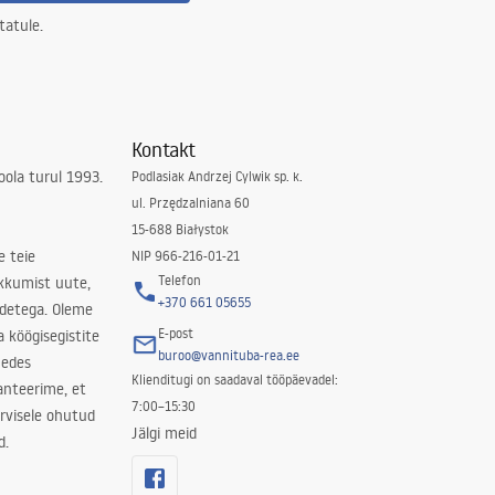
tatule.
Kontakt
ola turul 1993.
Podlasiak Andrzej Cylwik sp. k.
ul. Przędzalniana 60
15-688 Białystok
e teie
NIP 966-216-01-21
Telefon
kkumist uute,
+370 661 05655
odetega. Oleme
E-post
a köögisegistite
buroo@vannituba-rea.ee
nedes
Klienditugi on saadaval tööpäevadel:
ranteerime, et
7:00–15:30
rvisele ohutud
Jälgi meid
d.