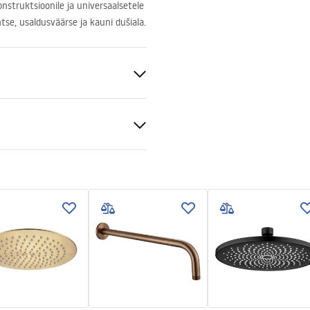
nstruktsioonile ja universaalsetele
se, usaldusväärse ja kauni dušiala.
teras
tiitingimused
nty_Terms_and_Conditions_
ories_-_24.pdf