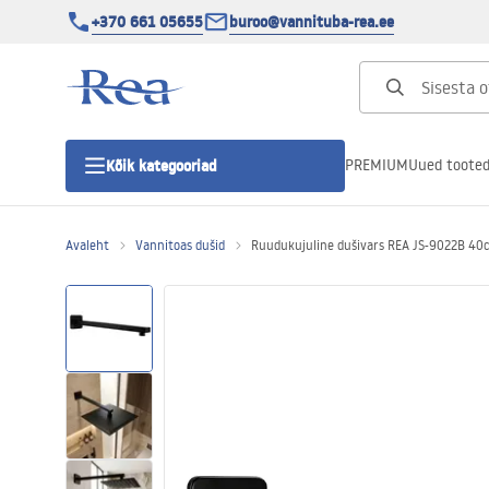
+370 661 05655
buroo@vannituba-rea.ee
PREMIUM
Uued toote
Kõik kategooriad
Avaleht
Vannitoas dušid
Ruudukujuline dušivars REA JS-9022B 40
Dušikabiinid
Duši uks
Vannitoa dušialused
Lineaarne duši äravool