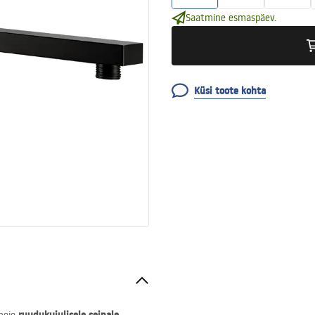
Saatmine esmaspäev.
Küsi toote kohta