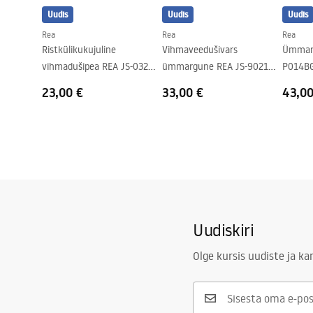
Uudis
Uudis
Uudis
Rea
Rea
Rea
Ristkülikukujuline
Vihmaveedušivars
Ümmarg
vihmadušipea REA JS-032
ümmargune REA JS-9021
P014BG
Chrome
40cm Brush gold
23,00 €
33,00 €
43,00
Uudiskiri
Olge kursis uudiste ja k