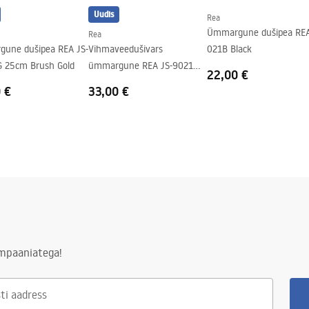
Uudis
Rea
Ümmargune dušipea REA
Rea
une dušipea REA JS-
Vihmaveedušivars
021B Black
 25cm Brush Gold
ümmargune REA JS-9021
22,00 €
40cm Brush copper
 €
33,00 €
ampaaniatega!