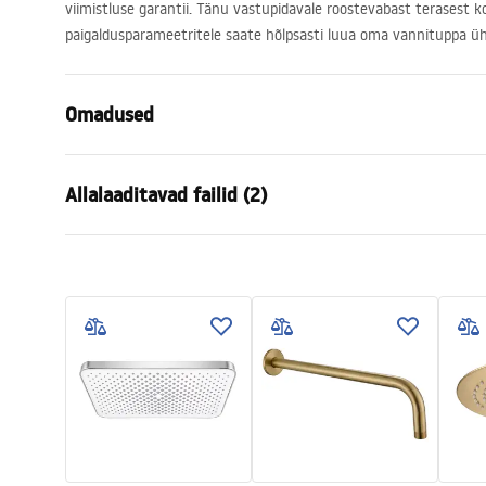
viimistluse garantii. Tänu vastupidavale roostevabast terasest ko
paigaldusparameetritele saate hõlpsasti luua oma vannituppa üht
Omadused
Värv
Must
Allalaaditavad failid (2)
Materjal
Roostevaba 
Paigaldusviis
Kruvitav
Garan
Laius
405
mm
Pielęgnacja
Warra
Pielęgnacja.pdf
Kõrgus
28
mm
Access
Sügavus
30
mm
Garantii
24 kuud