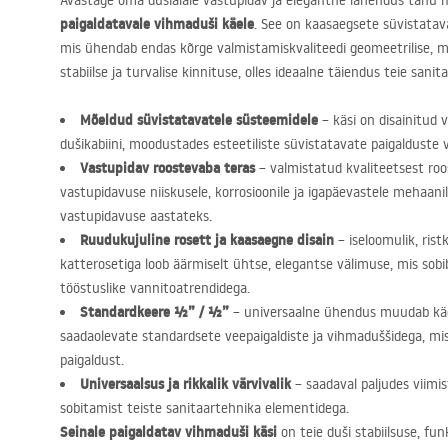
Avastage oma dušialale vastupidav ja elegantne lahendus tänu
paigaldatavale vihmaduši käele
. See on kaasaegsete süvistatav
mis ühendab endas kõrge valmistamiskvaliteedi geomeetrilise, min
stabiilse ja turvalise kinnituse, olles ideaalne täiendus teie sanit
Mõeldud süvistatavatele süsteemidele
– käsi on disainitud 
dušikabiini, moodustades esteetiliste süvistatavate paigalduste
Vastupidav roostevaba teras
– valmistatud kvaliteetsest roo
vastupidavuse niiskusele, korrosioonile ja igapäevastele mehaanil
vastupidavuse aastateks.
Ruudukujuline rosett ja kaasaegne disain
– iseloomulik, ristk
katterosetiga loob äärmiselt ühtse, elegantse välimuse, mis sobi
tööstuslike vannitoatrendidega.
Standardkeere ½” / ½”
– universaalne ühendus muudab käe
saadaolevate standardsete veepaigaldiste ja vihmaduššidega, mis
paigaldust.
Universaalsus ja rikkalik värvivalik
– saadaval paljudes viimi
sobitamist teiste sanitaartehnika elementidega.
Seinale paigaldatav vihmaduši käsi
on teie duši stabiilsuse, fun