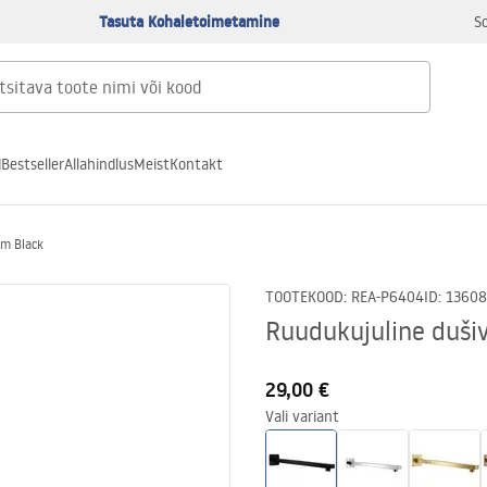
Tasuta Kohaletoimetamine
S
d
Bestseller
Allahindlus
Meist
Kontakt
cm Black
TOOTEKOOD
:
REA-P6404
ID
:
13608
Ruudukujuline duši
29,00 €
Vali variant