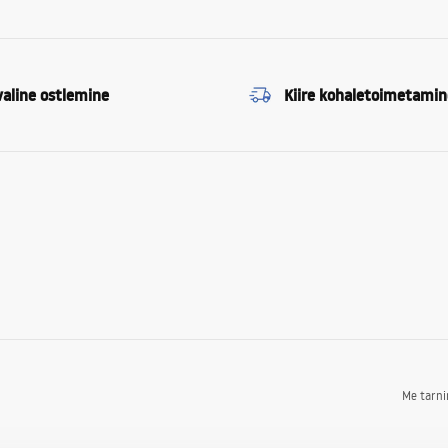
valine ostlemine
Kiire kohaletoimetamin
Me tarn