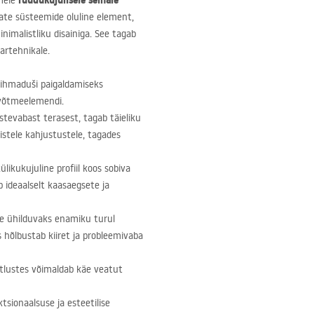
ruudukujulisele seinale
 meie
ate süsteemide oluline element,
imalistliku disainiga. See tagab
aartehnikale.
vihmaduši paigaldamiseks
 võtmeelemendi.
stevabast terasest, tagab täieliku
istele kahjustustele, tagades
ülikukujuline profiil koos sobiva
b ideaalselt kaasaegsete ja
 ühilduvaks enamiku turul
 hõlbustab kiiret ja probleemivaba
stlustes võimaldab käe veatut
ktsionaalsuse ja esteetilise