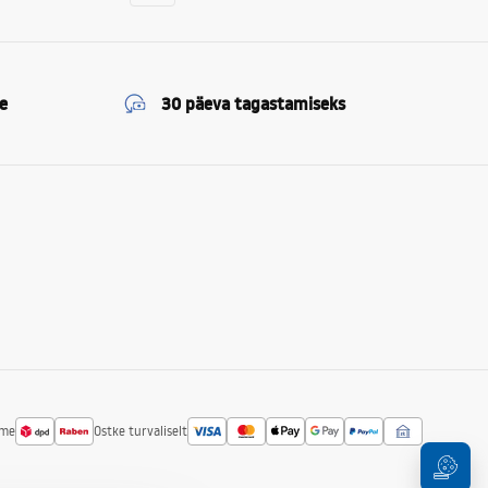
e
30 päeva tagastamiseks
ime
Ostke turvaliselt