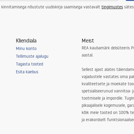
 kinnitamisega nõustute uudiskirja saamisega vastavalt
tingimustes
sätes
Kliendiala
Meist
REA kaubamärk debüteeris Po
Minu konto
aastal.
Tellimuste ajalugu
Tagasta tooted
Sellest ajast alates täiendam
Esita kaebus
vajadustele vastates oma pa
kvaliteetsete ja moekate to
spetsialiseerunud vannitoa- j
tootmisele ja impordile. Tugi
pikaajalisele kogemusele, ga
kõik meie tooted on 100% te
ja erakordselt funktsionaalse