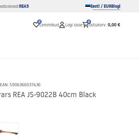
REA5
Eesti / EUR
Blogi
ooduskood:
0
0
0,00 €
Lemmikud
Logi sisse
Ostukorv
:
EAN
:
5906366037436
vars REA JS-9022B 40cm Black