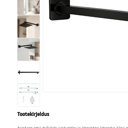
Tualettruumid
Vajub ära
Vannid ja ekraanid
Vannitoa segistid
Vannitoas dušid
Köök
Vannitoa tarvikud
Tootekirjeldus