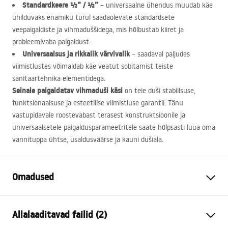
Standardkeere ½” / ½”
– universaalne ühendus muudab käe
ühilduvaks enamiku turul saadaolevate standardsete
veepaigaldiste ja vihmaduššidega, mis hõlbustab kiiret ja
probleemivaba paigaldust.
Universaalsus ja rikkalik värvivalik
– saadaval paljudes
viimistlustes võimaldab käe veatut sobitamist teiste
sanitaartehnika elementidega.
Seinale paigaldatav vihmaduši käsi
on teie duši stabiilsuse,
funktsionaalsuse ja esteetilise viimistluse garantii. Tänu
vastupidavale roostevabast terasest konstruktsioonile ja
universaalsetele paigaldusparameetritele saate hõlpsasti luua oma
vannituppa ühtse, usaldusväärse ja kauni dušiala.
Omadused
Värv
Harjatud kuld
Allalaaditavad failid (2)
Materjal
Roostevaba teras