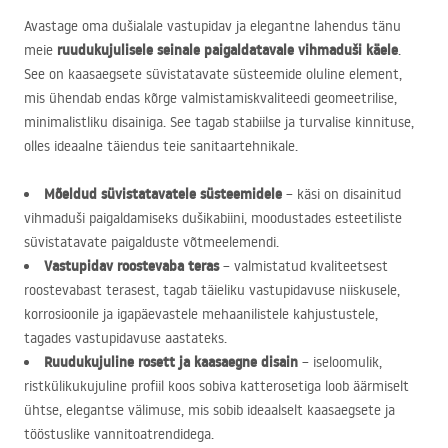
Avastage oma dušialale vastupidav ja elegantne lahendus tänu
ruudukujulisele seinale paigaldatavale vihmaduši käele
meie
.
See on kaasaegsete süvistatavate süsteemide oluline element,
mis ühendab endas kõrge valmistamiskvaliteedi geomeetrilise,
minimalistliku disainiga. See tagab stabiilse ja turvalise kinnituse,
olles ideaalne täiendus teie sanitaartehnikale.
Mõeldud süvistatavatele süsteemidele
– käsi on disainitud
vihmaduši paigaldamiseks dušikabiini, moodustades esteetiliste
süvistatavate paigalduste võtmeelemendi.
Vastupidav roostevaba teras
– valmistatud kvaliteetsest
roostevabast terasest, tagab täieliku vastupidavuse niiskusele,
korrosioonile ja igapäevastele mehaanilistele kahjustustele,
tagades vastupidavuse aastateks.
Ruudukujuline rosett ja kaasaegne disain
– iseloomulik,
ristkülikukujuline profiil koos sobiva katterosetiga loob äärmiselt
ühtse, elegantse välimuse, mis sobib ideaalselt kaasaegsete ja
tööstuslike vannitoatrendidega.