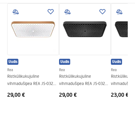
Paigaldusviis
Kruvitav
Pielęgnacja
Laius
405
mm
Pielęgnacja.pdf
Kõrgus
28
mm
Sügavus
30
mm
Garantiitingimused
Garantii
24 kuud
Warranty_Terms_and_Conditions_Accessories_-_24.pdf
Uudis
Uudis
Uudis
Rea
Rea
Rea
Ristkülikukujuline
Ristkülikukujuline
Ristkülikukuj
vihmadušipea REA JS-032
vihmadušipea REA JS-032
vihmadušipea
Brushed Copper
Titan
Black
29,00 €
29,00 €
23,00 €