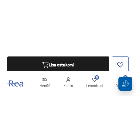
Lisa ostukorvi
0
0
Menüü
Konto
Lemmikud
Ostukorv
Uudiskiri
Olge kursis uudiste ja kampaaniatega!