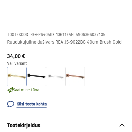
TOOTEKOOD
:
REA-P6405
ID
:
13611
EAN
:
5906366037405
Ruudukujuline dušivars REA JS-9022BG 40cm Brush Gold
34,00 €
Vali variant
Saatmine täna.
Küsi toote kohta
Tootekirjeldus