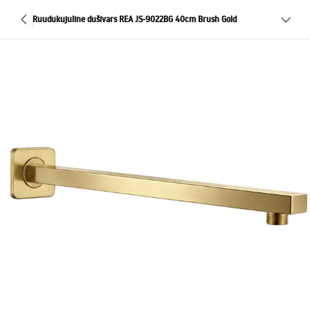
Ruudukujuline dušivars REA JS-9022BG 40cm Brush Gold