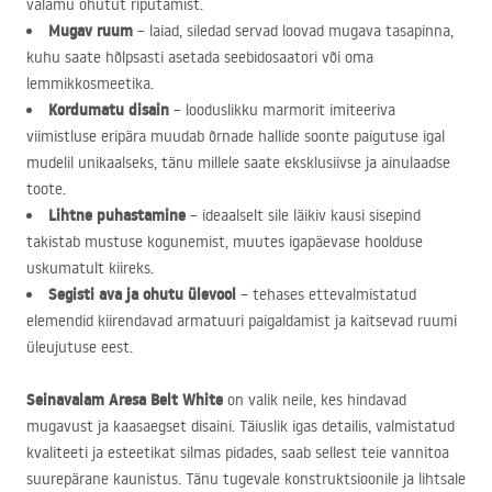
valamu ohutut riputamist.
Mugav ruum
– laiad, siledad servad loovad mugava tasapinna,
kuhu saate hõlpsasti asetada seebidosaatori või oma
lemmikkosmeetika.
Kordumatu disain
– looduslikku marmorit imiteeriva
viimistluse eripära muudab õrnade hallide soonte paigutuse igal
mudelil unikaalseks, tänu millele saate eksklusiivse ja ainulaadse
toote.
Lihtne puhastamine
– ideaalselt sile läikiv kausi sisepind
takistab mustuse kogunemist, muutes igapäevase hoolduse
uskumatult kiireks.
Segisti ava ja ohutu ülevool
– tehases ettevalmistatud
elemendid kiirendavad armatuuri paigaldamist ja kaitsevad ruumi
üleujutuse eest.
Seinavalam Aresa Belt White
on valik neile, kes hindavad
mugavust ja kaasaegset disaini. Täiuslik igas detailis, valmistatud
kvaliteeti ja esteetikat silmas pidades, saab sellest teie vannitoa
suurepärane kaunistus. Tänu tugevale konstruktsioonile ja lihtsale