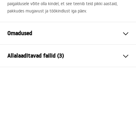
paigaldusele võite olla kindel, et see teenib teid pikki aastaid,
pakkudes mugavust ja töökindlust iga päev.
Omadused
Paigaldusviis
Seinale
Allalaaditavad failid (3)
Materjal
Sanitaartehniline keraamika,
Kvartskomposiit
Kokkupaneku juhised
Värv
Valge, Kivikujundus
Basin.pdf
Lõpeta
Matt, Läikiv
Pikkus
800
mm
Garantiitingimused
Laius
500
mm
Warranty_Terms_and_Conditions_Basins_-_5.pdf
Kõrgus
165
mm
Sügavus
120
mm
Manual
Kuju
Ristkülikukujuline