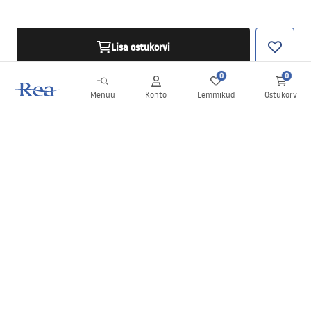
Lisa ostukorvi
0
0
Menüü
Konto
Lemmikud
Ostukorv
Uudiskiri
Olge kursis uudiste ja kampaaniatega!
Registreeru
Oma andmete sisestamise ja kinnitamisega nõustute uudiskirja