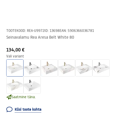
TOOTEKOOD
:
REA-U9972
ID
:
13698
EAN
:
5906366036781
Seinavalamu Rea Aresa Belt White 80
134,00 €
Vali variant
Saatmine täna.
Küsi toote kohta