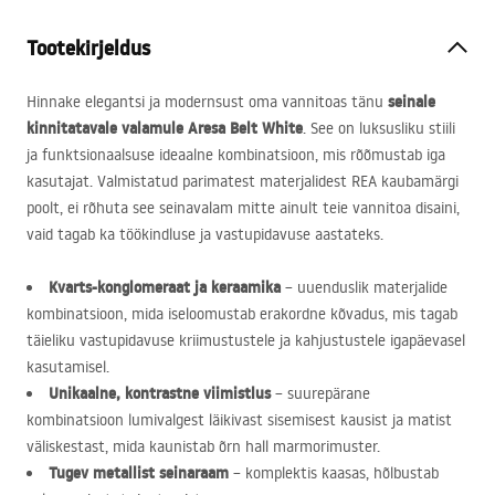
Tootekirjeldus
seinale
Hinnake elegantsi ja modernsust oma vannitoas tänu
kinnitatavale valamule Aresa Belt White
. See on luksusliku stiili
ja funktsionaalsuse ideaalne kombinatsioon, mis rõõmustab iga
kasutajat. Valmistatud parimatest materjalidest
REA
kaubamärgi
poolt, ei rõhuta see seinavalam mitte ainult teie vannitoa disaini,
vaid tagab ka töökindluse ja vastupidavuse aastateks.
Kvarts-konglomeraat ja keraamika
– uuenduslik materjalide
kombinatsioon, mida iseloomustab erakordne kõvadus, mis tagab
täieliku vastupidavuse kriimustustele ja kahjustustele igapäevasel
kasutamisel.
Unikaalne, kontrastne viimistlus
– suurepärane
kombinatsioon lumivalgest läikivast sisemisest kausist ja matist
väliskestast, mida kaunistab õrn hall marmorimuster.
Tugev metallist seinaraam
– komplektis kaasas, hõlbustab