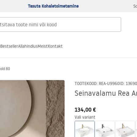
Tasuta Kohaletoimetamine
S
d
Bestseller
Allahindlus
Meist
Kontakt
old 80
TOOTEKOOD
:
REA-U9960
ID
:
1369
Seinavalamu Rea Ar
134,00 €
Vali variant