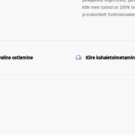
pikaajalisele kogemusele, ga
kõik meie tooted on 100% te
ja erakordselt funktsionaalse
valine ostlemine
Kiire kohaletoimetamin