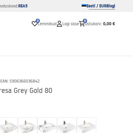
REA5
Eesti / EUR
Blogi
ooduskood:
0
0
0,00 €
Lemmikud
Logi sisse
Ostukorv
:
0
EAN
:
5906366036842
esa Grey Gold 80