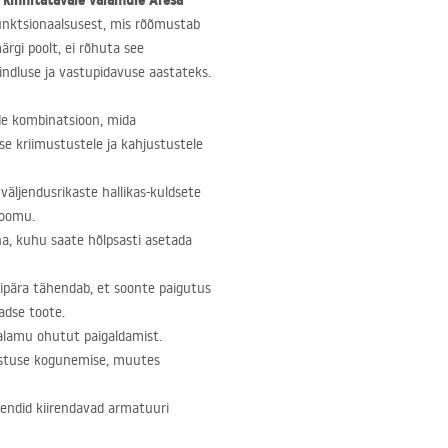
e kinnitatavale valamule Aresa
 funktsionaalsusest, mis rõõmustab
rgi poolt, ei rõhuta see
kindluse ja vastupidavuse aastateks.
de kombinatsioon, mida
e kriimustustele ja kahjustustele
väljendusrikaste hallikas-kuldsete
loomu.
na, kuhu saate hõlpsasti asetada
ripära tähendab, et soonte paigutus
aadse toote.
alamu ohutut paigaldamist.
 mustuse kogunemise, muutes
endid kiirendavad armatuuri