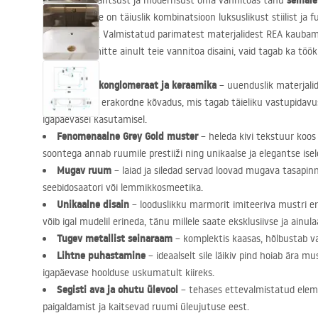
seinal
Hinnake elegantsust ja modernsust oma vannitoas tänu
Grey Gold
. See on täiuslik kombinatsioon luksuslikust stiilist ja
iga kasutajat. Valmistatud parimatest materjalidest
REA
kaubamä
seinavalam mitte ainult teie vannitoa disaini, vaid tagab ka töö
Kvartsist konglomeraat ja keraamika
– uuenduslik materjali
iseloomustab erakordne kõvadus, mis tagab täieliku vastupidavus
igapäevasel kasutamisel.
Fenomenaalne Grey Gold muster
– heleda kivi tekstuur koos 
soontega annab ruumile prestiiži ning unikaalse ja elegantse ise
Mugav ruum
– laiad ja siledad servad loovad mugava tasapin
seebidosaatori või lemmikkosmeetika.
Unikaalne disain
– looduslikku marmorit imiteeriva mustri e
võib igal mudelil erineda, tänu millele saate eksklusiivse ja ainul
Tugev metallist seinaraam
– komplektis kaasas, hõlbustab v
Lihtne puhastamine
– ideaalselt sile läikiv pind hoiab ära
igapäevase hoolduse uskumatult kiireks.
Segisti ava ja ohutu ülevool
– tehases ettevalmistatud elem
paigaldamist ja kaitsevad ruumi üleujutuse eest.