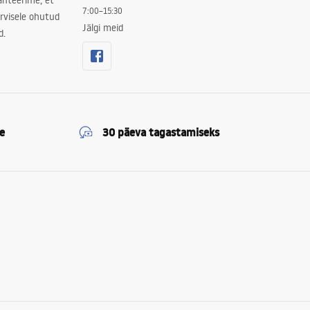
ranteerime, et
7:00–15:30
rvisele ohutud
Jälgi meid
d.
e
30 päeva tagastamiseks