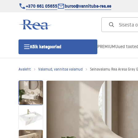
+370 661 05655
buroo@vannituba-rea.ee
PREMIUM
Uued toote
Kõik kategooriad
Avaleht
Valamud, vannitoa valamud
Seinavalamu Rea Aresa Grey G
Dušikabiinid
Duši uks
Vannitoa dušialused
Lineaarne duši äravool