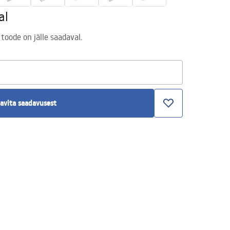
al
 toode on jälle saadaval.
avita saadavusest