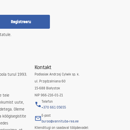
Registreeru
tatule.
Kontakt
ola turul 1993.
Podlasiak Andrzej Cylwik sp. k.
ul. Przędzalniana 60
15-688 Białystok
e teie
NIP 966-216-01-21
Telefon
kkumist uute,
+370 661 05655
odetega. Oleme
E-post
a köögisegistite
buroo@vannituba-rea.ee
nedes
Klienditugi on saadaval tööpäevadel: