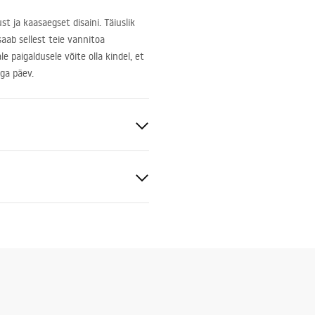
t ja kaasaegset disaini. Täiuslik
 saab sellest teie vannitoa
 paigaldusele võite olla kindel, et
iga päev.
iline keraamika, Kvartskomposiit
ujundus
tiitingimused
nty_Terms_and_Conditions_
_-_5.pdf