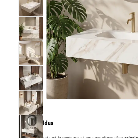
Tualettruumid
Vajub ära
Vannid ja ekraanid
Vannitoa segistid
Vannitoas dušid
Köök
Vannitoa tarvikud
Tootekirjeldus