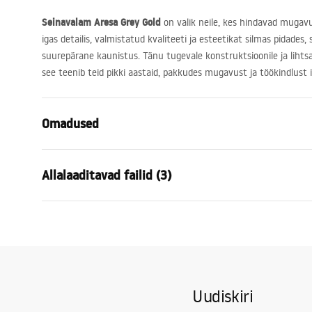
Seinavalam Aresa Grey Gold
on valik neile, kes hindavad mugavus
igas detailis, valmistatud kvaliteeti ja esteetikat silmas pidades,
suurepärane kaunistus. Tänu tugevale konstruktsioonile ja lihtsale
see teenib teid pikki aastaid, pakkudes mugavust ja töökindlust 
Omadused
Paigaldusviis
Seinale
Allalaaditavad failid (3)
Materjal
Sanitaartehn
Värv
Valge, Kivik
Garan
Lõpeta
Läikiv
Kokkupaneku juhised
Warra
Basin.pdf
Pikkus
800
mm
Basins
Laius
500
mm
Uudiskiri
Kõrgus
165
mm
Manual