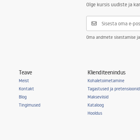
Sügavus
125
mm
Instrukcja_monta__u_Umywalki_A
Olge kursis uudiste ja k
RESA.pdf
Kuju
Ristkülikukuj
Kraani auk
Jah
Ülevooluava
Jah
Oma andmete sisestamise ja
Teave
Klienditeenindus
Meist
Kohaletoimetamine
Kontakt
Tagastused ja pretensioonid
Blog
Makseviisid
Tingimused
Kataloog
Hooldus