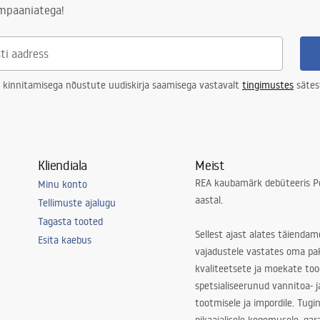
ampaaniatega!
uline
 kinnitamisega nõustute uudiskirja saamisega vastavalt
tingimustes
sätes
Kliendiala
Meist
REA kaubamärk debüteeris Po
Minu konto
aastal.
Tellimuste ajalugu
Tagasta tooted
Sellest ajast alates täiendam
Esita kaebus
vajadustele vastates oma pa
kvaliteetsete ja moekate to
spetsialiseerunud vannitoa- j
tootmisele ja impordile. Tugi