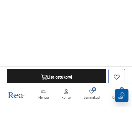
Lisa ostukorvi
0
0
Menüü
Konto
Lemmikud
Ostukorv
Uudiskiri