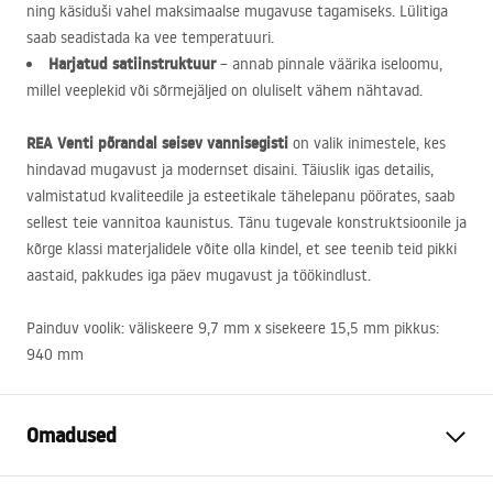
ning käsiduši vahel maksimaalse mugavuse tagamiseks. Lülitiga
saab seadistada ka vee temperatuuri.
Harjatud satiinstruktuur
– annab pinnale väärika iseloomu,
millel veeplekid või sõrmejäljed on oluliselt vähem nähtavad.
REA
Venti põrandal seisev vannisegisti
on valik inimestele, kes
hindavad mugavust ja modernset disaini. Täiuslik igas detailis,
valmistatud kvaliteedile ja esteetikale tähelepanu pöörates, saab
sellest teie vannitoa kaunistus. Tänu tugevale konstruktsioonile ja
kõrge klassi materjalidele võite olla kindel, et see teenib teid pikki
aastaid, pakkudes iga päev mugavust ja töökindlust.
Painduv voolik: väliskeere 9,7 mm x sisekeere 15,5 mm pikkus:
940 mm
Omadused