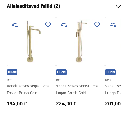
Kraani tüüp
vann
Allalaaditavad failid (2)
Paigaldusviis
Põrandale paigaldatav
Värv
Harjatud kuld
Garantiitingimused
Vooliku tüüp
Fikseeritud
Warranty_Terms_and_Conditions_Faucets_-_5.pdf
Materjal
Roostevaba teras, Messing
Väljalaskeava ulatus
210
mm
Pielęgnacja
Kõrgus
1150
mm
Pielegnacja.pdf
Kattetehnoloogia
PVD
Uudis
Uudis
Uudis
Ühenduse läbimõõt
15,5 mm
Rea
Rea
Rea
Garantii
5 aastat
Vabalt seisev segisti Rea
Vabalt seisev segisti Rea
Vabalt seisev
Foster Brush Gold
Logan Brush Gold
Lungo Diamo
Copper
194,00 €
224,00 €
201,00 €