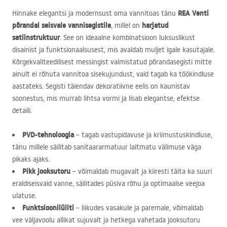
REA
Venti
Hinnake elegantsi ja modernsust oma vannitoas tänu
põrandal seisvale vannisegistile
harjatud
, millel on
satiinstruktuur
. See on ideaalne kombinatsioon luksuslikust
disainist ja funktsionaalsusest, mis avaldab muljet igale kasutajale.
Kõrgekvaliteedilisest messingist valmistatud põrandasegisti mitte
ainult ei rõhuta vannitoa sisekujundust, vaid tagab ka töökindluse
aastateks. Segisti täiendav dekoratiivne eelis on kaunistav
soonestus, mis murrab lihtsa vormi ja lisab elegantse, efektse
detaili.
PVD
-tehnoloogia
– tagab vastupidavuse ja kriimustuskindluse,
tänu millele säilitab sanitaararmatuur laitmatu välimuse väga
pikaks ajaks.
Pikk jooksutoru
– võimaldab mugavalt ja kiiresti täita ka suuri
eraldiseisvaid vanne, säilitades püsiva rõhu ja optimaalse veejoa
ulatuse.
Funktsioonilüliti
– liikudes vasakule ja paremale, võimaldab
vee väljavoolu allikat sujuvalt ja hetkega vahetada jooksutoru