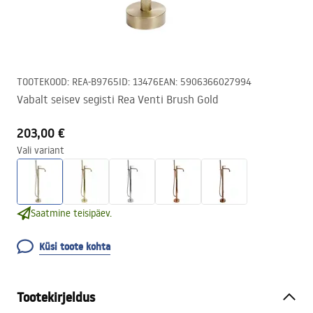
TOOTEKOOD
:
REA-B9765
ID
:
13476
EAN
:
5906366027994
Vabalt seisev segisti Rea Venti Brush Gold
203,00 €
Vali variant
Saatmine teisipäev.
Küsi toote kohta
Tootekirjeldus