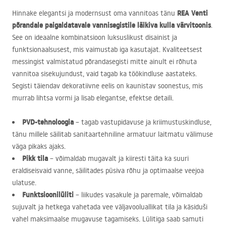
REA
Venti
Hinnake elegantsi ja modernsust oma vannitoas tänu
põrandale paigaldatavale vannisegistile läikiva kulla värvitoonis
.
See on ideaalne kombinatsioon luksuslikust disainist ja
funktsionaalsusest, mis vaimustab iga kasutajat. Kvaliteetsest
messingist valmistatud põrandasegisti mitte ainult ei rõhuta
vannitoa sisekujundust, vaid tagab ka töökindluse aastateks.
Segisti täiendav dekoratiivne eelis on kaunistav soonestus, mis
murrab lihtsa vormi ja lisab elegantse, efektse detaili.
PVD
-tehnoloogia
– tagab vastupidavuse ja kriimustuskindluse,
tänu millele säilitab sanitaartehniline armatuur laitmatu välimuse
väga pikaks ajaks.
Pikk tila
– võimaldab mugavalt ja kiiresti täita ka suuri
eraldiseisvaid vanne, säilitades püsiva rõhu ja optimaalse veejoa
ulatuse.
Funktsioonilüliti
– liikudes vasakule ja paremale, võimaldab
sujuvalt ja hetkega vahetada vee väljavooluallikat tila ja käsiduši
vahel maksimaalse mugavuse tagamiseks. Lülitiga saab samuti