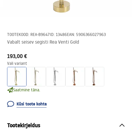
TOOTEKOOD
:
REA-B9647
ID
:
13486
EAN
:
5906366027963
Vabalt seisev segisti Rea Venti Gold
193,00 €
Vali variant
Saatmine täna.
Küsi toote kohta
Tootekirjeldus