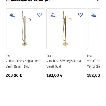
Paigaldusviis
Põrandale paigaldatav
Värv
Kuld
Garantiitingimused
Vooliku tüüp
Fikseeritud
Warranty_Terms_and_Conditions_Faucets_-_5.pdf
Materjal
Roostevaba teras, Messing
Väljalaskeava ulatus
210
mm
Pielęgnacja
Kõrgus
1150
mm
Pielegnacja.pdf
Kattetehnoloogia
PVD
Ühenduse läbimõõt
15,5 mm
Rea
Rea
Rea
Vabalt seisev segisti Rea
Vabalt seisev segisti Rea
Vabalt seisev
Garantii
5 aastat
Venti Brush Gold
Venti Gold
Venti Chrom
203,00 €
193,00 €
182,00 €