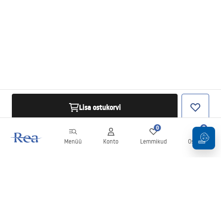
Lisa ostukorvi
0
0
Menüü
Konto
Lemmikud
Ostukorv
Uudiskiri
Olge kursis uudiste ja kampaaniatega!