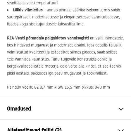
seadistada vee temperatuuri.
Läikiv viimistlus
– annab pinnale väärika iseloomu, mis sobib
suurepäraselt modernsetesse ja elegantsetesse vannitubadesse,
lisades kogu sisekujundusele luksusliku ilme.
REA
Venti põrandale paigaldatav vannisegisti
on valik inimestele,
kes hindavad mugavust ja modernset disaini. Igas detailis täiuslik,
valmistatud kvaliteeti ja esteetikat silmas pidades, saab sellest
teie vannitoa kaunistus. Tänu tugevale konstruktsioonile ja
kõrgekvaliteedilistele materjalidele võite olla kindel, et see teenib
pikki aastaid, pakkudes iga päev mugavust ja töökindlust.
Painduv voolik: GZ 9,7 mm x GW 15,5 mm pikkus: 940 mm
Omadused
Kraani tüüp
vann
Allalaaditavad failid (2)