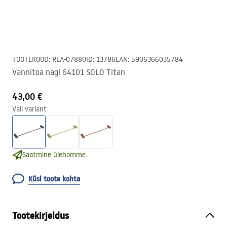
TOOTEKOOD
:
REA-07880
ID
:
13786
EAN
:
5906366035784
Vannitoa nagi 64101 SOLO Titan
43,00 €
Vali variant
Saatmine ülehomme.
Küsi toote kohta
Tootekirjeldus