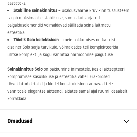
aastateks.
Stabiilne seinakinnitus
– usaldusväärne kruvikinnitussüsteem
tagab maksimaalse stabiilsuse, samas kui varjatud
paigalduselemendid võimaldavad säilitada seina laitmatu
esteetika.
Täielik Solo kollektsioon
– meie pakkumises on ka teisi
disainer Solo sarja tarvikuid, võimaldades teil komplekteerida
ühtse komplekti ja kogu vannitoa harmoonilise paigutuse.
Seinakinnitus Solo
on pakkumine inimestele, kes ei aktsepteeri
kompromisse kasulikkuse ja esteetika vahel. Erakordsed
rihveldatud detailid ja kindel konstruktsioon annavad teie
vannitoale elegantse aktsendi, aidates samal ajal ruumi ideaalselt
korraldada.
Omadused