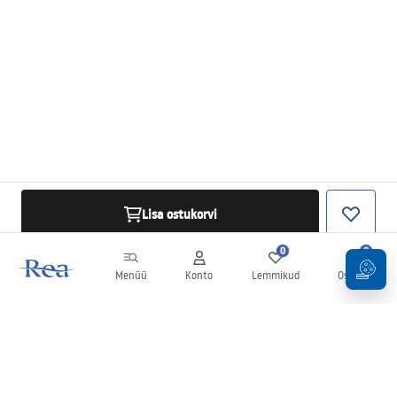
Lisa ostukorvi
0
0
Menüü
Konto
Lemmikud
Ostukorv
Uudiskiri
Olge kursis uudiste ja kampaaniatega!