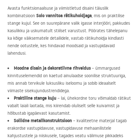
Avasta funktsionaalsuse ja viimistletud disaini täiuslik
Solo vannitoa rätikuhoidjaga
kombinatsioon
, mis on praktilise
stange kujul. See on suurepärane valik igasse interjööri, pakkudes
kasulikku ja uskumatult stiilset varustust. Pöörates tähelepanu
ka kõige väiksematele detailidele, vastab rätikuhoidja kindlasti
nende ootustele, kes hindavad moodsaid ja vastupidavaid
lahendusi.
Moodne disain ja dekoratiivne rihveldus
– ümmargused
kinnituselemendid on kaetud ainulaadse soonilise struktuuriga,
mis annab tervikule luksusliku iseloomu ja sobib ideaalselt
viimaste sisekujundustrendidega.
Praktiline stange kuju
– lai, ühekordne toru võimaldab rätikut
vabalt laiali laotada, mis kiirendab oluliselt selle kuivamist ja
hõlbustab igapäevast kasutamist.
Soliidne metallkonstruktsioon
– kvaliteetne materjal tagab
erakordse vastupidavuse, vastupidavuse mehaanilistele
kahjustustele ja niiskusele, tagades veatu välimuse pikkadeks