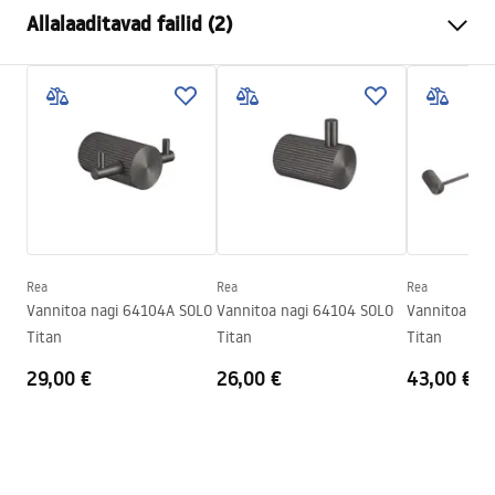
Värv
Titaan
Allalaaditavad failid (2)
Materjal
Metall
Paigaldusviis
Kruvitav
Garantiitingimused
Laius
600
mm
Warranty_Terms_and_Conditions_Accessories_-_24.pdf
Kõrgus
65
mm
Seeria
Solo
Turvalisuse teave
Garantii
24 kuud
Safety_Information_Accessories.pdf
Rea
Rea
Rea
Vannitoa nagi 64104A SOLO
Vannitoa nagi 64104 SOLO
Vannitoa nag
Titan
Titan
Titan
29,00 €
26,00 €
43,00 €