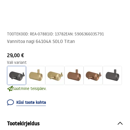
TOOTEKOOD
:
REA-07881
ID
:
13782
EAN
:
5906366035791
Vannitoa nagi 64104A SOLO Titan
29,00 €
Vali variant
Saatmine teisipäev.
Küsi toote kohta
Tootekirjeldus