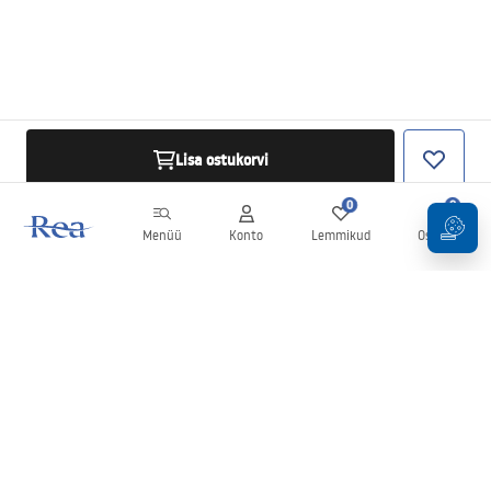
Lisa ostukorvi
0
0
Menüü
Konto
Lemmikud
Ostukorv
Uudiskiri
Olge kursis uudiste ja kampaaniatega!