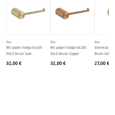
Laius
72
mm
Warranty_Terms_and_Conditions_Accessories_-_24.pdf
Kõrgus
30
mm
Sügavus
52
mm
Turvalisuse teave
Seeria
Solo
Safety_Information_Accessories.pdf
Garantii
24 kuud
Rea
Rea
Rea
WC-paberi hoidja 64105
WC-paberi hoidja 64105
Vannitoa nag
SOLO Brush Gold
SOLO Brush Copper
Brush Gold
32,00 €
32,00 €
27,00 €