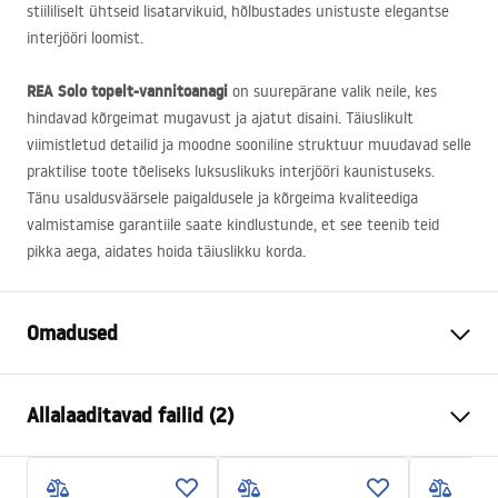
stiililiselt ühtseid lisatarvikuid, hõlbustades unistuste elegantse
interjööri loomist.
REA
Solo topelt-vannitoanagi
on suurepärane valik neile, kes
hindavad kõrgeimat mugavust ja ajatut disaini. Täiuslikult
viimistletud detailid ja moodne sooniline struktuur muudavad selle
praktilise toote tõeliseks luksuslikuks interjööri kaunistuseks.
Tänu usaldusväärsele paigaldusele ja kõrgeima kvaliteediga
valmistamise garantiile saate kindlustunde, et see teenib teid
pikka aega, aidates hoida täiuslikku korda.
Omadused
Värv
Titaan
Allalaaditavad failid (2)
Materjal
Metall
Paigaldusviis
Kruvitav
Garantiitingimused