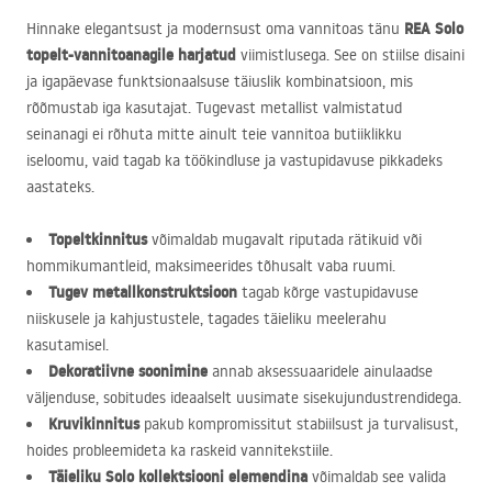
REA
Solo
Hinnake elegantsust ja modernsust oma vannitoas tänu
topelt-vannitoanagile
harjatud
viimistlusega. See on stiilse disaini
ja igapäevase funktsionaalsuse täiuslik kombinatsioon, mis
rõõmustab iga kasutajat. Tugevast metallist valmistatud
seinanagi ei rõhuta mitte ainult teie vannitoa butiiklikku
iseloomu, vaid tagab ka töökindluse ja vastupidavuse pikkadeks
aastateks.
Topeltkinnitus
võimaldab mugavalt riputada rätikuid või
hommikumantleid, maksimeerides tõhusalt vaba ruumi.
Tugev metallkonstruktsioon
tagab kõrge vastupidavuse
niiskusele ja kahjustustele, tagades täieliku meelerahu
kasutamisel.
Dekoratiivne soonimine
annab aksessuaaridele ainulaadse
väljenduse, sobitudes ideaalselt uusimate sisekujundustrendidega.
Kruvikinnitus
pakub kompromissitut stabiilsust ja turvalisust,
hoides probleemideta ka raskeid vannitekstiile.
Täieliku Solo kollektsiooni elemendina
võimaldab see valida