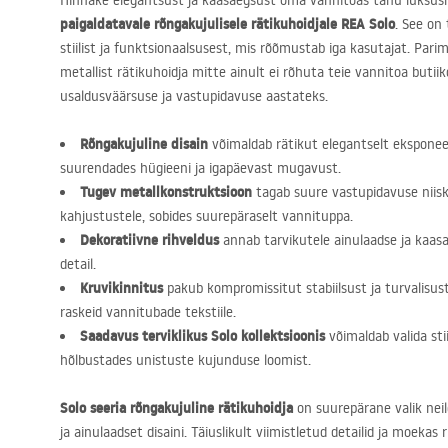
Hinnake elegantsust ja kaasaegsust oma vannitoas tänu luksus
paigaldatavale rõngakujulisele rätikuhoidjale
REA
Solo
. See on
stiilist ja funktsionaalsusest, mis rõõmustab iga kasutajat. Par
metallist rätikuhoidja mitte ainult ei rõhuta teie vannitoa butiik
usaldusväärsuse ja vastupidavuse aastateks.
Rõngakujuline disain
võimaldab rätikut elegantselt eksponeer
suurendades hügieeni ja igapäevast mugavust.
Tugev metallkonstruktsioon
tagab suure vastupidavuse niisk
kahjustustele, sobides suurepäraselt vannituppa.
Dekoratiivne rihveldus
annab tarvikutele ainulaadse ja kaasa
detail.
Kruvikinnitus
pakub kompromissitut stabiilsust ja turvalisust,
raskeid vannitubade tekstiile.
Saadavus terviklikus Solo kollektsioonis
võimaldab valida stiil
hõlbustades unistuste kujunduse loomist.
Solo seeria rõngakujuline rätikuhoidja
on suurepärane valik nei
ja ainulaadset disaini. Täiuslikult viimistletud detailid ja moek