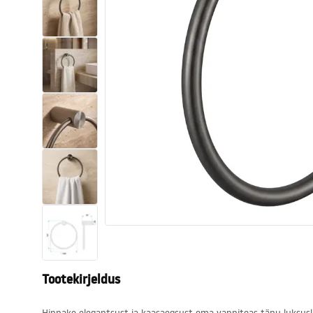
Tualettruumid
Vajub ära
Vannid ja ekraanid
Vannitoa segistid
Vannitoas dušid
Köök
Vannitoa tarvikud
Tootekirjeldus