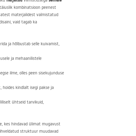
harjatud
seinale
liku
viimistlusega
 täiuslik kombinatsioon peenest
imatest materjalidest valmistatud
disaini, vaid tagab ka
ida ja hõlbustab selle kuivamist,
usele ja mehaanilistele
egse ilme, olles peen sisekujunduse
 hoides kindlalt isegi pakse ja
iliselt ühtseid tarvikuid,
le, kes hindavad ülimat mugavust
as rihveldatud struktuur muudavad