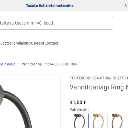
Tasuta Kohaletoimetamine
S
d
Bestseller
Allahindlus
Meist
Kontakt
id ja nagid
Vannitoanagi Ring 64106 SOLO Titan
TOOTEKOOD
:
REA-07884
ID
:
13789
Vannitoanagi Ring 
31,00 €
Vali variant