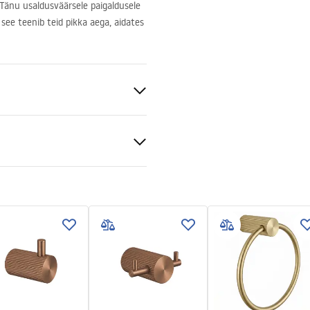
. Tänu usaldusväärsele paigaldusele
 see teenib teid pikka aega, aidates
lisuse teave
_Information_Accessories.pd