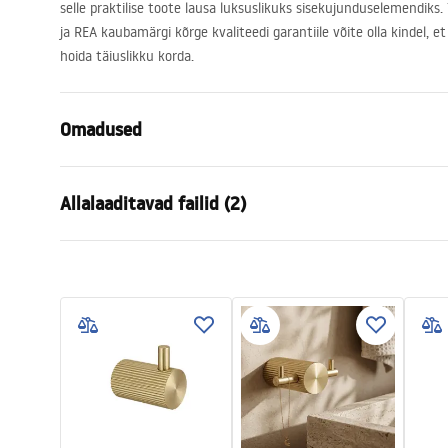
selle praktilise toote lausa luksuslikuks sisekujunduselemendiks
ja
REA
kaubamärgi kõrge kvaliteedi garantiile võite olla kindel, et
hoida täiuslikku korda.
Omadused
Värv
Titaan
Allalaaditavad failid (2)
Materjal
Metall
Paigaldusviis
Kruvitav
Garantiitingimused
Turva
Laius
160
mm
Warranty_Terms_and_Conditions_
Safety
Kõrgus
167
mm
Accessories_-_24.pdf
f
Sügavus
65
mm
Seeria
Solo
Garantii
24 kuud