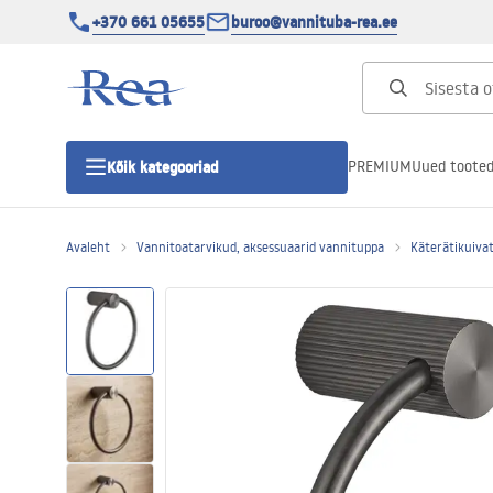
+370 661 05655
buroo@vannituba-rea.ee
PREMIUM
Uued toote
Kõik kategooriad
Avaleht
Vannitoatarvikud, aksessuaarid vannituppa
Käterätikuivat
Dušikabiinid
Duši uks
Vannitoa dušialused
Lineaarne duši äravool