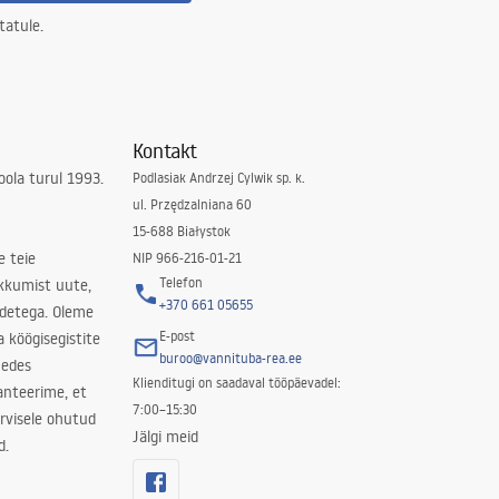
tatule.
Kontakt
ola turul 1993.
Podlasiak Andrzej Cylwik sp. k.
ul. Przędzalniana 60
15-688 Białystok
e teie
NIP 966-216-01-21
Telefon
kkumist uute,
+370 661 05655
odetega. Oleme
E-post
a köögisegistite
buroo@vannituba-rea.ee
nedes
Klienditugi on saadaval tööpäevadel:
ranteerime, et
7:00–15:30
rvisele ohutud
Jälgi meid
d.