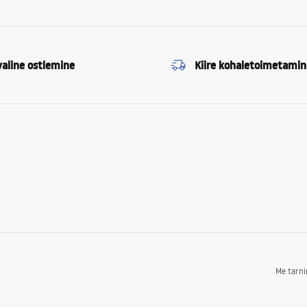
valine ostlemine
Kiire kohaletoimetamin
Me tarn