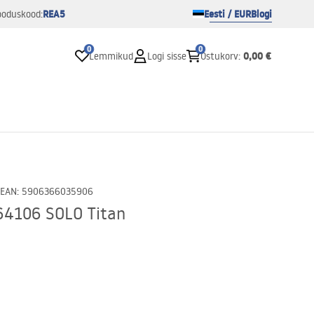
REA5
Eesti / EUR
Blogi
ooduskood:
0
0
0,00 €
Lemmikud
Logi sisse
Ostukorv
:
EAN
:
5906366035906
64106 SOLO Titan