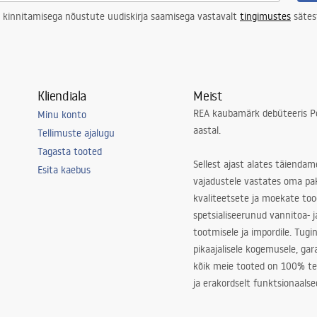
 kinnitamisega nõustute uudiskirja saamisega vastavalt
tingimustes
sätes
Kliendiala
Meist
REA kaubamärk debüteeris Po
Minu konto
aastal.
Tellimuste ajalugu
Tagasta tooted
Sellest ajast alates täiendam
Esita kaebus
vajadustele vastates oma pa
kvaliteetsete ja moekate to
spetsialiseerunud vannitoa- j
tootmisele ja impordile. Tugi
pikaajalisele kogemusele, ga
kõik meie tooted on 100% te
ja erakordselt funktsionaalse