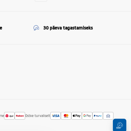
e
30 päeva tagastamiseks
ime
Ostke turvaliselt