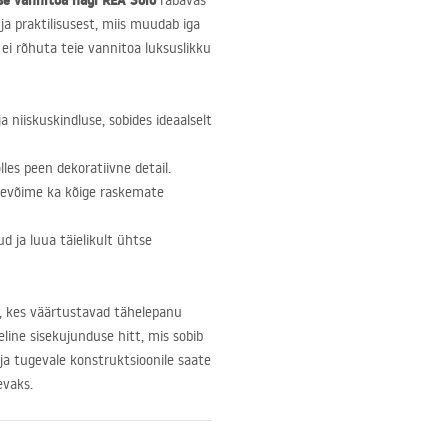
se vannitoa nagi
REA
Solo
rabavas
 ja praktilisusest, miis muudab iga
 ei rõhuta teie vannitoa luksuslikku
 niiskuskindluse, sobides ideaalselt
les peen dekoratiivne detail.
ndevõime ka kõige raskemate
d ja luua täielikult ühtse
e, kes väärtustavad tähelepanu
õeline sisekujunduse hitt, mis sobib
ja tugevale konstruktsioonile saate
evaks.