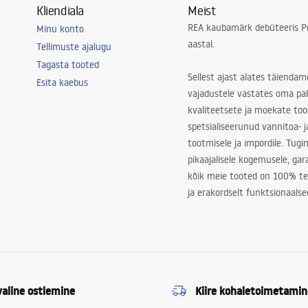
Kliendiala
Meist
REA kaubamärk debüteeris Po
Minu konto
aastal.
Tellimuste ajalugu
Tagasta tooted
Sellest ajast alates täiendam
Esita kaebus
vajadustele vastates oma pa
kvaliteetsete ja moekate to
spetsialiseerunud vannitoa- j
tootmisele ja impordile. Tugi
pikaajalisele kogemusele, ga
kõik meie tooted on 100% te
ja erakordselt funktsionaalse
valine ostlemine
Kiire kohaletoimetamin