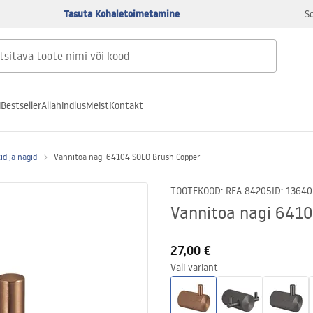
Tasuta Kohaletoimetamine
S
d
Bestseller
Allahindlus
Meist
Kontakt
id ja nagid
Vannitoa nagi 64104 SOLO Brush Copper
TOOTEKOOD
:
REA-84205
ID
:
13640
Vannitoa nagi 6410
27,00 €
Vali variant