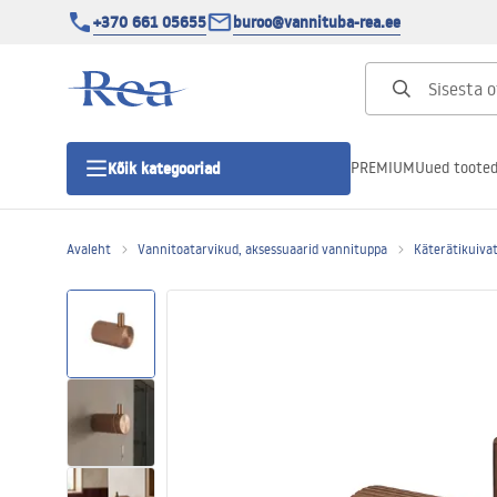
+370 661 05655
buroo@vannituba-rea.ee
PREMIUM
Uued toote
Kõik kategooriad
Avaleht
Vannitoatarvikud, aksessuaarid vannituppa
Käterätikuivat
Dušikabiinid
Duši uks
Vannitoa dušialused
Lineaarne duši äravool