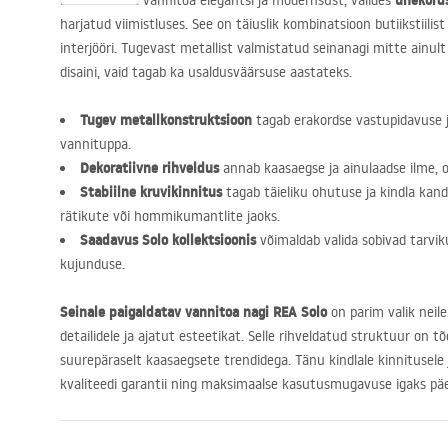
ühekord
Hinnake oma vannitoa elegantsi ja modernsust, valides
harjatud viimistluses. See on täiuslik kombinatsioon butiikstiilist
interjööri. Tugevast metallist valmistatud seinanagi mitte ainult
disaini, vaid tagab ka usaldusväärsuse aastateks.
Tugev metallkonstruktsioon
tagab erakordse vastupidavuse ja
vannituppa.
Dekoratiivne rihveldus
annab kaasaegse ja ainulaadse ilme, ol
Stabiilne kruvikinnitus
tagab täieliku ohutuse ja kindla ka
rätikute või hommikumantlite jaoks.
Saadavus Solo kollektsioonis
võimaldab valida sobivad tarviku
kujunduse.
Seinale paigaldatav vannitoa nagi
REA
Solo
on parim valik neil
detailidele ja ajatut esteetikat. Selle rihveldatud struktuur on t
suurepäraselt kaasaegsete trendidega. Tänu kindlale kinnitusele 
kvaliteedi garantii ning maksimaalse kasutusmugavuse igaks pä