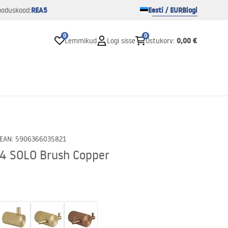
REA5
Eesti / EUR
Blogi
ooduskood:
0
0
0,00 €
Lemmikud
Logi sisse
Ostukorv
:
EAN
:
5906366035821
4 SOLO Brush Copper