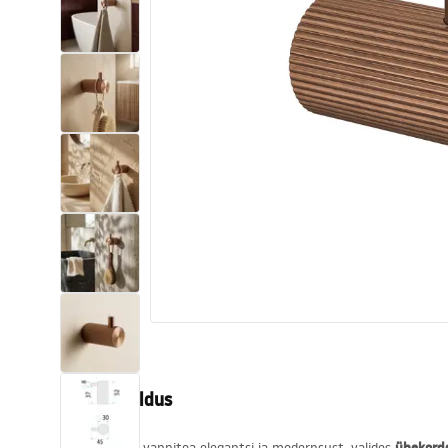
Tualettruumid
Vajub ära
Vannid ja ekraanid
Vannitoa segistid
Vannitoas dušid
Köök
Vannitoa tarvikud
Tootekirjeldus