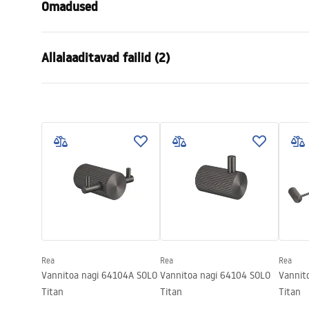
Omadused
Värv
Harjatud va
Allalaaditavad failid (2)
Materjal
Metall
Paigaldusviis
Kruvitav
Garantiitingimused
Turva
Laius
30
mm
Warranty_Terms_and_Conditions_
Safety
Kõrgus
45
mm
Accessories_-_24.pdf
f
Sügavus
52
mm
Seeria
Solo
Garantii
24 kuud
Rea
Rea
Rea
Vannitoa nagi 64104A SOLO
Vannitoa nagi 64104 SOLO
Vannit
Titan
Titan
Titan