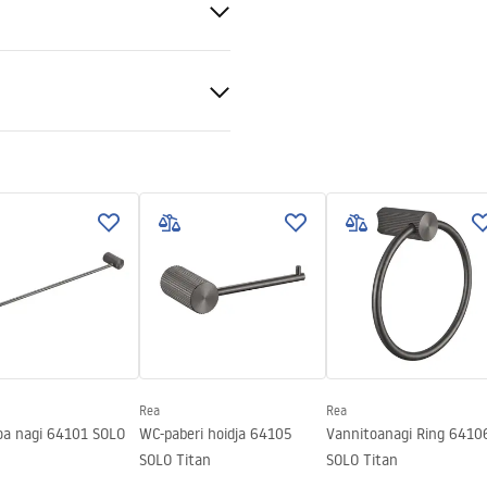
sk
lisuse teave
_Information_Accessories.pd
Rea
Rea
oa nagi 64101 SOLO
WC-paberi hoidja 64105
Vannitoanagi Ring 6410
SOLO Titan
SOLO Titan