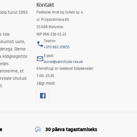
Kontakt
ola turul 1993.
Podlasiak Andrzej Cylwik sp. k.
ul. Przędzalniana 60
15-688 Białystok
e teie
NIP 966-216-01-21
Telefon
kkumist uute,
+370 661 05655
odetega. Oleme
E-post
a köögisegistite
buroo@vannituba-rea.ee
nedes
Klienditugi on saadaval tööpäevadel:
ranteerime, et
7:00–15:30
rvisele ohutud
Jälgi meid
d.
e
30 päeva tagastamiseks