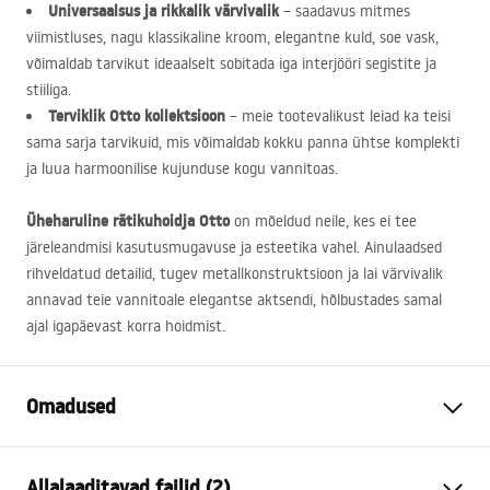
Universaalsus ja rikkalik värvivalik
– saadavus mitmes
viimistluses, nagu klassikaline kroom, elegantne kuld, soe vask,
võimaldab tarvikut ideaalselt sobitada iga interjööri segistite ja
stiiliga.
Terviklik Otto kollektsioon
– meie tootevalikust leiad ka teisi
sama sarja tarvikuid, mis võimaldab kokku panna ühtse komplekti
ja luua harmoonilise kujunduse kogu vannitoas.
Üheharuline rätikuhoidja Otto
on mõeldud neile, kes ei tee
järeleandmisi kasutusmugavuse ja esteetika vahel. Ainulaadsed
rihveldatud detailid, tugev metallkonstruktsioon ja lai värvivalik
annavad teie vannitoale elegantse aktsendi, hõlbustades samal
ajal igapäevast korra hoidmist.
Omadused
Värv
Kuld
Allalaaditavad failid (2)