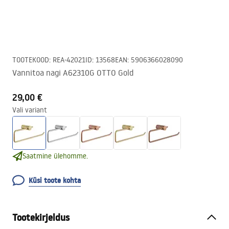
TOOTEKOOD
:
REA-42021
ID
:
13568
EAN
:
5906366028090
Vannitoa nagi A62310G OTTO Gold
29,00 €
Vali variant
Saatmine ülehomme.
Küsi toote kohta
Tootekirjeldus