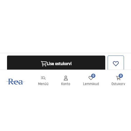
Lisa ostukorvi
0
0
Menüü
Konto
Lemmikud
Ostukorv
Uudiskiri
Olge kursis uudiste ja kampaaniatega!