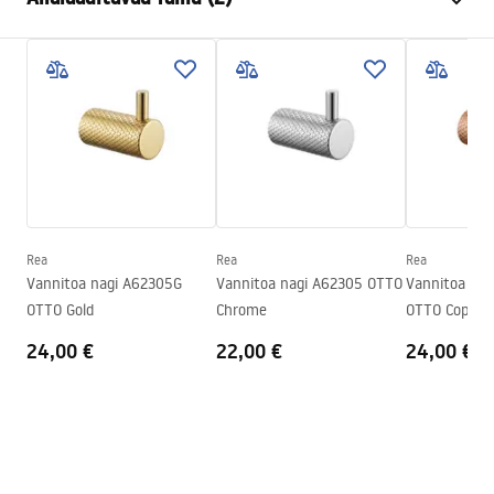
Materjal
Metall
Paigaldusviis
Kruvitav
Garantiitingimused
Laius
265
mm
Warranty_Terms_and_Conditions_Accessories_-_24.pdf
Kõrgus
95
mm
Sügavus
70
mm
Turvalisuse teave
Seeria
Otto
Safety_Information_Accessories.pdf
Garantii
24 kuud
Rea
Rea
Rea
Vannitoa nagi A62305G
Vannitoa nagi A62305 OTTO
Vannitoa na
OTTO Gold
Chrome
OTTO Copper
24,00 €
22,00 €
24,00 €