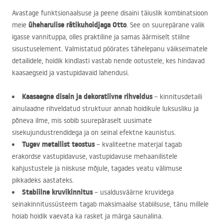
Avastage funktsionaalsuse ja peene disaini täiuslik kombinatsioon
üheharulise rätikuhoidjaga Otto
meie
. See on suurepärane valik
igasse vannituppa, olles praktiline ja samas äärmiselt stiilne
sisustuselement. Valmistatud pöörates tähelepanu väikseimatele
detailidele, hoidik kindlasti vastab nende ootustele, kes hindavad
kaasaegseid ja vastupidavaid lahendusi.
Kaasaegne disain ja dekoratiivne rihveldus
– kinnitusdetaili
ainulaadne rihveldatud struktuur annab hoidikule luksusliku ja
põneva ilme, mis sobib suurepäraselt uusimate
sisekujundustrendidega ja on seinal efektne kaunistus.
Tugev metallist teostus
– kvaliteetne materjal tagab
erakordse vastupidavuse, vastupidavuse mehaanilistele
kahjustustele ja niiskuse mõjule, tagades veatu välimuse
pikkadeks aastateks.
Stabiilne kruvikinnitus
– usaldusväärne kruvidega
seinakinnitussüsteem tagab maksimaalse stabiilsuse, tänu millele
hoiab hoidik vaevata ka rasket ja märga saunalina.