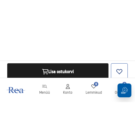
Lisa ostukorvi
0
0
Menüü
Konto
Lemmikud
Ostukorv
Uudiskiri
Olge kursis uudiste ja kampaaniatega!