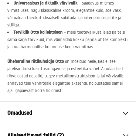
Universaalsus ja rikkalik värvivalik
– saadavus mitmes
viimistluses, nagu klassikaline kroom, elegantne kuld, soe vask,
võimaldab tarvikut ideaalselt sobitada iga interjööri segistite ja
stiiliga.
Terviklik Otto kollektsioon
– meie tootevalikust leiad ka teisi
sama sarja tarvikuid, mis võimaldab kokku panna ühtse komplekti
ja luua harmoonilise kujunduse kogu vannitoas.
Üheharuline rätikuhoidja Otto
on mõeldud neile, kes ei tee
järeleandmisi kasutusmugavuse ja esteetika vahel. Ainulaadsed
rihveldatud detailid, tugev metallkonstruktsioon ja lai värvivalik
annavad teie vannitoale elegantse aktsendi, hõlbustades samal
ajal igapäevast korra hoidmist.
Omadused
Värv
Harjatud kuld
Allalaaditavad failid (2)