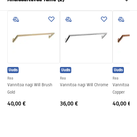
Materjal
Metall
Paigaldusviis
Kruvitav
Garantiitingimused
Laius
265
mm
Warranty_Terms_and_Conditions_Accessories_-_24.pdf
Kõrgus
95
mm
Sügavus
70
mm
Turvalisuse teave
Seeria
Otto
Safety_Information_Accessories.pdf
Garantii
24 kuud
Uudis
Uudis
Uudis
Rea
Rea
Rea
Vannitoa nagi Will Brush
Vannitoa nagi Will Chrome
Vannitoa nagi
Gold
Copper
40,00 €
36,00 €
40,00 €