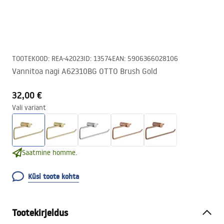
TOOTEKOOD
:
REA-42023
ID
:
13574
EAN
:
5906366028106
Vannitoa nagi A62310BG OTTO Brush Gold
32,00 €
Vali variant
Saatmine homme.
Küsi toote kohta
Tootekirjeldus