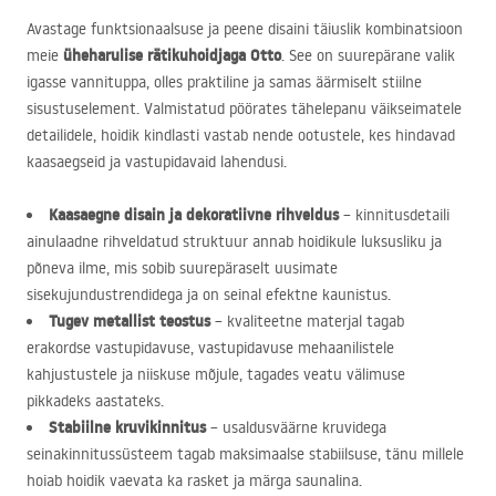
Avastage funktsionaalsuse ja peene disaini täiuslik kombinatsioon
üheharulise rätikuhoidjaga Otto
meie
. See on suurepärane valik
igasse vannituppa, olles praktiline ja samas äärmiselt stiilne
sisustuselement. Valmistatud pöörates tähelepanu väikseimatele
detailidele, hoidik kindlasti vastab nende ootustele, kes hindavad
kaasaegseid ja vastupidavaid lahendusi.
Kaasaegne disain ja dekoratiivne rihveldus
– kinnitusdetaili
ainulaadne rihveldatud struktuur annab hoidikule luksusliku ja
põneva ilme, mis sobib suurepäraselt uusimate
sisekujundustrendidega ja on seinal efektne kaunistus.
Tugev metallist teostus
– kvaliteetne materjal tagab
erakordse vastupidavuse, vastupidavuse mehaanilistele
kahjustustele ja niiskuse mõjule, tagades veatu välimuse
pikkadeks aastateks.
Stabiilne kruvikinnitus
– usaldusväärne kruvidega
seinakinnitussüsteem tagab maksimaalse stabiilsuse, tänu millele
hoiab hoidik vaevata ka rasket ja märga saunalina.