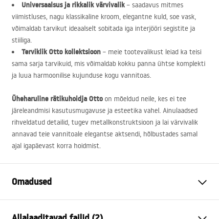
Universaalsus ja rikkalik värvivalik
– saadavus mitmes
viimistluses, nagu klassikaline kroom, elegantne kuld, soe vask,
võimaldab tarvikut ideaalselt sobitada iga interjööri segistite ja
stiiliga.
Terviklik Otto kollektsioon
– meie tootevalikust leiad ka teisi
sama sarja tarvikuid, mis võimaldab kokku panna ühtse komplekti
ja luua harmoonilise kujunduse kogu vannitoas.
Üheharuline rätikuhoidja Otto
on mõeldud neile, kes ei tee
järeleandmisi kasutusmugavuse ja esteetika vahel. Ainulaadsed
rihveldatud detailid, tugev metallkonstruktsioon ja lai värvivalik
annavad teie vannitoale elegantse aktsendi, hõlbustades samal
ajal igapäevast korra hoidmist.
Omadused
Värv
Chrome
Allalaaditavad failid (2)