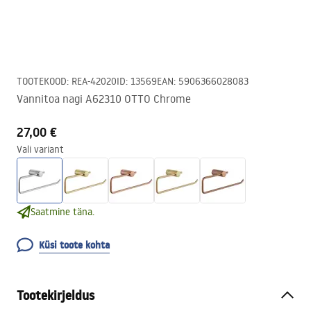
TOOTEKOOD
:
REA-42020
ID
:
13569
EAN
:
5906366028083
Vannitoa nagi A62310 OTTO Chrome
27,00 €
Vali variant
Saatmine täna.
Küsi toote kohta
Tootekirjeldus