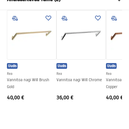
Materjal
Metall
Paigaldusviis
Kruvitav
Garantiitingimused
Laius
265
mm
Warranty_Terms_and_Conditions_Accessories_-_24.pdf
Kõrgus
95
mm
Sügavus
70
mm
Turvalisuse teave
Seeria
Otto
Safety_Information_Accessories.pdf
Garantii
24 kuud
Uudis
Uudis
Uudis
Rea
Rea
Rea
Vannitoa nagi Will Brush
Vannitoa nagi Will Chrome
Vannitoa nagi
Gold
Copper
40,00 €
36,00 €
40,00 €