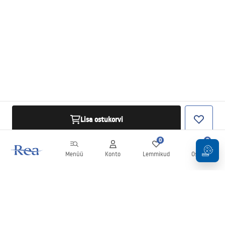
Lisa ostukorvi
0
0
Menüü
Konto
Lemmikud
Ostukorv
Uudiskiri
Olge kursis uudiste ja kampaaniatega!