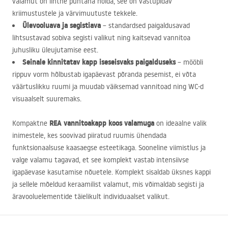
valamut on lihtne puhtana hoida, see on vastupidav
kriimustustele ja värvimuutuste tekkele.
Ülevooluava ja segistiava
– standardsed paigaldusavad
lihtsustavad sobiva segisti valikut ning kaitsevad vannitoa
juhusliku üleujutamise eest.
Seinale kinnitatav kapp iseseisvaks paigalduseks
– mööbli
rippuv vorm hõlbustab igapäevast põranda pesemist, ei võta
väärtuslikku ruumi ja muudab väiksemad vannitoad ning WC-d
visuaalselt suuremaks.
REA
vannitoakapp koos valamuga
Kompaktne
on ideaalne valik
inimestele, kes soovivad piiratud ruumis ühendada
funktsionaalsuse kaasaegse esteetikaga. Sooneline viimistlus ja
valge valamu tagavad, et see komplekt vastab intensiivse
igapäevase kasutamise nõuetele. Komplekt sisaldab üksnes kappi
ja sellele mõeldud keraamilist valamut, mis võimaldab segisti ja
äravooluelementide täielikult individuaalset valikut.