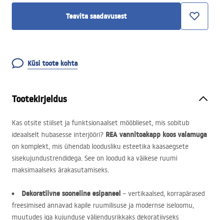
Teavita saadavusest
Küsi toote kohta
Tootekirjeldus
Kas otsite stiilset ja funktsionaalset mööblieset, mis sobitub
REA
vannitoakapp koos valamuga
ideaalselt hubasesse interjööri?
on komplekt, mis ühendab loodusliku esteetika kaasaegsete
sisekujundustrendidega. See on loodud ka väikese ruumi
maksimaalseks ärakasutamiseks.
Dekoratiivne sooneline esipaneel
– vertikaalsed, korrapärased
freesimised annavad kapile ruumilisuse ja modernse iseloomu,
muutudes iga kujunduse väljendusrikkaks dekoratiivseks