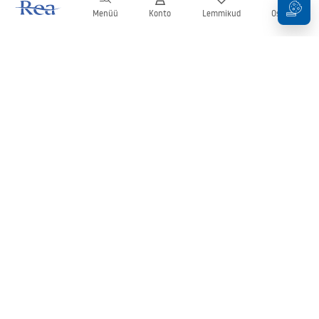
Menüü
Konto
Lemmikud
Ostukorv
Uudiskiri
Olge kursis uudiste ja kampaaniatega!
Registreeru
Oma andmete sisestamise ja kinnitamisega nõustute uudiskirja
saamisega vastavalt
tingimustes
sätestatule.