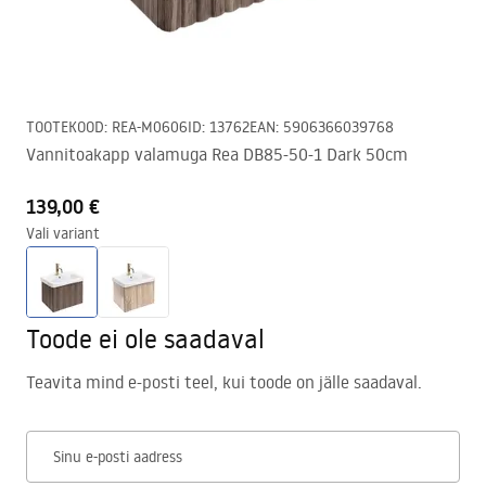
TOOTEKOOD
:
REA-M0606
ID
:
13762
EAN
:
5906366039768
Vannitoakapp valamuga Rea DB85-50-1 Dark 50cm
139,00 €
Vali variant
Toode ei ole saadaval
Teavita mind e-posti teel, kui toode on jälle saadaval.
Sinu e-posti aadress