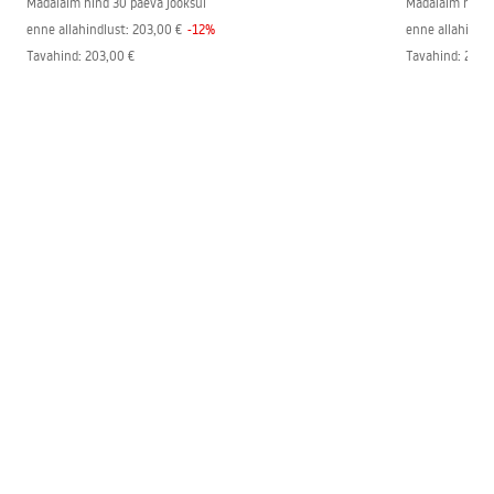
Madalaim hind 30 päeva jooksul
Madalaim hind 
enne allahindlust:
203,00 €
-
12
%
enne allahindlu
Tavahind
:
203,00 €
Tavahind
:
203,