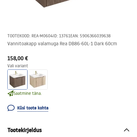
TOOTEKOOD
:
REA-M0604
ID
:
13761
EAN
:
5906366039638
Vannitoakapp valamuga Rea DB86-60L-1 Dark 60cm
158,00 €
Vali variant
Saatmine täna.
Küsi toote kohta
Tootekirjeldus