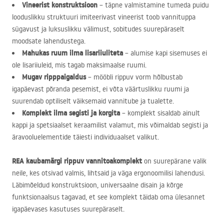
Vineerist konstruktsioon
– täpne valmistamine tumeda puidu
looduslikku struktuuri imiteerivast vineerist toob vannituppa
sügavust ja luksuslikku välimust, sobitudes suurepäraselt
moodsate lahendustega.
Mahukas ruum ilma lisariiuliteta
– alumise kapi sisemuses ei
ole lisariiuleid, mis tagab maksimaalse ruumi.
Mugav ripppaigaldus
– mööbli rippuv vorm hõlbustab
igapäevast põranda pesemist, ei võta väärtuslikku ruumi ja
suurendab optiliselt väiksemaid vannitube ja tualette.
Komplekt ilma segisti ja korgita
– komplekt sisaldab ainult
kappi ja spetsiaalset keraamilist valamut, mis võimaldab segisti ja
äravooluelementide täiesti individuaalset valikut.
REA
kaubamärgi rippuv vannitoakomplekt
on suurepärane valik
neile, kes otsivad valmis, lihtsaid ja väga ergonoomilisi lahendusi.
Läbimõeldud konstruktsioon, universaalne disain ja kõrge
funktsionaalsus tagavad, et see komplekt täidab oma ülesannet
igapäevases kasutuses suurepäraselt.