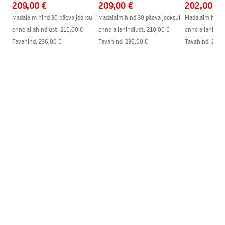
209,00 €
209,00 €
202,00 €
Madalaim hind 30 päeva jooksul
Madalaim hind 30 päeva jooksul
Madalaim hind 
enne allahindlust:
210,00 €
enne allahindlust:
210,00 €
enne allahindlu
Tavahind
:
236,00 €
Tavahind
:
236,00 €
Tavahind
:
229,