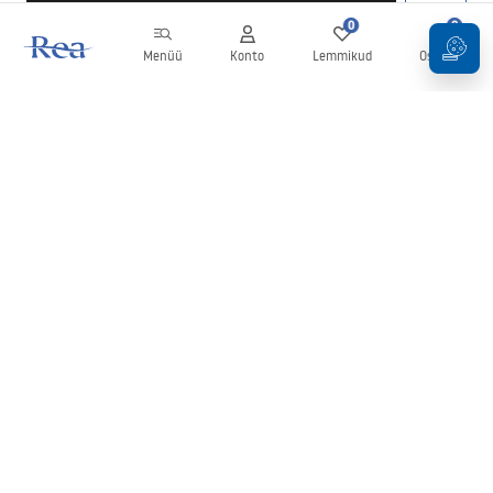
0
0
Menüü
Konto
Lemmikud
Ostukorv
Uudiskiri
Olge kursis uudiste ja kampaaniatega!
Registreeru
Oma andmete sisestamise ja kinnitamisega nõustute uudiskirja
saamisega vastavalt
tingimustes
sätestatule.