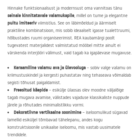
Hinnake funktsionaalsust ja modernsust oma vannitoas tänu
seinale kinnitatavale valamukapile
, millel on tume ja elegantne
puitu imiteeriv
viimistlus. See on läbimõeldud ja äärmiselt
praktiline kombinatsioon, mis sobib ideaalselt igasse tualettruumi,
hõlbustades ruumi organiseerimist.
REA
kaubamärgi poolt
tugevatest materjalidest valmistatud mööbel mitte ainult ei
värskenda interjööri välimust, vaid tagab ka igapäevase mugavuse.
Keraamiline valamu ava ja ülevooluga
– sobiv valge valamu on
kriimustuskindel ja kergesti puhastatav ning tehaseava võimaldab
segisti tõhusat paigaldamist.
Freesitud käepide
– esikülje ülaosas olev moodne väljalõige
tagab mugava avamise, välistades vajaduse klassikaliste nuppude
järele ja rõhutades minimalistlikku vormi.
Dekoratiivne vertikaalne soonimine
– iseloomulikud sügavad
lamellid esiküljel tõmbavad tähelepanu, andes kogu
konstruktsioonile unikaalse iseloomu, mis vastab uusimatele
trendidele.